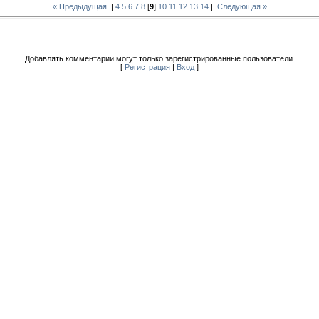
« Предыдущая
|
4
5
6
7
8
[
9
]
10
11
12
13
14
|
Следующая »
Добавлять комментарии могут только зарегистрированные пользователи.
[
Регистрация
|
Вход
]