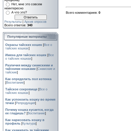
Аукциона)
Нет, мне это совсем
неинтересно
А что это?
Всего комментариев:
0
Результаты
|
Архив опросов
Всего ответов:
340
Популярные материалы
Окрасы тайских кошек
[
Все о
тайских кошках
]
Имена для тайских кошек
[
Все
о тайских кошках
]
Различия между сиамскими и
тайскими кошками
[
Сиамские и
тайские
]
Как определить пол котенка
[
Воспитание
]
Тайское сокровище
[
Все о
тайских кошках
]
Как успокоить кошку во время
течки
[
Репродукция
]
Почему кошка кусается, когда
ее гладишь?
[
Воспитание
]
Как нарисовать кошку в
профиль
[
Культура
]
Как ухаживать за тайскими