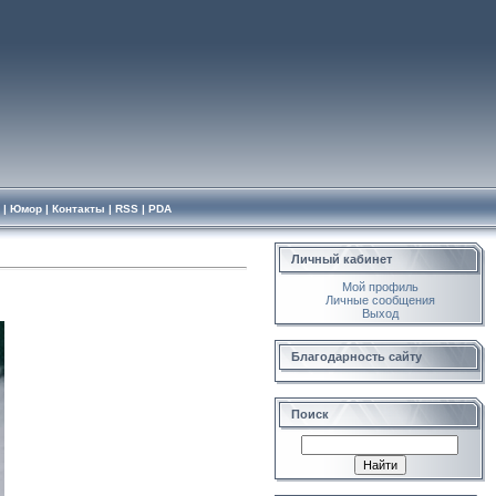
|
Юмор
|
Контакты
|
RSS
|
PDA
Личный кабинет
Мой профиль
Личные сообщения
Выход
Благодарность сайту
Поиск