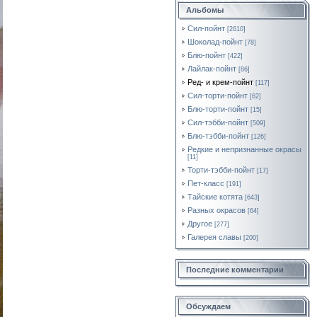
Альбомы
Сил-пойнт
[2610]
Шоколад-пойнт
[78]
Блю-пойнт
[422]
Лайлак-пойнт
[86]
Ред- и крем-пойнт
[117]
Сил-торти-пойнт
[62]
Блю-торти-пойнт
[15]
Сил-тэбби-пойнт
[509]
Блю-тэбби-пойнт
[126]
Редкие и непризнанные окрасы
[11]
Торти-тэбби-пойнт
[17]
Пет-класс
[191]
Тайские котята
[643]
Разных окрасов
[64]
Другое
[277]
Галерея славы
[200]
Последние комментарии
Обсуждаем