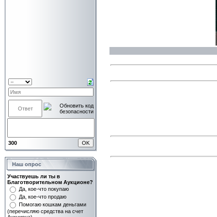
300
Наш опрос
Участвуешь ли ты в
Благотворительном Аукционе?
Да, кое-что покупаю
Да, кое-что продаю
Помогаю кошкам деньгами
(перечисляю средства на счет