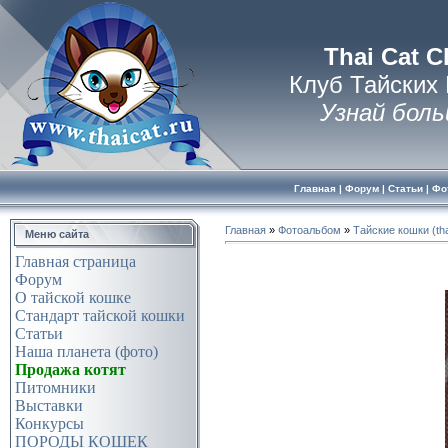
Thai Cat C
Клуб Тайских
Узнай боль
Главная
|
Форум
|
Статьи
|
Фо
Главная
»
Фотоальбом
»
Тайские кошки (tha
Меню сайта
Главная страница
Форум
О тайской кошке
Стандарт тайской кошки
Статьи
Наша планета (фото)
Продажа котят
Питомники
Выставки
Конкурсы
ПОРОДЫ КОШЕК