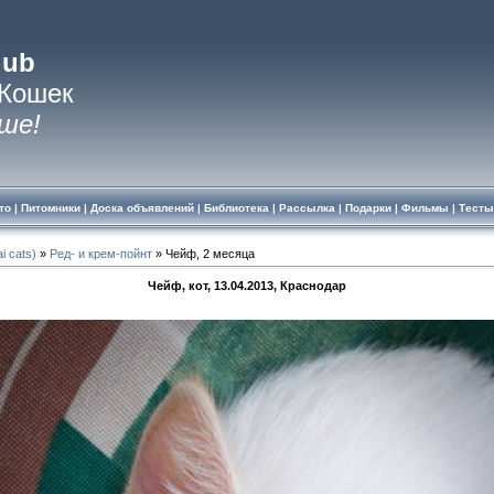
lub
 Кошек
ше!
то
|
Питомники
|
Доска объявлений
|
Библиотека
|
Рассылка
|
Подарки
|
Фильмы
|
Тесты
i cats)
»
Ред- и крем-пойнт
» Чейф, 2 месяца
Чейф, кот, 13.04.2013, Краснодар