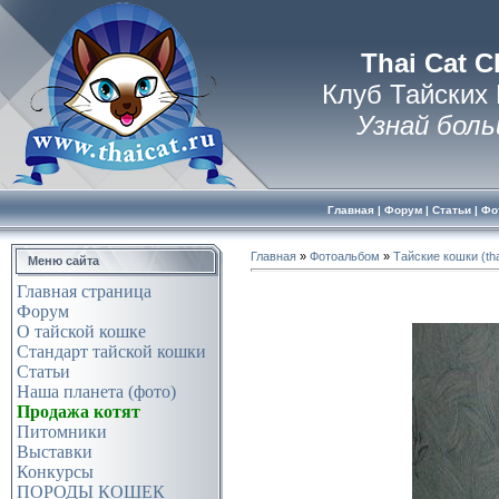
Thai Cat C
Клуб Тайских
Узнай боль
Главная
|
Форум
|
Статьи
|
Фо
Главная
»
Фотоальбом
»
Тайские кошки (tha
Меню сайта
Главная страница
Форум
О тайской кошке
Стандарт тайской кошки
Статьи
Наша планета (фото)
Продажа котят
Питомники
Выставки
Конкурсы
ПОРОДЫ КОШЕК