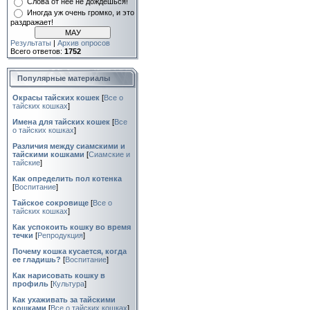
Слова от нее не дождешься!
Иногда уж очень громко, и это
раздражает!
Результаты
|
Архив опросов
Всего ответов:
1752
Популярные материалы
Окрасы тайских кошек
[
Все о
тайских кошках
]
Имена для тайских кошек
[
Все
о тайских кошках
]
Различия между сиамскими и
тайскими кошками
[
Сиамские и
тайские
]
Как определить пол котенка
[
Воспитание
]
Тайское сокровище
[
Все о
тайских кошках
]
Как успокоить кошку во время
течки
[
Репродукция
]
Почему кошка кусается, когда
ее гладишь?
[
Воспитание
]
Как нарисовать кошку в
профиль
[
Культура
]
Как ухаживать за тайскими
кошками
[
Все о тайских кошках
]