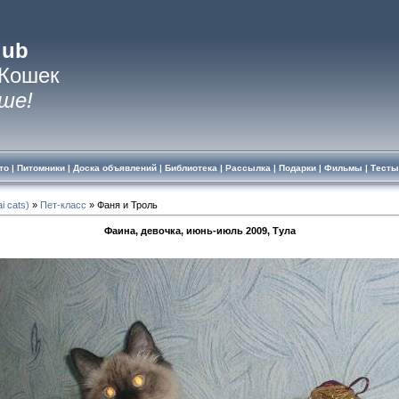
lub
 Кошек
ше!
то
|
Питомники
|
Доска объявлений
|
Библиотека
|
Рассылка
|
Подарки
|
Фильмы
|
Тесты
i cats)
»
Пет-класс
» Фаня и Троль
Фаина, девочка, июнь-июль 2009, Тула