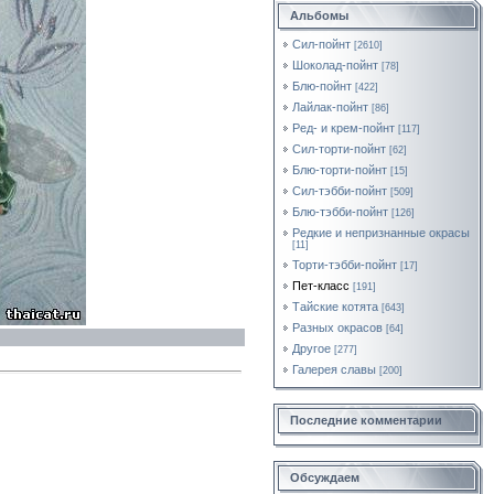
Альбомы
Сил-пойнт
[2610]
Шоколад-пойнт
[78]
Блю-пойнт
[422]
Лайлак-пойнт
[86]
Ред- и крем-пойнт
[117]
Сил-торти-пойнт
[62]
Блю-торти-пойнт
[15]
Сил-тэбби-пойнт
[509]
Блю-тэбби-пойнт
[126]
Редкие и непризнанные окрасы
[11]
Торти-тэбби-пойнт
[17]
Пет-класс
[191]
Тайские котята
[643]
Разных окрасов
[64]
Другое
[277]
Галерея славы
[200]
Последние комментарии
Обсуждаем