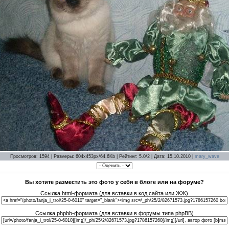
Просмотров: 1594 | Размеры: 604x453px/64.6Kb | Рейтинг: 5.0/2 | Дата: 15.10.2010 |
mary_wave
Вы хотите разместить это фото у себя в блоге или на форуме?
Ссылка html-формата (для вставки в код сайта или ЖЖ)
Ссылка phpbb-формата (для вставки в форумы типа phpBB)