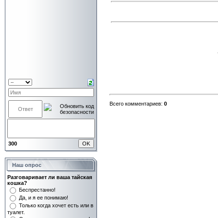
Всего комментариев:
0
300
Наш опрос
Разговаривает ли ваша тайская
кошка?
Беспрестанно!
Да, и я ее понимаю!
Только когда хочет есть или в
туалет.