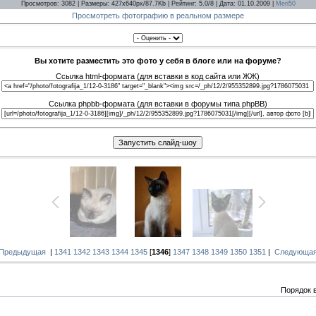
Просмотров: 3082 | Размеры: 427x640px/87.7Kb | Рейтинг: 5.0/8 | Дата: 01.10.2009 |
Meri50
Просмотреть фотографию в реальном размере
Вы хотите разместить это фото у себя в блоге или на форуме?
Ссылка html-формата (для вставки в код сайта или ЖЖ)
Ссылка phpbb-формата (для вставки в форумы типа phpBB)
 Предыдущая
|
1341
1342
1343
1344
1345
[
1346
]
1347
1348
1349
1350
1351
|
Следующая
Порядок 