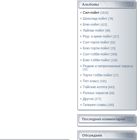
Альбомы
Сил-пойнт
[2610]
Шоколад-пойнт
[78]
Блю-пойнт
[422]
Лайлак-пойнт
[86]
Ред- и крем-пойнт
[117]
Сил-торти-пойнт
[62]
Блю-торти-пойнт
[15]
Сил-тэбби-пойнт
[509]
Блю-тэбби-пойнт
[126]
Редкие и непризнанные окрасы
[11]
Торти-тэбби-пойнт
[17]
Пет-класс
[191]
Тайские котята
[643]
Разных окрасов
[64]
Другое
[277]
Галерея славы
[200]
Последние комментарии
Обсуждаем