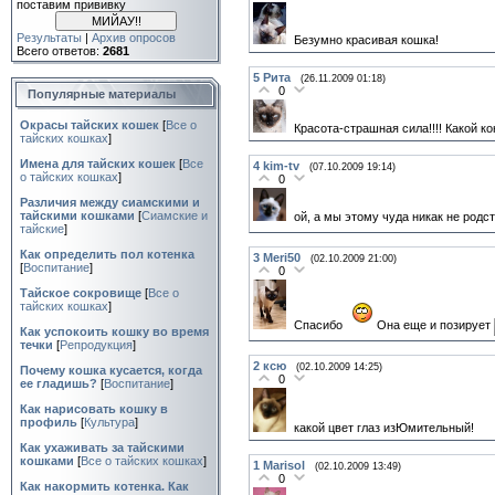
поставим прививку
Результаты
|
Архив опросов
Безумно красивая кошка!
Всего ответов:
2681
5
Рита
(26.11.2009 01:18)
0
Популярные материалы
Окрасы тайских кошек
[
Все о
Красота-страшная сила!!!! Какой кон
тайских кошках
]
Имена для тайских кошек
[
Все
4
kim-tv
(07.10.2009 19:14)
о тайских кошках
]
0
Различия между сиамскими и
тайскими кошками
[
Сиамские и
ой, а мы этому чуда никак не род
тайские
]
Как определить пол котенка
3
Meri50
(02.10.2009 21:00)
[
Воспитание
]
0
Тайское сокровище
[
Все о
тайских кошках
]
Спасибо
Она еще и позирует
Как успокоить кошку во время
течки
[
Репродукция
]
2
ксю
(02.10.2009 14:25)
Почему кошка кусается, когда
0
ее гладишь?
[
Воспитание
]
Как нарисовать кошку в
профиль
[
Культура
]
какой цвет глаз изЮмительный!
Как ухаживать за тайскими
кошками
[
Все о тайских кошках
]
1
Marisol
(02.10.2009 13:49)
0
Как накормить котенка. Как