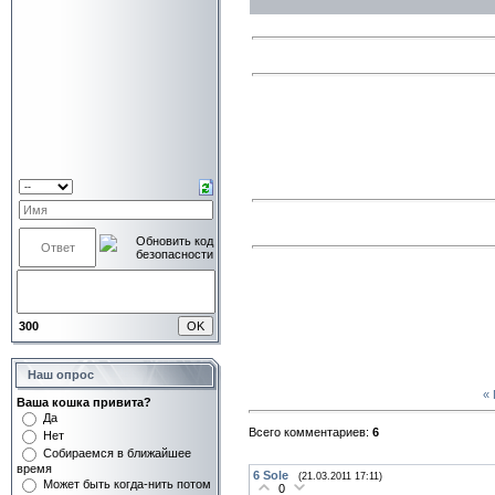
300
Наш опрос
«
Ваша кошка привита?
Да
Всего комментариев:
6
Нет
Собираемся в ближайшее
время
6
Sole
(21.03.2011 17:11)
Может быть когда-нить потом
0