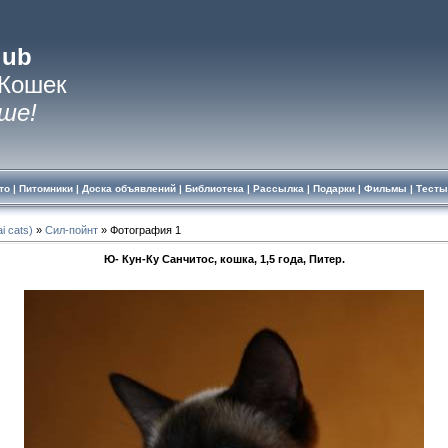
lub
 Кошек
ше!
то
|
Питомники
|
Доска объявлений
|
Библиотека
|
Рассылка
|
Подарки
|
Фильмы
|
Тесты
i cats)
»
Сил-пойнт
» Фотография 1
Ю- Кун-Ку Санчитос, кошка, 1,5 года, Питер.