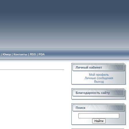
|
Юмор
|
Контакты
|
RSS
|
PDA
Личный кабинет
Мой профиль
Личные сообщения
Выход
Благодарность сайту
Поиск