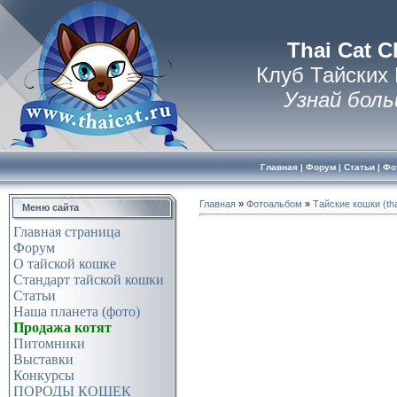
Thai Cat C
Клуб Тайских
Узнай боль
Главная
|
Форум
|
Статьи
|
Фо
Главная
»
Фотоальбом
»
Тайские кошки (tha
Меню сайта
Главная страница
Форум
О тайской кошке
Стандарт тайской кошки
Статьи
Наша планета (фото)
Продажа котят
Питомники
Выставки
Конкурсы
ПОРОДЫ КОШЕК