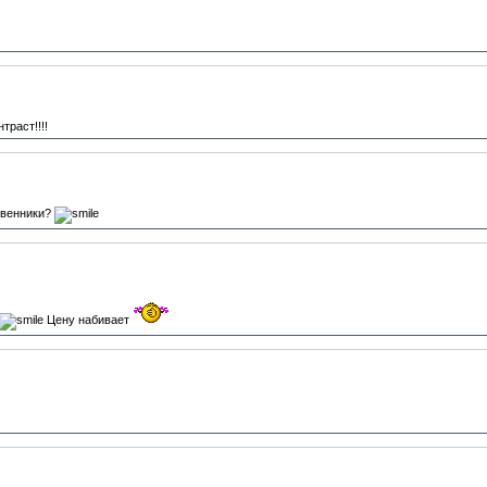
траст!!!!
ственники?
Цену набивает