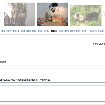
« Предыдущая
|
1183
1184
1185
1186
1187
[
1188
]
1189
1190
1191
1192
1193
|
Следующая 
Порядок 
евушкам без хорошей прически ну,никуда.