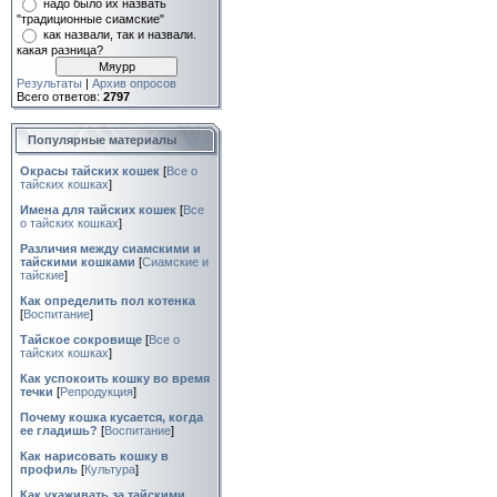
надо было их назвать
"традиционные сиамские"
как назвали, так и назвали.
какая разница?
Результаты
|
Архив опросов
Всего ответов:
2797
Популярные материалы
Окрасы тайских кошек
[
Все о
тайских кошках
]
Имена для тайских кошек
[
Все
о тайских кошках
]
Различия между сиамскими и
тайскими кошками
[
Сиамские и
тайские
]
Как определить пол котенка
[
Воспитание
]
Тайское сокровище
[
Все о
тайских кошках
]
Как успокоить кошку во время
течки
[
Репродукция
]
Почему кошка кусается, когда
ее гладишь?
[
Воспитание
]
Как нарисовать кошку в
профиль
[
Культура
]
Как ухаживать за тайскими