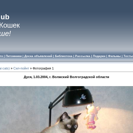
lub
 Кошек
ше!
то
|
Питомники
|
Доска объявлений
|
Библиотека
|
Рассылка
|
Подарки
|
Фильмы
|
Тесты
i cats)
»
Сил-пойнт
» Фотография 1
Дуся, 1.03.2004, г. Волжский Волгоградской области