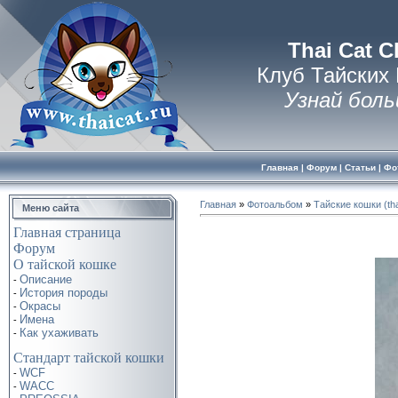
Thai Cat C
Клуб Тайских
Узнай боль
Главная
|
Форум
|
Статьи
|
Фо
Главная
»
Фотоальбом
»
Тайские кошки (tha
Меню сайта
Главная страница
Форум
О тайской кошке
Описание
-
История породы
-
Окрасы
-
Имена
-
Как ухаживать
-
Стандарт тайской кошки
WCF
-
WACC
-