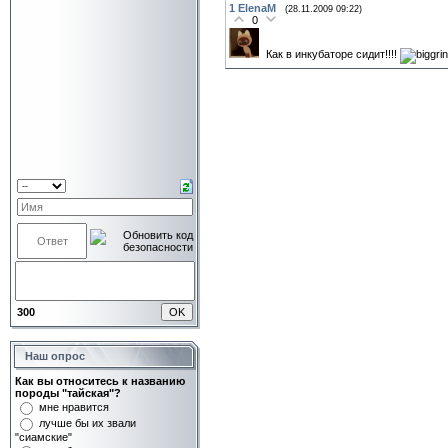
1
ElenaM
(28.11.2009 09:22)
0
Как в инкубаторе сидит!!!!
300
Наш опрос
Как вы относитесь к названию
породы "тайская"?
мне нравится
лучше бы их звали
"сиамские"