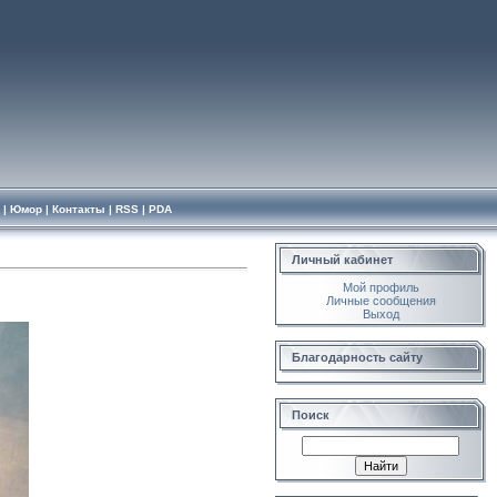
|
Юмор
|
Контакты
|
RSS
|
PDA
Личный кабинет
Мой профиль
Личные сообщения
Выход
Благодарность сайту
Поиск