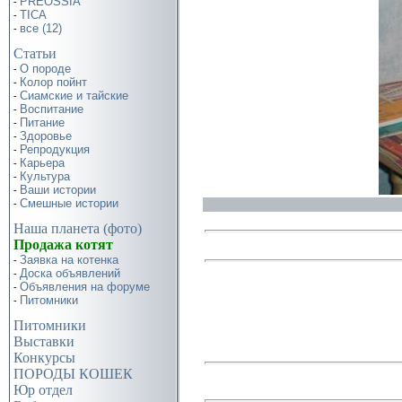
PREOSSIA
-
TICA
-
все (12)
-
Статьи
О породе
-
Колор пойнт
-
Сиамские и тайские
-
Воспитание
-
Питание
-
Здоровье
-
Репродукция
-
Карьера
-
Культура
-
Ваши истории
-
Смешные истории
-
Наша планета (фото)
Продажа котят
Заявка на котенка
-
Доска объявлений
-
Объявления на форуме
-
Питомники
-
Питомники
Выставки
Конкурсы
ПОРОДЫ КОШЕК
Юр отдел