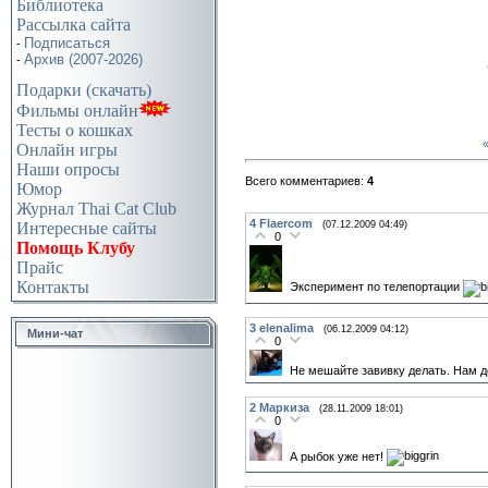
Библиотека
Рассылка сайта
Подписаться
-
Архив (2007-2026)
-
Подарки (скачать)
Фильмы онлайн
Тесты о кошках
Онлайн игры
Наши опросы
Всего комментариев:
4
Юмор
Журнал Thai Cat Club
4
Flaercom
Интересные сайты
(07.12.2009 04:49)
0
Помощь Клубу
Прайс
Контакты
Эксперимент по телепортации
3
elenalima
(06.12.2009 04:12)
Мини-чат
0
Не мешайте завивку делать. Нам д
2
Маркиза
(28.11.2009 18:01)
0
А рыбок уже нет!