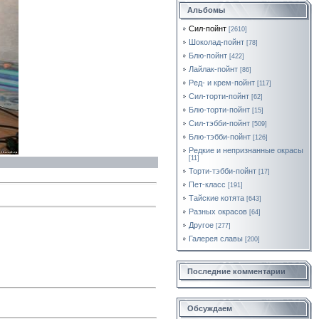
Альбомы
Сил-пойнт
[2610]
Шоколад-пойнт
[78]
Блю-пойнт
[422]
Лайлак-пойнт
[86]
Ред- и крем-пойнт
[117]
Сил-торти-пойнт
[62]
Блю-торти-пойнт
[15]
Сил-тэбби-пойнт
[509]
Блю-тэбби-пойнт
[126]
Редкие и непризнанные окрасы
[11]
Торти-тэбби-пойнт
[17]
Пет-класс
[191]
Тайские котята
[643]
Разных окрасов
[64]
Другое
[277]
Галерея славы
[200]
Последние комментарии
Обсуждаем