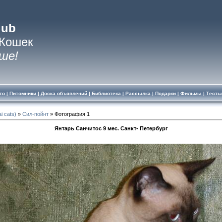
lub
 Кошек
ше!
то
|
Питомники
|
Доска объявлений
|
Библиотека
|
Рассылка
|
Подарки
|
Фильмы
|
Тесты
i cats)
»
Сил-пойнт
» Фотография 1
Янтарь Санчитос 9 мес. Санкт- Петербург