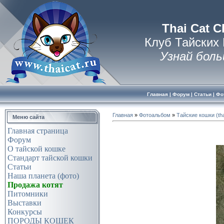
Thai Cat C
Клуб Тайских
Узнай боль
Главная
|
Форум
|
Статьи
|
Фо
Главная
»
Фотоальбом
»
Тайские кошки (tha
Меню сайта
Главная страница
Форум
О тайской кошке
Стандарт тайской кошки
Статьи
Наша планета (фото)
Продажа котят
Питомники
Выставки
Конкурсы
ПОРОДЫ КОШЕК