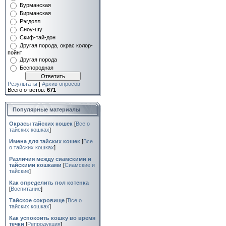
Бурманская
Бирманская
Рэгдолл
Сноу-шу
Скиф-тай-дон
Другая порода, окрас колор-
пойнт
Другая порода
Беспородная
Результаты
|
Архив опросов
Всего ответов:
671
Популярные материалы
Окрасы тайских кошек
[
Все о
тайских кошках
]
Имена для тайских кошек
[
Все
о тайских кошках
]
Различия между сиамскими и
тайскими кошками
[
Сиамские и
тайские
]
Как определить пол котенка
[
Воспитание
]
Тайское сокровище
[
Все о
тайских кошках
]
Как успокоить кошку во время
течки
[
Репродукция
]