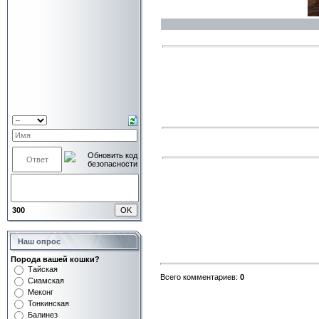
300
Наш опрос
Порода вашей кошки?
Тайская
Всего комментариев:
0
Сиамская
Меконг
Тонкинская
Балинез