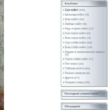
Альбомы
Сил-пойнт
[2610]
Шоколад-пойнт
[78]
Блю-пойнт
[422]
Лайлак-пойнт
[86]
Ред- и крем-пойнт
[117]
Сил-торти-пойнт
[62]
Блю-торти-пойнт
[15]
Сил-тэбби-пойнт
[509]
Блю-тэбби-пойнт
[126]
Редкие и непризнанные окрасы
[11]
Торти-тэбби-пойнт
[17]
Пет-класс
[191]
Тайские котята
[643]
Разных окрасов
[64]
Другое
[277]
Галерея славы
[200]
Последние комментарии
Обсуждаем