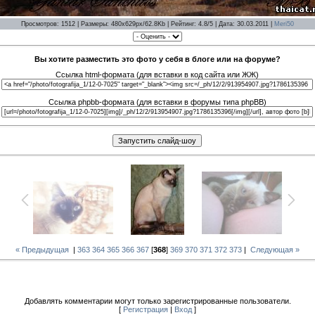
Просмотров: 1512 | Размеры: 480x629px/62.8Kb | Рейтинг: 4.8/5 | Дата: 30.03.2011 |
Meri50
Вы хотите разместить это фото у себя в блоге или на форуме?
Ссылка html-формата (для вставки в код сайта или ЖЖ)
Ссылка phpbb-формата (для вставки в форумы типа phpBB)
« Предыдущая
|
363
364
365
366
367
[
368
]
369
370
371
372
373
|
Следующая »
Добавлять комментарии могут только зарегистрированные пользователи.
[
Регистрация
|
Вход
]