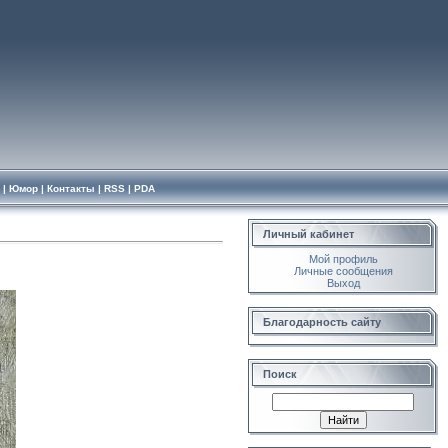
|
Юмор
|
Контакты
|
RSS
|
PDA
Личный кабинет
Мой профиль
Личные сообщения
Выход
Благодарность сайту
Поиск