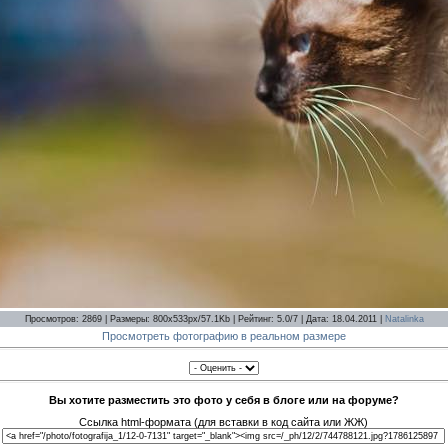
Просмотров: 2869 | Размеры: 800x533px/57.1Kb | Рейтинг: 5.0/7 | Дата: 18.04.2011 |
Natalinka
Просмотреть фотографию в реальном размере
Вы хотите разместить это фото у себя в блоге или на форуме?
Ссылка html-формата (для вставки в код сайта или ЖЖ)