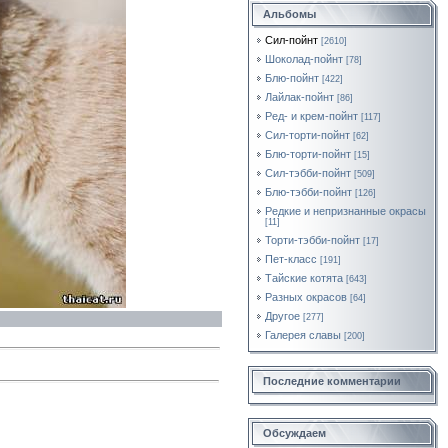
Альбомы
Сил-пойнт
[2610]
Шоколад-пойнт
[78]
Блю-пойнт
[422]
Лайлак-пойнт
[86]
Ред- и крем-пойнт
[117]
Сил-торти-пойнт
[62]
Блю-торти-пойнт
[15]
Сил-тэбби-пойнт
[509]
Блю-тэбби-пойнт
[126]
Редкие и непризнанные окрасы
[11]
Торти-тэбби-пойнт
[17]
Пет-класс
[191]
Тайские котята
[643]
Разных окрасов
[64]
Другое
[277]
Галерея славы
[200]
Последние комментарии
Обсуждаем