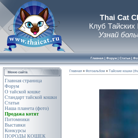
Thai Cat C
Клуб Тайских
Узнай боль
Главная
|
Форум
|
Статьи
|
Фо
Главная
»
Фотоальбом
»
Тайские кошки (tha
Меню сайта
Главная страница
Форум
О тайской кошке
Стандарт тайской кошки
Статьи
Наша планета (фото)
Продажа котят
Питомники
Выставки
Конкурсы
ПОРОДЫ КОШЕК