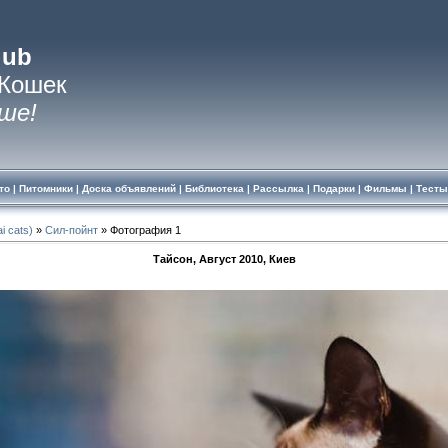
lub
 Кошек
ше!
то
|
Питомники
|
Доска объявлений
|
Библиотека
|
Рассылка
|
Подарки
|
Фильмы
|
Тесты
i cats)
»
Сил-пойнт
» Фотография 1
Тайсон, Август 2010, Киев