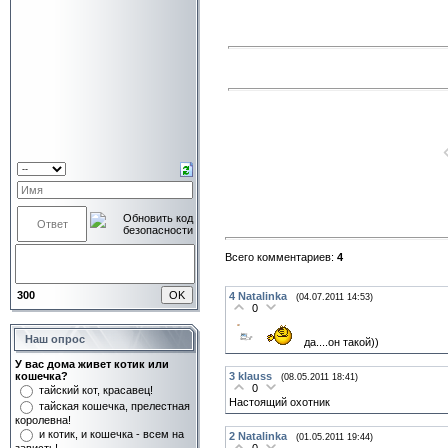
Всего комментариев:
4
300
4
Natalinka
(04.07.2011 14:53)
0
Наш опрос
да....он такой))
У вас дома живет котик или
кошечка?
3
klauss
(08.05.2011 18:41)
0
тайский кот, красавец!
Настоящий охотник
тайская кошечка, прелестная
королевна!
и котик, и кошечка - всем на
2
Natalinka
(01.05.2011 19:44)