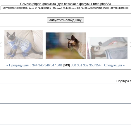
Ссылка phpbb-формата (для вставки в форумы типа phpBB)
« Предыдущая
|
344
345
346
347
348
[
349
]
350
351
352
353
354
|
Следующая »
Порядок 