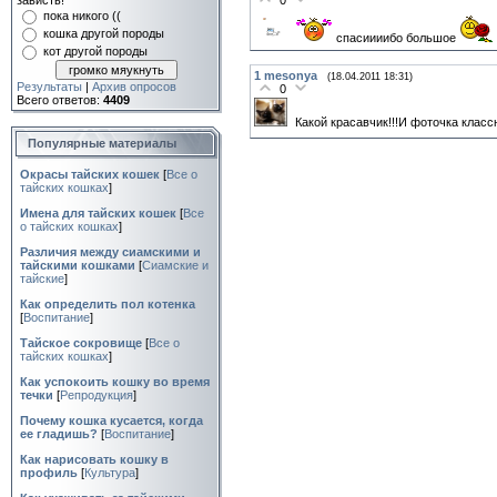
зависть!
0
пока никого ((
кошка другой породы
спасиииибо большое
кот другой породы
1
mesonya
(18.04.2011 18:31)
Результаты
|
Архив опросов
0
Всего ответов:
4409
Какой красавчик!!!И фоточка классн
Популярные материалы
Окрасы тайских кошек
[
Все о
тайских кошках
]
Имена для тайских кошек
[
Все
о тайских кошках
]
Различия между сиамскими и
тайскими кошками
[
Сиамские и
тайские
]
Как определить пол котенка
[
Воспитание
]
Тайское сокровище
[
Все о
тайских кошках
]
Как успокоить кошку во время
течки
[
Репродукция
]
Почему кошка кусается, когда
ее гладишь?
[
Воспитание
]
Как нарисовать кошку в
профиль
[
Культура
]