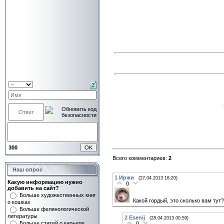
300
Всего комментариев:
2
Наш опрос
1
Иржи
(27.04.2013 18:20)
Какую информацию нужно
0
добавить на сайт?
Больше художественных книг
Какой гордый, это сколько вам тут?
о кошках
Больше фелинологической
литературы
2
Esenij
(28.04.2013 00:59)
Больше статей о карьере
0