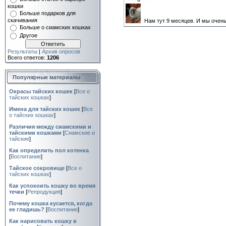
кошки
Больше подарков для
скачивания
Нам тут 9 месяцев. И мы очен
Больше о сиамских кошках
Другое
Результаты
|
Архив опросов
Всего ответов:
1206
Популярные материалы
Окрасы тайских кошек
[
Все о
тайских кошках
]
Имена для тайских кошек
[
Все
о тайских кошках
]
Различия между сиамскими и
тайскими кошками
[
Сиамские и
тайские
]
Как определить пол котенка
[
Воспитание
]
Тайское сокровище
[
Все о
тайских кошках
]
Как успокоить кошку во время
течки
[
Репродукция
]
Почему кошка кусается, когда
ее гладишь?
[
Воспитание
]
Как нарисовать кошку в