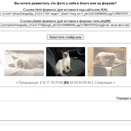
Вы хотите разместить это фото у себя в блоге или на форуме?
Ссылка html-формата (для вставки в код сайта или ЖЖ)
Ссылка phpbb-формата (для вставки в форумы типа phpBB)
« Предыдущая
|
76
77
78
79
80
[
81
]
82
83
84
85
86
|
Следующая »
Порядок 