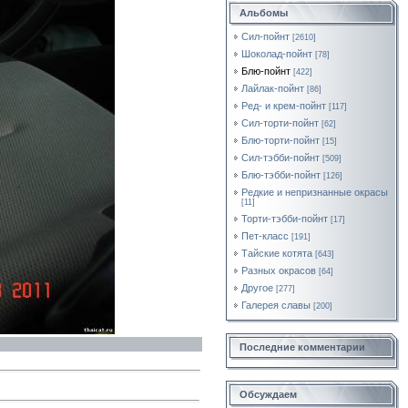
Альбомы
Сил-пойнт
[2610]
Шоколад-пойнт
[78]
Блю-пойнт
[422]
Лайлак-пойнт
[86]
Ред- и крем-пойнт
[117]
Сил-торти-пойнт
[62]
Блю-торти-пойнт
[15]
Сил-тэбби-пойнт
[509]
Блю-тэбби-пойнт
[126]
Редкие и непризнанные окрасы
[11]
Торти-тэбби-пойнт
[17]
Пет-класс
[191]
Тайские котята
[643]
Разных окрасов
[64]
Другое
[277]
Галерея славы
[200]
Последние комментарии
Обсуждаем