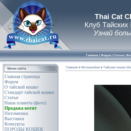
Thai Cat C
Клуб Тайских
Узнай боль
Главная
|
Форум
|
Статьи
|
Фо
Главная
»
Фотоальбом
»
Тайские кошки (tha
Меню сайта
Главная страница
Форум
О тайской кошке
Стандарт тайской кошки
Статьи
Наша планета (фото)
Продажа котят
Питомники
Выставки
Конкурсы
ПОРОДЫ КОШЕК