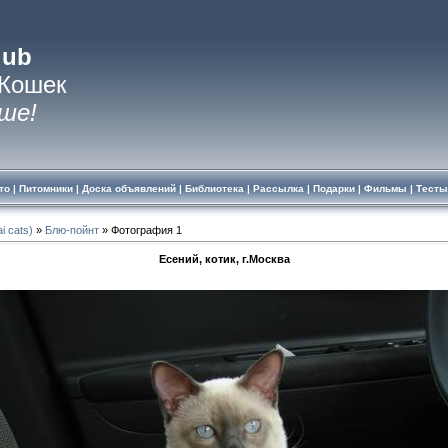
lub
 Кошек
ше!
то
|
Питомники
|
Доска объявлений
|
Библиотека
|
Рассылка
|
Подарки
|
Фильмы
|
Тесты
i cats)
»
Блю-пойнт
» Фотография 1
Есений, котик, г.Москва