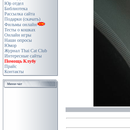
Юр отдел
Библиотека
Рассылка сайта
Подарки (скачать)
Фильмы онлайн
Тесты о кошках
Онлайн игры
Наши опросы
Юмор
Журнал Thai Cat Club
Интересные сайты
Помощь Клубу
Прайс
Контакты
Мини-чат