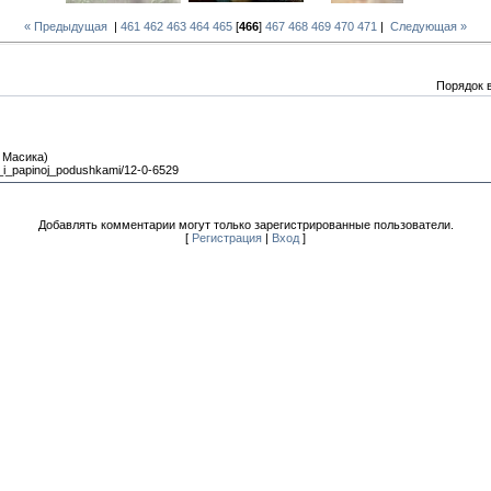
« Предыдущая
|
461
462
463
464
465
[
466
]
467
468
469
470
471
|
Следующая »
Порядок 
 Масика)
j_i_papinoj_podushkami/12-0-6529
Добавлять комментарии могут только зарегистрированные пользователи.
[
Регистрация
|
Вход
]