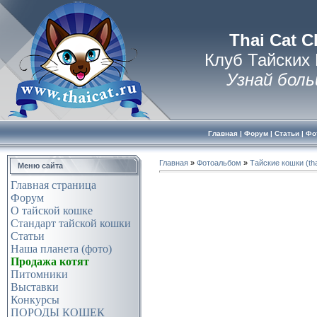
Thai Cat C
Клуб Тайских
Узнай боль
Главная
|
Форум
|
Статьи
|
Фо
Главная
»
Фотоальбом
»
Тайские кошки (tha
Меню сайта
Главная страница
Форум
О тайской кошке
Стандарт тайской кошки
Статьи
Наша планета (фото)
Продажа котят
Питомники
Выставки
Конкурсы
ПОРОДЫ КОШЕК