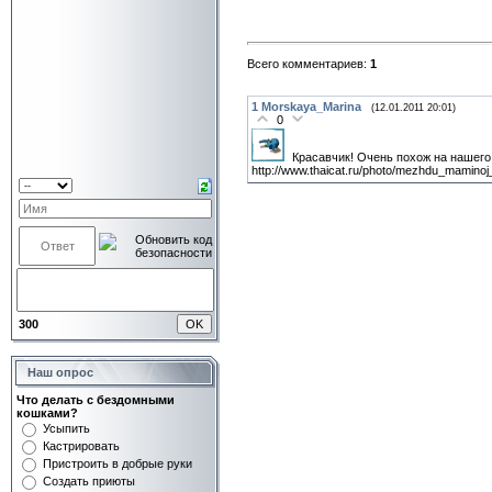
Всего комментариев:
1
1
Morskaya_Marina
(12.01.2011 20:01)
0
Красавчик! Очень похож на нашего
http://www.thaicat.ru/photo/mezhdu_mamino
300
Наш опрос
Что делать с бездомными
кошками?
Усыпить
Кастрировать
Пристроить в добрые руки
Создать приюты