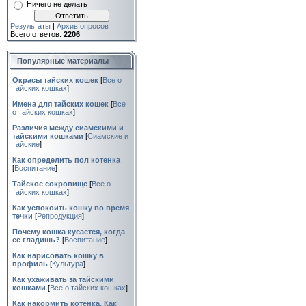
Ничего не делать
Результаты
|
Архив опросов
Всего ответов:
2206
Популярные материалы
Окрасы тайских кошек
[
Все о
тайских кошках
]
Имена для тайских кошек
[
Все
о тайских кошках
]
Различия между сиамскими и
тайскими кошками
[
Сиамские и
тайские
]
Как определить пол котенка
[
Воспитание
]
Тайское сокровище
[
Все о
тайских кошках
]
Как успокоить кошку во время
течки
[
Репродукция
]
Почему кошка кусается, когда
ее гладишь?
[
Воспитание
]
Как нарисовать кошку в
профиль
[
Культура
]
Как ухаживать за тайскими
кошками
[
Все о тайских кошках
]
Как накормить котенка. Как