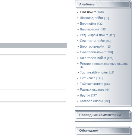
Альбомы
Сил-пойнт
[2610]
Шоколад-пойнт
[78]
Блю-пойнт
[422]
Лайлак-пойнт
[86]
Ред- и крем-пойнт
[117]
Сил-торти-пойнт
[62]
Блю-торти-пойнт
[15]
Сил-тэбби-пойнт
[509]
Блю-тэбби-пойнт
[126]
Редкие и непризнанные окрасы
[11]
Торти-тэбби-пойнт
[17]
Пет-класс
[191]
Тайские котята
[643]
Разных окрасов
[64]
Другое
[277]
Галерея славы
[200]
Последние комментарии
Обсуждаем