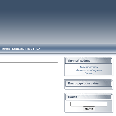
|
Юмор
|
Контакты
|
RSS
|
PDA
Личный кабинет
Мой профиль
Личные сообщения
Выход
Благодарность сайту
Поиск