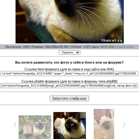
Просмотров: 1664 | Размеры: 349x298px/90.8Kb | Рейтинг: 4.8/5 | Дата: 04.01.2011 |
GladSvetlana
Вы хотите разместить это фото у себя в блоге или на форуме?
Ссылка html-формата (для вставки в код сайта или ЖЖ)
Ссылка phpbb-формата (для вставки в форумы типа phpBB)