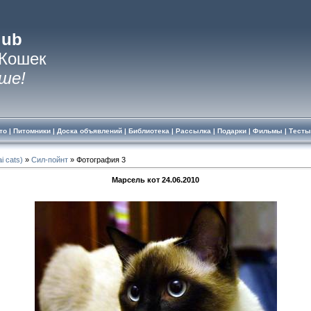
lub
 Кошек
ше!
то
|
Питомники
|
Доска объявлений
|
Библиотека
|
Рассылка
|
Подарки
|
Фильмы
|
Тесты
i cats)
»
Сил-пойнт
» Фотография 3
Марсель кот 24.06.2010