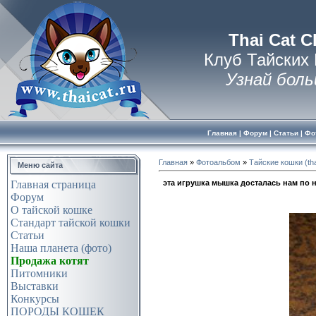
Thai Cat C
Клуб Тайских
Узнай боль
Главная
|
Форум
|
Статьи
|
Фо
Главная
»
Фотоальбом
»
Тайские кошки (tha
Меню сайта
эта игрушка мышка досталась нам по н
Главная страница
Форум
О тайской кошке
Стандарт тайской кошки
Статьи
Наша планета (фото)
Продажа котят
Питомники
Выставки
Конкурсы
ПОРОДЫ КОШЕК