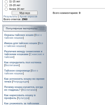
11-15 лет
15-20 лет
более 20 лет
Всего комментариев:
0
Результаты
|
Архив опросов
Всего ответов:
2960
Популярные материалы
Окрасы тайских кошек
[
Все о
тайских кошках
]
Имена для тайских кошек
[
Все
о тайских кошках
]
Различия между сиамскими и
тайскими кошками
[
Сиамские и
тайские
]
Как определить пол котенка
[
Воспитание
]
Тайское сокровище
[
Все о
тайских кошках
]
Как успокоить кошку во время
течки
[
Репродукция
]
Почему кошка кусается, когда
ее гладишь?
[
Воспитание
]
Как нарисовать кошку в
профиль
[
Культура
]
Как ухаживать за тайскими