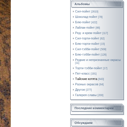
Альбомы
Сил-пойнт
[2610]
Шоколад-пойнт
[78]
Блю-пойнт
[422]
Лайлак-пойнт
[86]
Ред- и крем-пойнт
[117]
Сил-торти-пойнт
[62]
Блю-торти-пойнт
[15]
Сил-тэбби-пойнт
[509]
Блю-тэбби-пойнт
[126]
Редкие и непризнанные окрасы
[11]
Торти-тэбби-пойнт
[17]
Пет-класс
[191]
Тайские котята
[643]
Разных окрасов
[64]
Другое
[277]
Галерея славы
[200]
Последние комментарии
Обсуждаем