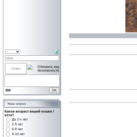
300
Наш опрос
Каков возраст вашей кошки /
кота?
До 2-х лет
2-5 лет
6-8 лет
9-10 лет