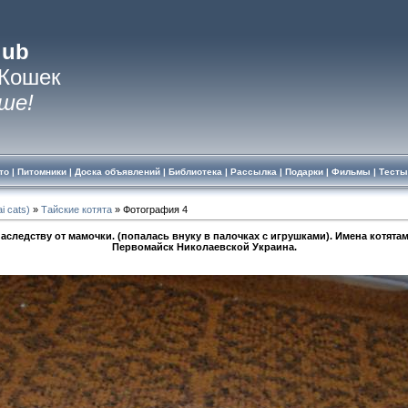
lub
 Кошек
ше!
то
|
Питомники
|
Доска объявлений
|
Библиотека
|
Рассылка
|
Подарки
|
Фильмы
|
Тесты
i cats)
»
Тайские котята
» Фотография 4
аследству от мамочки. (попалась внуку в палочках с игрушками). Имена котятам
Первомайск Николаевской Украина.