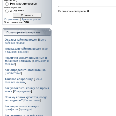
Аукциона)
Нет, мне это совсем
неинтересно
А что это?
Всего комментариев:
0
Результаты
|
Архив опросов
Всего ответов:
340
Популярные материалы
Окрасы тайских кошек
[
Все о
тайских кошках
]
Имена для тайских кошек
[
Все
о тайских кошках
]
Различия между сиамскими и
тайскими кошками
[
Сиамские и
тайские
]
Как определить пол котенка
[
Воспитание
]
Тайское сокровище
[
Все о
тайских кошках
]
Как успокоить кошку во время
течки
[
Репродукция
]
Почему кошка кусается, когда
ее гладишь?
[
Воспитание
]
Как нарисовать кошку в
профиль
[
Культура
]
Как ухаживать за тайскими