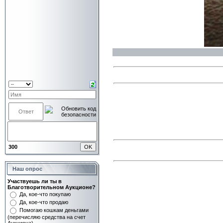
300
Наш опрос
Участвуешь ли ты в
Благотворительном Аукционе?
Да, кое-что покупаю
Да, кое-что продаю
Помогаю кошкам деньгами
(перечисляю средства на счет