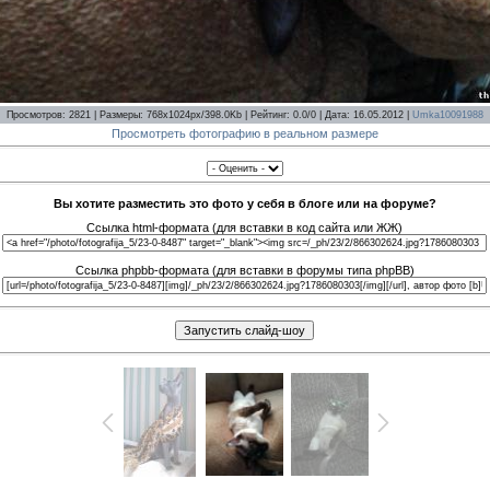
Просмотров: 2821 | Размеры: 768x1024px/398.0Kb | Рейтинг: 0.0/0 | Дата: 16.05.2012 |
Umka10091988
Просмотреть фотографию в реальном размере
Вы хотите разместить это фото у себя в блоге или на форуме?
Ссылка html-формата (для вставки в код сайта или ЖЖ)
Ссылка phpbb-формата (для вставки в форумы типа phpBB)