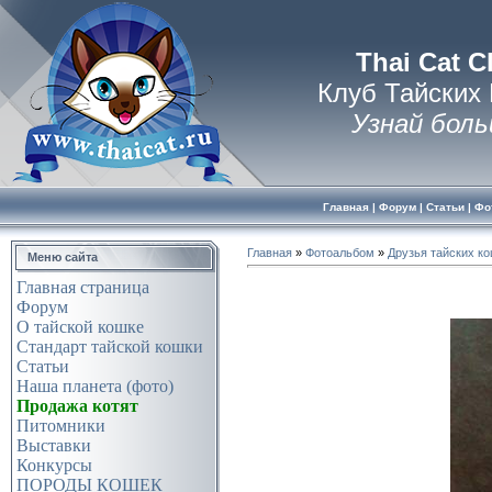
Thai Cat C
Клуб Тайских
Узнай боль
Главная
|
Форум
|
Статьи
|
Фо
Главная
»
Фотоальбом
»
Друзья тайских к
Меню сайта
Главная страница
Форум
О тайской кошке
Стандарт тайской кошки
Статьи
Наша планета (фото)
Продажа котят
Питомники
Выставки
Конкурсы
ПОРОДЫ КОШЕК