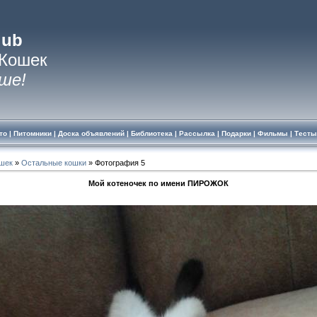
lub
 Кошек
ше!
то
|
Питомники
|
Доска объявлений
|
Библиотека
|
Рассылка
|
Подарки
|
Фильмы
|
Тесты
ошек
»
Остальные кошки
» Фотография 5
Мой котеночек по имени ПИРОЖОК