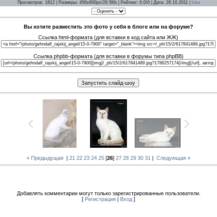
Просмотров: 1812 | Размеры: 456x600px/29.5Kb | Рейтинг: 0.0/0 | Дата: 26.10.2011 |
luba
Вы хотите разместить это фото у себя в блоге или на форуме?
Ссылка html-формата (для вставки в код сайта или ЖЖ)
Ссылка phpbb-формата (для вставки в форумы типа phpBB)
« Предыдущая
|
21
22
23
24
25
[
26
]
27
28
29
30
31
|
Следующая »
Добавлять комментарии могут только зарегистрированные пользователи.
[
Регистрация
|
Вход
]