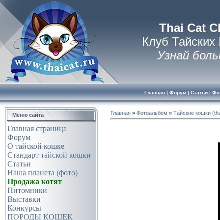
Thai Cat C
Клуб Тайских
Узнай боль
Главная
|
Форум
|
Статьи
|
Фо
Главная
»
Фотоальбом
»
Тайские кошки (tha
Меню сайта
Главная страница
Форум
О тайской кошке
Стандарт тайской кошки
Статьи
Наша планета (фото)
Продажа котят
Питомники
Выставки
Конкурсы
ПОРОДЫ КОШЕК