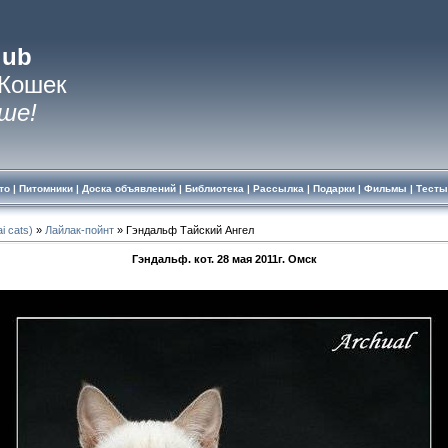
lub
 Кошек
ше!
то
|
Питомники
|
Доска объявлений
|
Библиотека
|
Рассылка
|
Подарки
|
Фильмы
|
Тесты
i cats)
»
Лайлак-пойнт
» Гэндальф Тайский Ангел
Гэндальф. кот. 28 мая 2011г. Омск