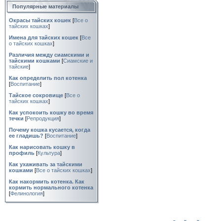
Популярные материалы
Окрасы тайских кошек
[
Все о
тайских кошках
]
Имена для тайских кошек
[
Все
о тайских кошках
]
Различия между сиамскими и
тайскими кошками
[
Сиамские и
тайские
]
Как определить пол котенка
[
Воспитание
]
Тайское сокровище
[
Все о
тайских кошках
]
Как успокоить кошку во время
течки
[
Репродукция
]
Почему кошка кусается, когда
ее гладишь?
[
Воспитание
]
Как нарисовать кошку в
профиль
[
Культура
]
Как ухаживать за тайскими
кошками
[
Все о тайских кошках
]
Как накормить котенка. Как
кормить нормального котенка
[
Фелинология
]