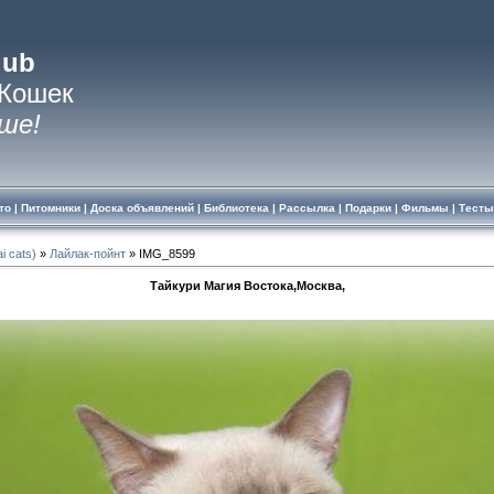
lub
 Кошек
ше!
то
|
Питомники
|
Доска объявлений
|
Библиотека
|
Рассылка
|
Подарки
|
Фильмы
|
Тесты
i cats)
»
Лайлак-пойнт
» IMG_8599
Тайкури Магия Востока,Москва,