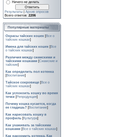
Ничего не делать
Результаты
|
Архив опросов
Всего ответов:
2206
Популярные материалы
Окрасы тайских кошек
[
Все о
тайских кошках
]
Имена для тайских кошек
[
Все
о тайских кошках
]
Различия между сиамскими и
тайскими кошками
[
Сиамские и
тайские
]
Как определить пол котенка
[
Воспитание
]
Тайское сокровище
[
Все о
тайских кошках
]
Как успокоить кошку во время
течки
[
Репродукция
]
Почему кошка кусается, когда
ее гладишь?
[
Воспитание
]
Как нарисовать кошку в
профиль
[
Культура
]
Как ухаживать за тайскими
кошками
[
Все о тайских кошках
]
Как накормить котенка. Как