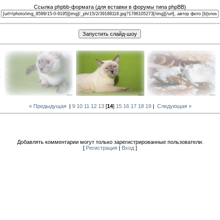
Ссылка phpbb-формата (для вставки в форумы типа phpBB)
« Предыдущая
|
9
10
11
12
13
[
14
]
15
16
17
18
19
|
Следующая »
Добавлять комментарии могут только зарегистрированные пользователи.
[
Регистрация
|
Вход
]