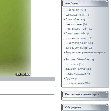
Альбомы
Сил-пойнт
[2610]
Шоколад-пойнт
[78]
Блю-пойнт
[422]
Лайлак-пойнт
[86]
Ред- и крем-пойнт
[117]
Сил-торти-пойнт
[62]
Блю-торти-пойнт
[15]
Сил-тэбби-пойнт
[509]
Блю-тэбби-пойнт
[126]
Редкие и непризнанные окрасы
[11]
Торти-тэбби-пойнт
[17]
Пет-класс
[191]
Тайские котята
[643]
Разных окрасов
[64]
Другое
[277]
Галерея славы
[200]
Последние комментарии
Обсуждаем