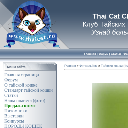
Thai Cat C
Клуб Тайских
Узнай боль
Главная
|
Форум
|
Статьи
|
Фо
Главная
»
Фотоальбом
»
Тайские кошки (tha
Меню сайта
Главная страница
Форум
О тайской кошке
Стандарт тайской кошки
Статьи
Наша планета (фото)
Продажа котят
Питомники
Выставки
Конкурсы
ПОРОДЫ КОШЕК