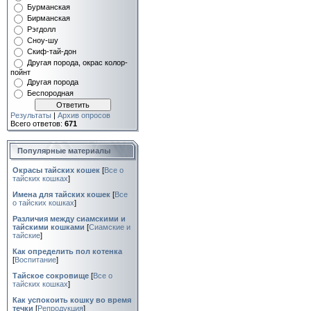
Бурманская
Бирманская
Рэгдолл
Сноу-шу
Скиф-тай-дон
Другая порода, окрас колор-
пойнт
Другая порода
Беспородная
Результаты
|
Архив опросов
Всего ответов:
671
Популярные материалы
Окрасы тайских кошек
[
Все о
тайских кошках
]
Имена для тайских кошек
[
Все
о тайских кошках
]
Различия между сиамскими и
тайскими кошками
[
Сиамские и
тайские
]
Как определить пол котенка
[
Воспитание
]
Тайское сокровище
[
Все о
тайских кошках
]
Как успокоить кошку во время
течки
[
Репродукция
]