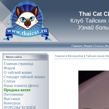
Thai Cat C
Клуб Тайских
Узнай боль
Главная
|
Форум
|
Статьи
|
Фо
Главная
»
Фотоальбом
»
Тайские кошки (tha
Меню сайта
Главная страница
Форум
О тайской кошке
Стандарт тайской кошки
Статьи
Наша планета (фото)
Продажа котят
Питомники
Выставки
Конкурсы
ПОРОДЫ КОШЕК