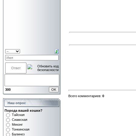
300
Всего комментариев:
0
Наш опрос
Порода вашей кошки?
Тайская
Сиамская
Меконг
Тонкинская
Балинез