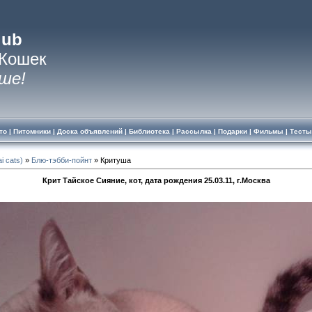
lub
 Кошек
ше!
то
|
Питомники
|
Доска объявлений
|
Библиотека
|
Рассылка
|
Подарки
|
Фильмы
|
Тесты
i cats)
»
Блю-тэбби-пойнт
» Критуша
Крит Тайское Сияние, кот, дата рождения 25.03.11, г.Москва