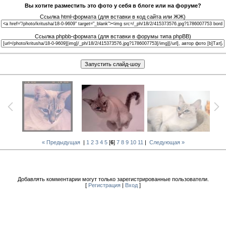
Вы хотите разместить это фото у себя в блоге или на форуме?
Ссылка html-формата (для вставки в код сайта или ЖЖ)
Ссылка phpbb-формата (для вставки в форумы типа phpBB)
« Предыдущая
|
1
2
3
4
5
[
6
]
7
8
9
10
11
|
Следующая »
Добавлять комментарии могут только зарегистрированные пользователи.
[
Регистрация
|
Вход
]