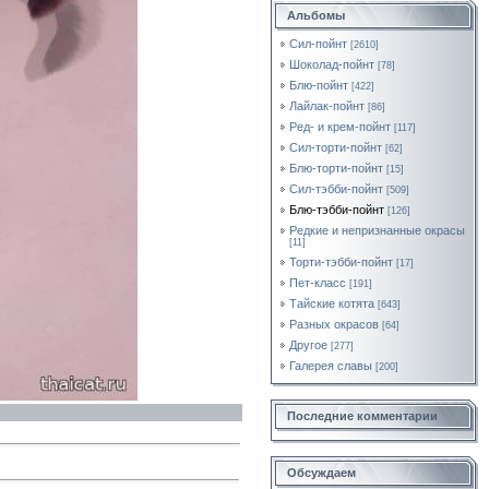
Альбомы
Сил-пойнт
[2610]
Шоколад-пойнт
[78]
Блю-пойнт
[422]
Лайлак-пойнт
[86]
Ред- и крем-пойнт
[117]
Сил-торти-пойнт
[62]
Блю-торти-пойнт
[15]
Сил-тэбби-пойнт
[509]
Блю-тэбби-пойнт
[126]
Редкие и непризнанные окрасы
[11]
Торти-тэбби-пойнт
[17]
Пет-класс
[191]
Тайские котята
[643]
Разных окрасов
[64]
Другое
[277]
Галерея славы
[200]
Последние комментарии
Обсуждаем