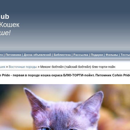
lub
 Кошек
ше!
то
|
Питомники
|
Доска объявлений
|
Библиотека
|
Рассылка
|
Подарки
|
Фильмы
|
Тесты
ошек
»
Восточные породы
» Меконг бобтейл (тайский бобтейл) блю-торти-пойн
ein Pride - первая в породе кошка окраса БЛЮ-ТОРТИ-пойнт. Питомник Cofein Pride