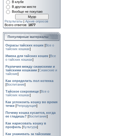
В клубе
В другом месте
Вообще не покупаю
Результаты
|
Архив опросов
Всего ответов:
1877
Популярные материалы
Окрасы тайских кошек
[
Все о
тайских кошках
]
Имена для тайских кошек
[
Все
о тайских кошках
]
Различия между сиамскими и
тайскими кошками
[
Сиамские и
тайские
]
Как определить пол котенка
[
Воспитание
]
Тайское сокровище
[
Все о
тайских кошках
]
Как успокоить кошку во время
течки
[
Репродукция
]
Почему кошка кусается, когда
ее гладишь?
[
Воспитание
]
Как нарисовать кошку в
профиль
[
Культура
]
Как ухаживать за тайскими