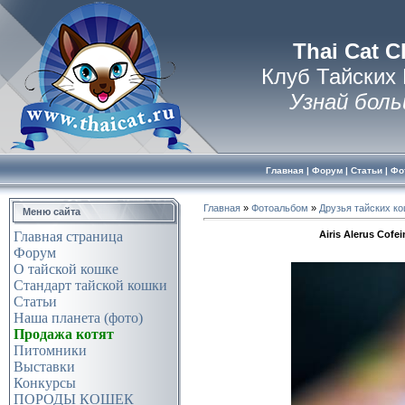
Thai Cat C
Клуб Тайских
Узнай боль
Главная
|
Форум
|
Статьи
|
Фо
Главная
»
Фотоальбом
»
Друзья тайских к
Меню сайта
Airis Alerus Cof
Главная страница
Форум
О тайской кошке
Стандарт тайской кошки
Статьи
Наша планета (фото)
Продажа котят
Питомники
Выставки
Конкурсы
ПОРОДЫ КОШЕК