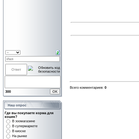
Всего комментариев:
0
300
Наш опрос
Где вы покупаете корма для
кошек?
В зоомагазине
В супермаркете
В киоске
На рынке