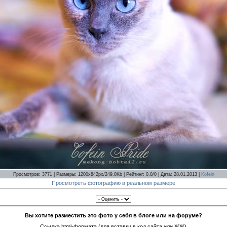
Просмотров: 3771 | Размеры: 1200x842px/249.0Kb | Рейтинг: 0.0/0 | Дата: 28.01.2013 |
Kofein
Просмотреть фотографию в реальном размере
Вы хотите разместить это фото у себя в блоге или на форуме?
Ссылка html-формата (для вставки в код сайта или ЖЖ)