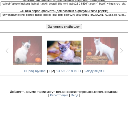
Ссылка phpbb-формата (для вставки в форумы типа phpBB)
« Предыдущая
|
1
[
2
]
3
4
5
6
7
8
9
10
11
|
Следующая »
Добавлять комментарии могут только зарегистрированные пользователи.
[
Регистрация
|
Вход
]