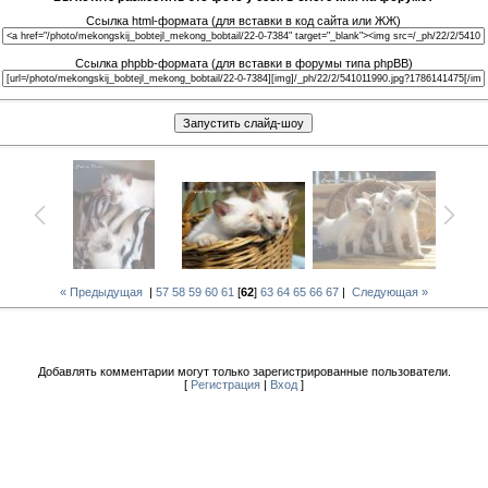
Ссылка html-формата (для вставки в код сайта или ЖЖ)
Ссылка phpbb-формата (для вставки в форумы типа phpBB)
« Предыдущая
|
57
58
59
60
61
[
62
]
63
64
65
66
67
|
Следующая »
Добавлять комментарии могут только зарегистрированные пользователи.
[
Регистрация
|
Вход
]