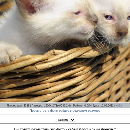
Просмотров: 4243 | Размеры: 1500x1071px/532.2Kb | Рейтинг: 0.0/0 | Дата: 10.06.2011 |
Kofein
Просмотреть фотографию в реальном размере
Вы хотите разместить это фото у себя в блоге или на форуме?