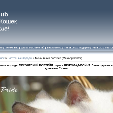
lub
 Кошек
ше!
то
|
Питомники
|
Доска объявлений
|
Библиотека
|
Рассылка
|
Подарки
|
Фильмы
|
Тесты
ошек
»
Восточные породы
» Меконгский бобтейл (Mekong bobtail)
e, котята породы МЕКОНГСКИЙ БОБТЕЙЛ окраса ШОКОЛАД-ПОЙНТ. Легендарные к
древнего Сиама.