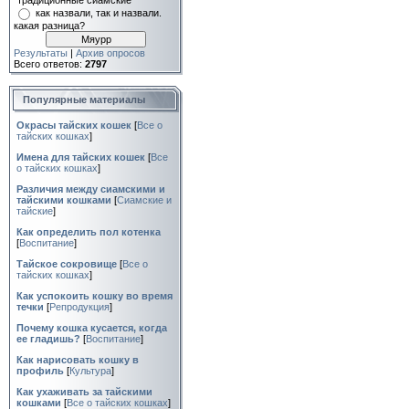
"традиционные сиамские"
как назвали, так и назвали.
какая разница?
Результаты
|
Архив опросов
Всего ответов:
2797
Популярные материалы
Окрасы тайских кошек
[
Все о
тайских кошках
]
Имена для тайских кошек
[
Все
о тайских кошках
]
Различия между сиамскими и
тайскими кошками
[
Сиамские и
тайские
]
Как определить пол котенка
[
Воспитание
]
Тайское сокровище
[
Все о
тайских кошках
]
Как успокоить кошку во время
течки
[
Репродукция
]
Почему кошка кусается, когда
ее гладишь?
[
Воспитание
]
Как нарисовать кошку в
профиль
[
Культура
]
Как ухаживать за тайскими
кошками
[
Все о тайских кошках
]