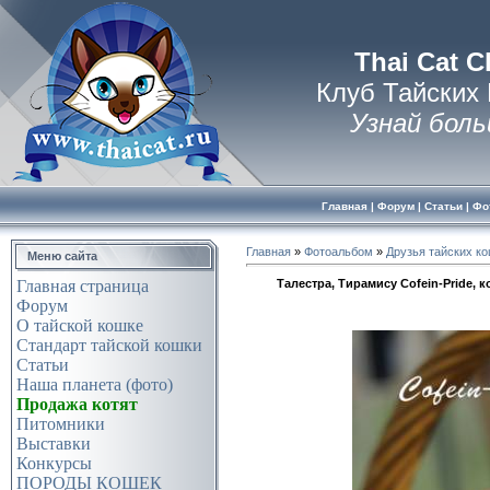
Thai Cat C
Клуб Тайских
Узнай боль
Главная
|
Форум
|
Статьи
|
Фо
Главная
»
Фотоальбом
»
Друзья тайских к
Меню сайта
Талестра, Тирамису Cofein-Prid
Главная страница
Форум
О тайской кошке
Стандарт тайской кошки
Статьи
Наша планета (фото)
Продажа котят
Питомники
Выставки
Конкурсы
ПОРОДЫ КОШЕК