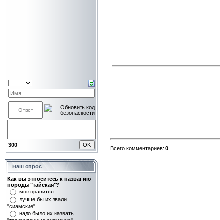
300
Всего комментариев:
0
Наш опрос
Как вы относитесь к названию
породы "тайская"?
мне нравится
лучше бы их звали
"сиамские"
надо было их назвать