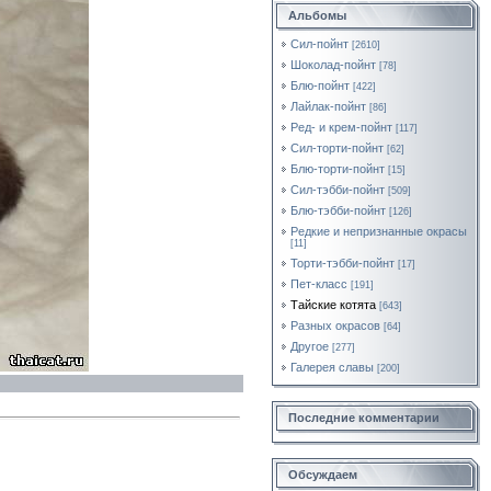
Альбомы
Сил-пойнт
[2610]
Шоколад-пойнт
[78]
Блю-пойнт
[422]
Лайлак-пойнт
[86]
Ред- и крем-пойнт
[117]
Сил-торти-пойнт
[62]
Блю-торти-пойнт
[15]
Сил-тэбби-пойнт
[509]
Блю-тэбби-пойнт
[126]
Редкие и непризнанные окрасы
[11]
Торти-тэбби-пойнт
[17]
Пет-класс
[191]
Тайские котята
[643]
Разных окрасов
[64]
Другое
[277]
Галерея славы
[200]
Последние комментарии
Обсуждаем