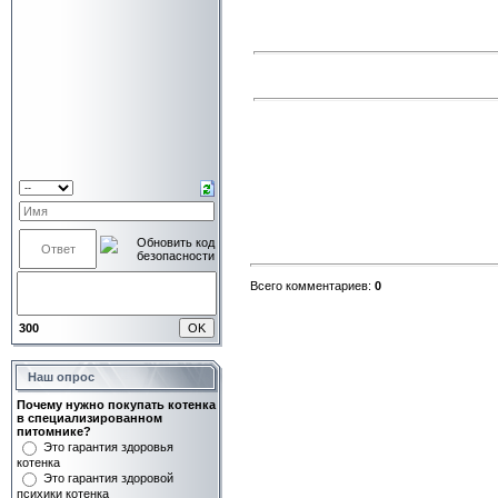
Всего комментариев:
0
300
Наш опрос
Почему нужно покупать котенка
в специализированном
питомнике?
Это гарантия здоровья
котенка
Это гарантия здоровой
психики котенка