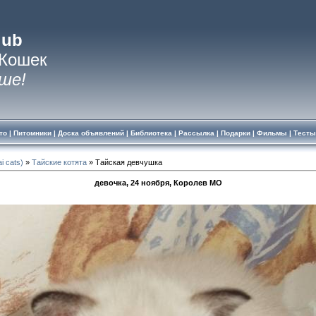
lub
 Кошек
ше!
то
|
Питомники
|
Доска объявлений
|
Библиотека
|
Рассылка
|
Подарки
|
Фильмы
|
Тесты
i cats)
»
Тайские котята
» Тайская девчушка
девочка, 24 ноября, Королев МО