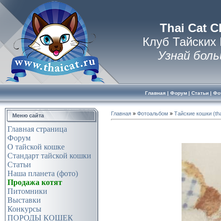
Thai Cat C
Клуб Тайских
Узнай боль
Главная
|
Форум
|
Статьи
|
Фо
Главная
»
Фотоальбом
»
Тайские кошки (tha
Меню сайта
Главная страница
Форум
О тайской кошке
Стандарт тайской кошки
Статьи
Наша планета (фото)
Продажа котят
Питомники
Выставки
Конкурсы
ПОРОДЫ КОШЕК