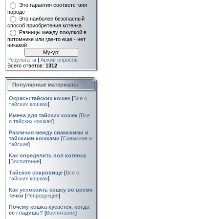
Это гарантия соответствия
породе
Это наиболее безопасный
способ приобретения котенка
Разницы между покупкой в
питомнике или где-то еще - нет
никакой
Результаты
|
Архив опросов
Всего ответов:
1312
Популярные материалы
Окрасы тайских кошек
[
Все о
тайских кошках
]
Имена для тайских кошек
[
Все
о тайских кошках
]
Различия между сиамскими и
тайскими кошками
[
Сиамские и
тайские
]
Как определить пол котенка
[
Воспитание
]
Тайское сокровище
[
Все о
тайских кошках
]
Как успокоить кошку во время
течки
[
Репродукция
]
Почему кошка кусается, когда
ее гладишь?
[
Воспитание
]