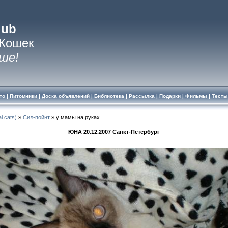
lub
 Кошек
ше!
то
|
Питомники
|
Доска объявлений
|
Библиотека
|
Рассылка
|
Подарки
|
Фильмы
|
Тесты
i cats)
»
Сил-пойнт
» у мамы на руках
ЮНА 20.12.2007 Санкт-Петербург