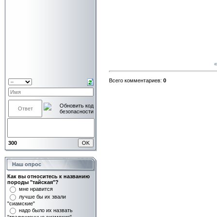
Всего комментариев:
0
300
Наш опрос
Как вы относитесь к названию
породы "тайская"?
мне нравится
лучше бы их звали
"сиамские"
надо было их назвать