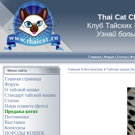
Thai Cat C
Клуб Тайских
Узнай боль
Главная
|
Форум
|
Статьи
|
Фо
Главная
»
Фотоальбом
»
Тайские кошки (tha
Меню сайта
Главная страница
Форум
О тайской кошке
Стандарт тайской кошки
Статьи
Наша планета (фото)
Продажа котят
Питомники
Выставки
Конкурсы
ПОРОДЫ КОШЕК