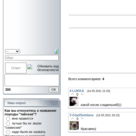
Всего комментариев:
4
300
4
LUKKA
(14.05.2011 21:53)
0
Наш опрос
какой носик сладенький)))
Как вы относитесь к названию
породы "тайская"?
3
GladSvetlana
(14.05.2011 20:23)
мне нравится
0
лучше бы их звали
"сиамские"
Красавец!
надо было их назвать