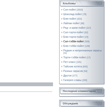
Альбомы
Сил-пойнт
[2610]
Шоколад-пойнт
[78]
Блю-пойнт
[422]
Лайлак-пойнт
[86]
Ред- и крем-пойнт
[117]
Сил-торти-пойнт
[62]
Блю-торти-пойнт
[15]
Сил-тэбби-пойнт
[509]
Блю-тэбби-пойнт
[126]
Редкие и непризнанные окрасы
[11]
Торти-тэбби-пойнт
[17]
Пет-класс
[191]
Тайские котята
[643]
Разных окрасов
[64]
Другое
[277]
Галерея славы
[200]
Последние комментарии
Обсуждаем