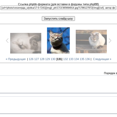
Ссылка phpbb-формата (для вставки в форумы типа phpBB)
« Предыдущая
|
126
127
128
129
130
[
131
]
132
133
134
135
136
|
Следующая »
Порядок 