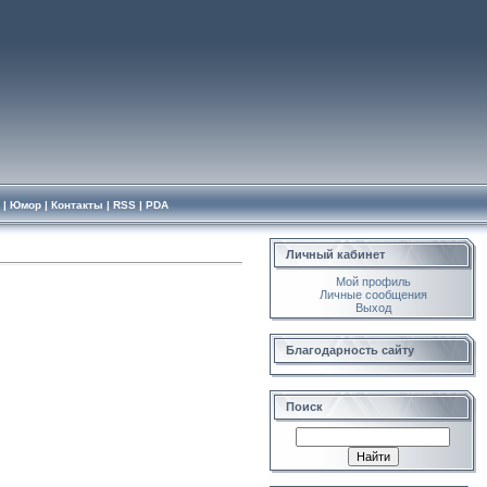
|
Юмор
|
Контакты
|
RSS
|
PDA
Личный кабинет
Мой профиль
Личные сообщения
Выход
Благодарность сайту
Поиск