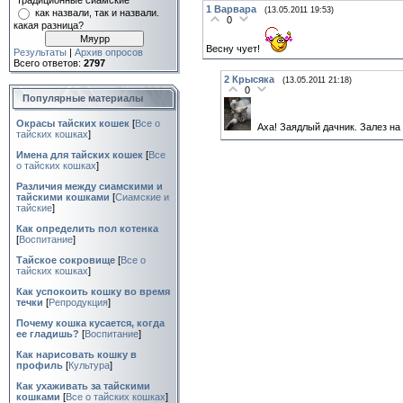
"традиционные сиамские"
1
Варвара
(13.05.2011 19:53)
как назвали, так и назвали.
0
какая разница?
Весну чует!
Результаты
|
Архив опросов
Всего ответов:
2797
2
Крысяка
(13.05.2011 21:18)
0
Популярные материалы
Окрасы тайских кошек
[
Все о
Аха! Заядлый дачник. Залез на
тайских кошках
]
Имена для тайских кошек
[
Все
о тайских кошках
]
Различия между сиамскими и
тайскими кошками
[
Сиамские и
тайские
]
Как определить пол котенка
[
Воспитание
]
Тайское сокровище
[
Все о
тайских кошках
]
Как успокоить кошку во время
течки
[
Репродукция
]
Почему кошка кусается, когда
ее гладишь?
[
Воспитание
]
Как нарисовать кошку в
профиль
[
Культура
]
Как ухаживать за тайскими
кошками
[
Все о тайских кошках
]