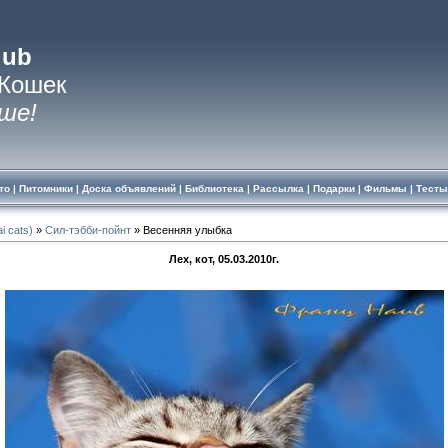
lub
 Кошек
ше!
то
|
Питомники
|
Доска объявлений
|
Библиотека
|
Рассылка
|
Подарки
|
Фильмы
|
Тесты
i cats)
»
Сил-тэбби-пойнт
» Весенняя улыбка
Лех, кот, 05.03.2010г.