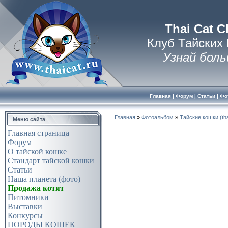
Thai Cat C
Клуб Тайских
Узнай боль
Главная
|
Форум
|
Статьи
|
Фо
Главная
»
Фотоальбом
»
Тайские кошки (tha
Меню сайта
Главная страница
Форум
О тайской кошке
Стандарт тайской кошки
Статьи
Наша планета (фото)
Продажа котят
Питомники
Выставки
Конкурсы
ПОРОДЫ КОШЕК