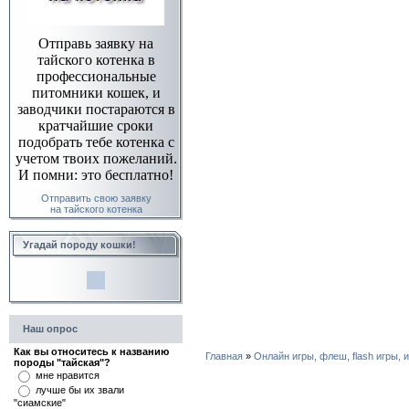
Отправь заявку на
тайского котенка в
профессиональные
питомники кошек, и
заводчики постараются в
кратчайшие сроки
подобрать тебе котенка с
учетом твоих пожеланий.
И помни: это бесплатно!
Отправить свою заявку
на тайского котенка
Угадай породу кошки!
Наш опрос
Как вы относитесь к названию
Главная
»
Онлайн игры, флеш, flash игры, 
породы "тайская"?
мне нравится
лучше бы их звали
"сиамские"