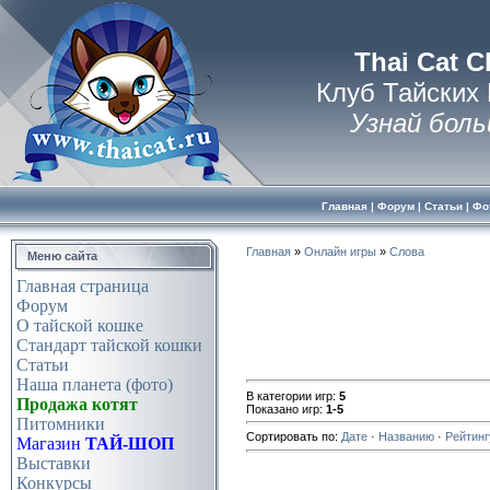
Thai Cat C
Клуб Тайских
Узнай боль
Главная
|
Форум
|
Статьи
|
Фо
Главная
»
Онлайн игры
»
Слова
Меню сайта
Главная страница
Форум
О тайской кошке
Стандарт тайской кошки
Статьи
Наша планета (фото)
В категории игр
:
5
Продажа котят
Показано игр
:
1-5
Питомники
Сортировать по
:
Дате
·
Названию
·
Рейтинг
Магазин
ТАЙ-ШОП
Выставки
Конкурсы