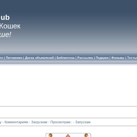
lub
 Кошек
ше!
то
|
Питомники
|
Доска объявлений
|
Библиотека
|
Рассылка
|
Подарки
|
Фильмы
|
Тесты
у
·
Комментариям
·
Загрузкам
·
Просмотрам
·
Запускам