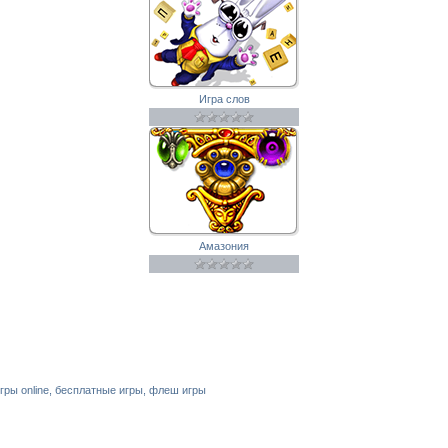
Игра слов
Амазония
игры online, бесплатные игры, флеш игры