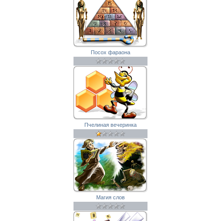
Посох фараона
Пчелиная вечеринка
Магия слов