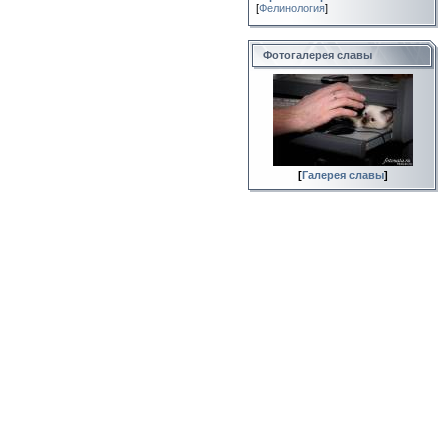
[
Фелинология
]
Фотогалерея славы
[
Галерея славы
]