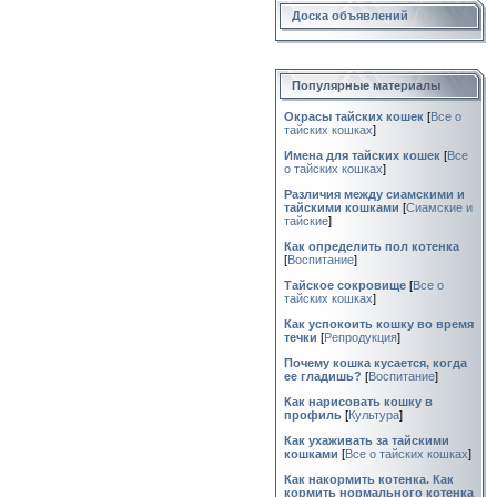
Доска объявлений
Популярные материалы
Окрасы тайских кошек
[
Все о
тайских кошках
]
Имена для тайских кошек
[
Все
о тайских кошках
]
Различия между сиамскими и
тайскими кошками
[
Сиамские и
тайские
]
Как определить пол котенка
[
Воспитание
]
Тайское сокровище
[
Все о
тайских кошках
]
Как успокоить кошку во время
течки
[
Репродукция
]
Почему кошка кусается, когда
ее гладишь?
[
Воспитание
]
Как нарисовать кошку в
профиль
[
Культура
]
Как ухаживать за тайскими
кошками
[
Все о тайских кошках
]
Как накормить котенка. Как
кормить нормального котенка