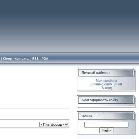
|
Юмор
|
Контакты
|
RSS
|
PDA
Личный кабинет
Мой профиль
Личные сообщения
Выход
Благодарность сайту
Поиск