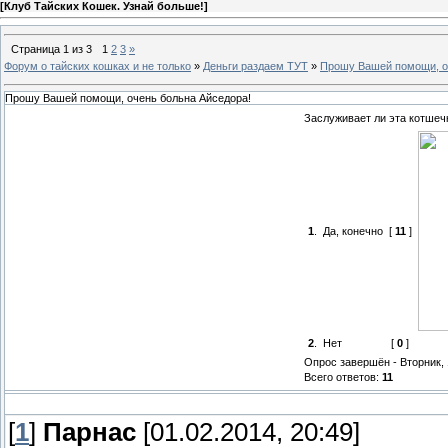
[
Клуб Тайских Кошек. Узнай больше!
]
Страница
1
из
3
1
2
3
»
Форум о тайских кошках и не только
»
Деньги раздаем ТУТ
»
Прошу Вашей помощи, о
Прошу Вашей помощи, очень больна Айседора!
Заслуживает ли эта котше
1
.
Да, конечно
[
11
]
2
.
Нет
[
0
]
Опрос завершён - Вторник, 1
Всего ответов:
11
[
1
]
Парнас
[01.02.2014, 20:49]