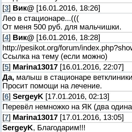
[
3
]
Вик@
[16.01.2016, 18:26]
Лео в стационаре...(((
От меня 500 руб. для мальчишки.
[
4
]
Вик@
[16.01.2016, 18:28]
http://pesikot.org/forum/index.php?s
Ссылка на тему (если можно)
[
5
]
Marina13017
[16.01.2016, 22:07]
Да,
малыш в стационаре ветклиники
Просит помощи на лечение.
[
6
]
SergeyK
[17.01.2016, 02:13]
Перевёл немножко на ЯК (два одина
[
7
]
Marina13017
[17.01.2016, 13:05]
SergeyK
, Благодарим!!!