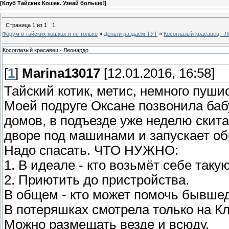
[
Клуб Тайских Кошек. Узнай больше!
]
Страница
1
из
1
1
Форум о тайских кошках и не только
»
Деньги раздаем ТУТ
»
Косоглазый красавец - Л
Косоглазый красавец - Леонардо.
[
1
]
Marina13017
[12.01.2016, 16:58]
Тайский котик, метис, немного пуши
Моей подруге Оксане позвонила бабу
домов, в подъезде уже неделю скита
дворе под машинами и запускает обр
Надо спасать. ЧТО НУЖНО:
1. В идеале - кто возьмёт себе таку
2. Приютить до пристройства.
В общем - кто может помочь бывше
В потеряшках смотрела только на Кла
Можно размещать везде и всюду.