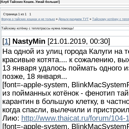
[
Клуб Тайских Кошек. Узнай больше!
]
Страница
1
из
1
1
Форум о тайских кошках и не только
»
Деньги раздаем ТУТ
»
Тайскому котёнку с теп
Тайскому котёнку с теплотрассы нужна помощь!
[
1
]
NastyMin
[21.01.2019, 00:30]
На одной из улиц города Калуги на 
красивые котята.... к сожалению, вы
13 января удалось поймать одного из
позже, 18 января...
[font=-apple-system, BlinkMacSystemF
из пойманных котёнок - фенотип тай
карантин в большую клетку, в част
когда спасли, вылечили и пристроил
Лию:
http://www.thaicat.ru/forum/104-
[font=-apple-system, BlinkMacSystemF