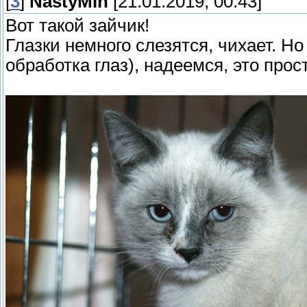
[
3
]
NastyMin
[21.01.2019, 00:43]
Вот такой зайчик!
Глазки немного слезятся, чихает. Но
обработка глаз), надеемся, это прос