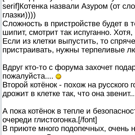
serif]Котенка назвали Азуром (от сл
глазки))))
Сложность в пристройстве будет в то
шипит, смотрит так испуганно. Хотя, 
Если из клетки выпустить, то спряче
пристраивать, нужны терпеливые л
Вдруг кто-то с форума захочет пода
пожалуйста....
Второй котёнок - похож на русского 
дрожит в клетке так, что она звенит..
А пока котёнок в тепле и безопаснос
очереди глистогонка.[/font]
В приюте много подопечных, очень н