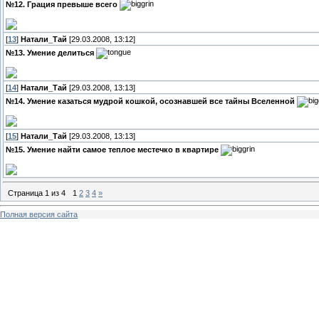
№12. Грация превыше всего
[
13
]
Натали_Тай
[29.03.2008, 13:12]
№13. Умение делиться
[
14
]
Натали_Тай
[29.03.2008, 13:13]
№14. Умение казаться мудрой кошкой, осознавшей все тайны Вселенной
[
15
]
Натали_Тай
[29.03.2008, 13:13]
№15. Умение найти самое теплое местечко в квартире
Страница
1
из
4
1
2
3
4
»
Полная версия сайта