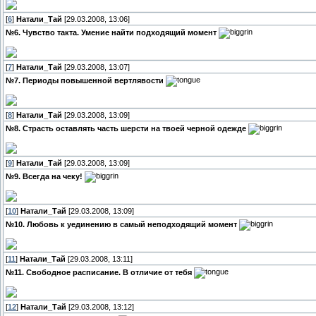
[
6
]
Натали_Тай
[29.03.2008, 13:06]
№6. Чувство такта. Умение найти подходящий момент
[
7
]
Натали_Тай
[29.03.2008, 13:07]
№7. Периоды повышенной вертлявости
[
8
]
Натали_Тай
[29.03.2008, 13:09]
№8. Страсть оставлять часть шерсти на твоей черной одежде
[
9
]
Натали_Тай
[29.03.2008, 13:09]
№9. Всегда на чеку!
[
10
]
Натали_Тай
[29.03.2008, 13:09]
№10. Любовь к уединению в самый неподходящий момент
[
11
]
Натали_Тай
[29.03.2008, 13:11]
№11. Свободное расписание. В отличие от тебя
[
12
]
Натали_Тай
[29.03.2008, 13:12]