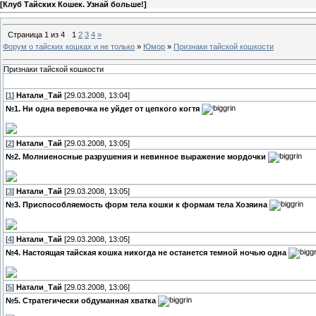
[
Клуб Тайских Кошек. Узнай больше!
]
Страница
1
из
4
1
2
3
4
»
Форум о тайских кошках и не только
»
Юмор
»
Признаки тайской кошкости
Признаки тайской кошкости
[
1
]
Натали_Тай
[29.03.2008, 13:04]
№1. Ни одна веревочка не уйдет от цепкого когтя
[
2
]
Натали_Тай
[29.03.2008, 13:05]
№2. Молниеносные разрушения и невинное выражение мордочки
[
3
]
Натали_Тай
[29.03.2008, 13:05]
№3. Приспособляемость форм тела кошки к формам тела Хозяина
[
4
]
Натали_Тай
[29.03.2008, 13:05]
№4. Настоящая тайская кошка никогда не останется темной ночью одна
[
5
]
Натали_Тай
[29.03.2008, 13:06]
№5. Стратегически обдуманная хватка