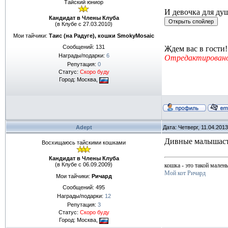
Тайский юниор
И девочка для ду
Кандидат в Члены Клуба
(в Клубе с 27.03.2010)
Мои тайчики:
Таис (на Радуге), кошки SmokyMosaic
Сообщений:
131
Ждем вас в гости!
Награды/подарки:
6
Отредактировано
Репутация:
0
Статус:
Скоро буду
Город: Москва,
Adept
Дата: Четверг, 11.04.201
Дивные малышас
Восхищаюсь тайскими кошками
Кандидат в Члены Клуба
(в Клубе с 06.09.2009)
кошка - это такой мален
Мой кот Ричард
Мои тайчики:
Ричард
Сообщений:
495
Награды/подарки:
12
Репутация:
3
Статус:
Скоро буду
Город: Москва,