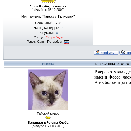
Член Клуба, питомник
(в Клубе с 15.12.2009)
Мои тайчики:
"Тайский Талисман"
Сообщений:
1708
Награды/подарки:
7
Репутация:
0
Статус:
Скоро буду
Город: Санкт-Петербург,
Rennira
Дата: Суббота, 20.04.20
Вчера котятам сд
имени Фесса, лас
А из больницы пос
Тайский юниор
Кандидат в Члены Клуба
(в Клубе с 27.03.2010)