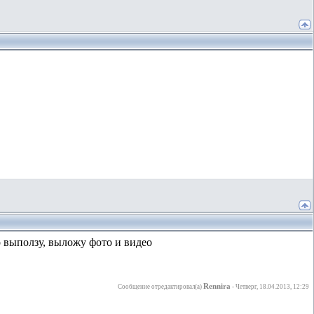
ко выползу, выложу фото и видео
Rennira
Сообщение отредактировал(а)
-
Четверг, 18.04.2013, 12:29