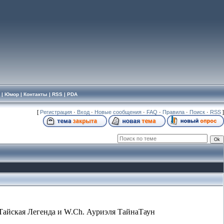
|
Юмор
|
Контакты
|
RSS
|
PDA
[
Регистрация
·
Вход
·
Новые сообщения
·
FAQ
·
Правила
·
Поиск
·
RSS
]
йи Тайская Легенда и W.Ch. Ауриэля ТайнаТаун