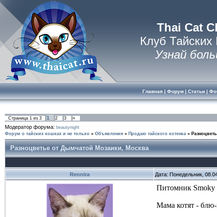
Thai Cat C
Клуб Тайских
Узнай боль
Главная
|
Форум
|
Статьи
|
Фо
1
Страница
1
из
3
2
3
»
Модератор форума:
beautynight
Форум о тайских кошках и не только
»
Объявления
»
Продаю тайского котенка
»
Разноцветь
Разноцветье от Дымчатой Мозаики, Москва
Rennira
Дата: Понедельник, 08.0
Питомник Smoky M
Мама котят - блю-