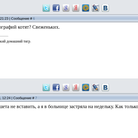
, 21:23 | Сообщение #
6
графий котят? Свеженьких.
ький домашний тигр.
3, 12:24 | Сообщение #
7
ншета не вставить, а я в больнице застряла на недельку. Как толь