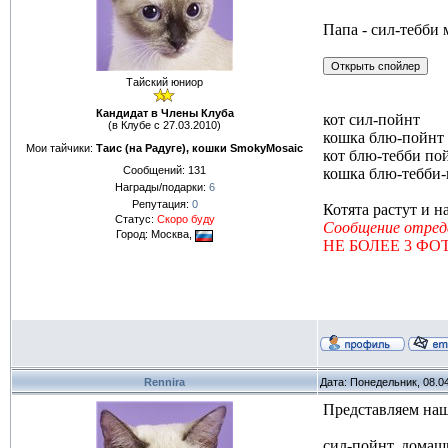
Папа - сил-тебби 
Тайский юниор
Кандидат в Члены Клуба
кот сил-пойнт
(в Клубе с 27.03.2010)
кошка блю-пойнт
Мои тайчики:
Таис (на Радуге), кошки SmokyMosaic
кот блю-тебби по
Сообщений:
131
кошка блю-тебби
Награды/подарки:
6
Репутация:
0
Котята растут и 
Статус:
Скоро буду
Сообщение отред
Город: Москва,
НЕ БОЛЕЕ 3 ФОТО
Rennira
Дата: Понедельник, 08.0
Представляем наш
сил-пойнт, домаш