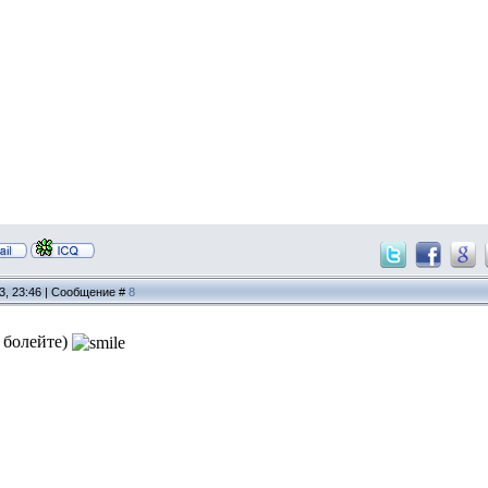
13, 23:46 | Сообщение #
8
 болейте)