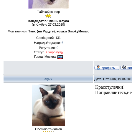
Тайский юниор
Кандидат в Члены Клуба
(в Клубе с 27.03.2010)
Мои тайчики:
Таис (на Радуге), кошки SmokyMosaic
Сообщений:
131
Награды/подарки:
6
Репутация:
0
Статус:
Скоро буду
Город: Москва,
aly77
Дата: Пятница, 19.04.20
Красотулечки!
Поправляйтесь,не
Обожаю тайчиков