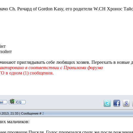
мачо Ch. Ричард of Gordon Kasy, его родители W.CH Хронос Тайск
йнт
-пойнт
начинают приглядывать себе любящих хозяев. Переехать в новые 
актировано в соответствии с Правилами форума
 в одном (1) сообщении.
4.2013, 21:33 | Сообщение #
2
их мальчиков:
нее прозвище Пискля. Голос прорезался сразу же после рождени