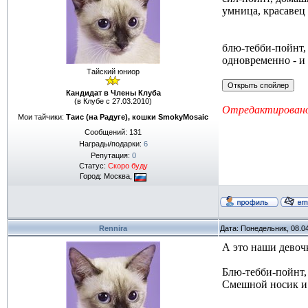
умница, красавец
блю-тебби-пойнт,
одновременно - и 
Тайский юниор
Кандидат в Члены Клуба
(в Клубе с 27.03.2010)
Отредактировано
Мои тайчики:
Таис (на Радуге), кошки SmokyMosaic
Сообщений:
131
Награды/подарки:
6
Репутация:
0
Статус:
Скоро буду
Город: Москва,
Rennira
Дата: Понедельник, 08.0
А это наши девоч
Блю-тебби-пойнт,
Смешной носик и 