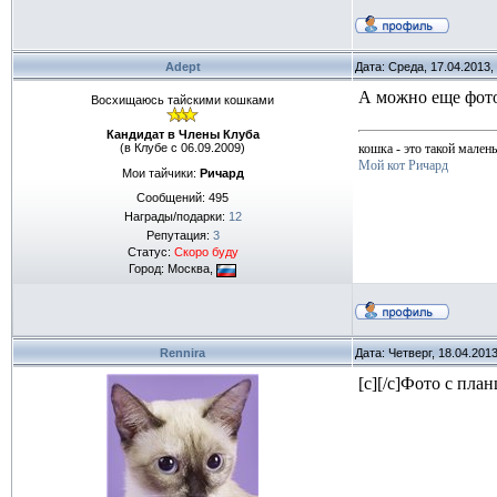
Adept
Дата: Среда, 17.04.2013
А можно еще фото
Восхищаюсь тайскими кошками
Кандидат в Члены Клуба
(в Клубе с 06.09.2009)
кошка - это такой мален
Мой кот Ричард
Мои тайчики:
Ричард
Сообщений:
495
Награды/подарки:
12
Репутация:
3
Статус:
Скоро буду
Город: Москва,
Rennira
Дата: Четверг, 18.04.201
[c][/c]Фото с пла