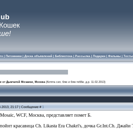
lub
 Кошек
ше!
то
|
Питомники
|
Доска объявлений
|
Библиотека
|
Рассылка
|
Подарки
|
Фильмы
|
Тесты
е от Дымчатой Мозаики, Москва
(Котята сил, блю и блю-тебби, д.р. 11.02.2013)
4.2013, 21:17 | Сообщение #
1
osaic, WCF, Москва, представляет помет Б.
пойнт красавица Ch. Likasta Era Chakri's, дочка Gr.Int.Ch. Джа