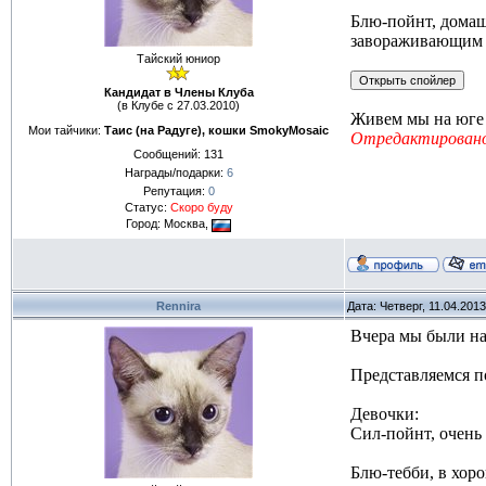
Блю-пойнт, домаш
завораживающим в
Тайский юниор
Кандидат в Члены Клуба
(в Клубе с 27.03.2010)
Живем мы на юге 
Мои тайчики:
Таис (на Радуге), кошки SmokyMosaic
Отредактировано
Сообщений:
131
Награды/подарки:
6
Репутация:
0
Статус:
Скоро буду
Город: Москва,
Rennira
Дата: Четверг, 11.04.201
Вчера мы были на
Представляемся п
Девочки:
Сил-пойнт, очень 
Блю-тебби, в хор