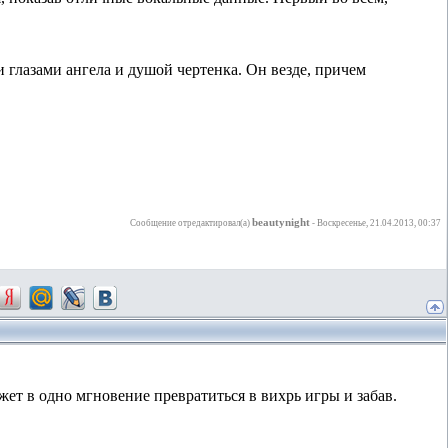
лазами ангела и душой чертенка. Он везде, причем
beautynight
Сообщение отредактировал(а)
-
Воскресенье, 21.04.2013, 00:37
ет в одно мгновение превратиться в вихрь игры и забав.