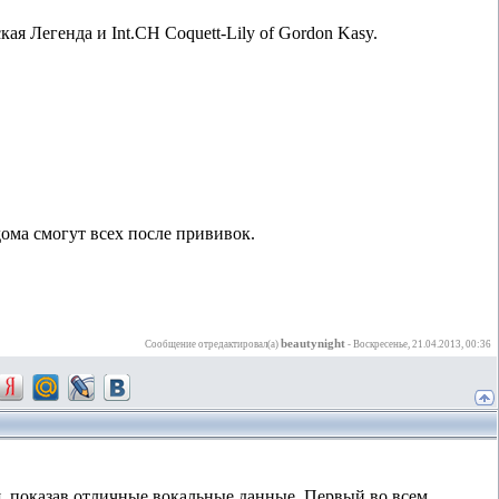
ая Легенда и Int.CH Сoquett-Lily of Gordon Kasy.
дома смогут всех после прививок.
beautynight
Сообщение отредактировал(а)
-
Воскресенье, 21.04.2013, 00:36
я, показав отличные вокальные данные. Первый во всем,