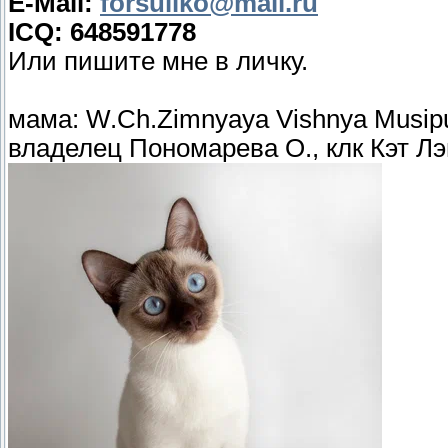
E-Mail:
forsuliko@mail.ru
ICQ: 648591778
Или пишите мне в личку.
мама: W.Ch.Zimnyaya Vishnya Musipus
владелец Пономарева О., клк Кэт Лэ