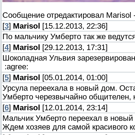
Сообщение отредактировал
Marisol
[
3
]
Marisol
[15.12.2013, 22:36]
По мальчику Умберто так же ведутс
[
4
]
Marisol
[29.12.2013, 17:31]
Шоколадная Ульвия зарезервирован
:agree:
[
5
]
Marisol
[05.01.2014, 01:00]
Урсула переехала в новый дом. Ос
Умберто черезвычайно общителен, 
[
6
]
Marisol
[12.01.2014, 23:14]
Мальчик Умберто переехал в новый
Ждем хозяев для самой красивого ко