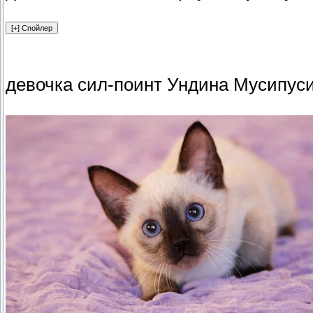
девочка сил-поинт Ундина Мусипуси