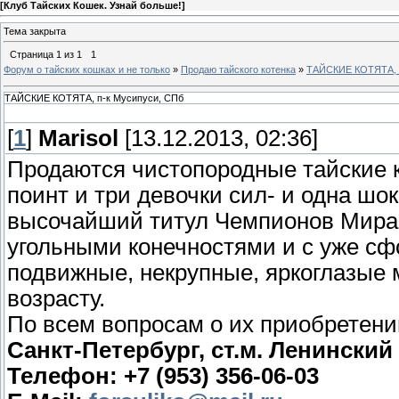
[
Клуб Тайских Кошек. Узнай больше!
]
Тема закрыта
Страница
1
из
1
1
Форум о тайских кошках и не только
»
Продаю тайского котенка
»
ТАЙСКИЕ КОТЯТА, п
ТАЙСКИЕ КОТЯТА, п-к Мусипуси, СПб
[
1
]
Marisol
[13.12.2013, 02:36]
Продаются чистопородные тайские к
поинт и три девочки сил- и одна шо
высочайший титул Чемпионов Мира. 
угольными конечностями и с уже с
подвижные, некрупные, яркоглазые
возрасту.
По всем вопросам о их приобретени
Санкт-Петербург, ст.м. Ленинский
Телефон: +7 (953) 356-06-03