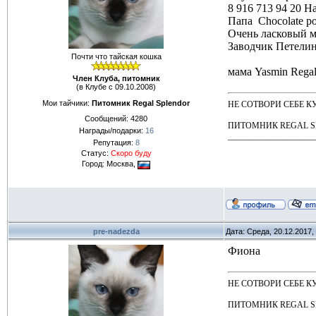
8 916 713 94 20 Н
Папа Chocolate p
Очень ласковый 
Заводчик Петелин
Почти что тайская кошка
мама Yasmin Rega
Член Клуба, питомник
(в Клубе с 09.10.2008)
Мои тайчики:
Питомник Regal Splendor
НЕ СОТВОРИ СЕБЕ КУМИР
Сообщений:
4280
ПИТОМНИК REGAL 
Награды/подарки:
16
____________________
Репутация:
8
Статус:
Скоро буду
Город: Москва,
pre-nadezda
Дата: Среда, 20.12.2017
Фиона
НЕ СОТВОРИ СЕБЕ КУМИР
ПИТОМНИК REGAL 
____________________