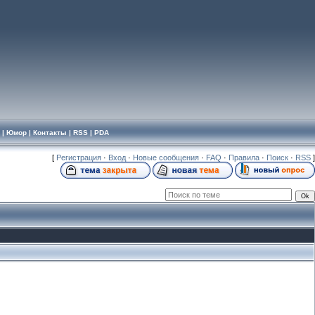
|
Юмор
|
Контакты
|
RSS
|
PDA
[
Регистрация
·
Вход
·
Новые сообщения
·
FAQ
·
Правила
·
Поиск
·
RSS
]