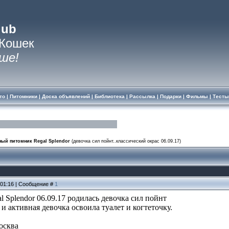
lub
 Кошек
ше!
то
|
Питомники
|
Доска объявлений
|
Библиотека
|
Рассылка
|
Подарки
|
Фильмы
|
Тесты
ый питомник Regal Splendor
(девочка сил пойнт..классический окрас 06.09.17)
, 01:16 | Сообщение #
1
 Splendor 06.09.17 родилась девочка сил пойнт
 и активная девочка освоила туалет и когтеточку.
осква