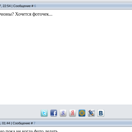
7, 22:54 | Сообщение #
6
Фионы? Хочется фоточек...
8, 01:44 | Сообщение #
7
но пока не когда фото делать