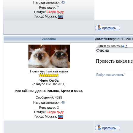
Награды/подарки:
43
Репутация:
7
Статус:
Скоро буду
Город: Москва,
Zabotina
Дата: Четверг, 21.12.201
Цитата
pre-nadezda
(
)
Фиона
Прелесть какая н
Почти что тайская кошка
Добро пожаловать!
Член Клуба
(в Клубе с 26.02.2011)
Мои тайчики:
Дарья, Ульяна, Артас и Мика.
Сообщений:
4825
Награды/подарки:
46
Репутация:
2
Статус:
Скоро буду
Город: Москва,