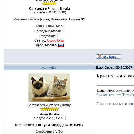
Кандидат в Члены Клуба
(в Клубе с 02.11.2010)
Мои тайчики:
Инфанта, Цеппелин, Наоми RS
Сообщений:
1346
Награды/подарки:
5
Репутация:
0
Статус:
Скоро буду
Город: Москва,
elenael14
Дата: Среда, 20.12.2017
Красотулька кака
Если я ничего не пишу, э
Знакомьтесь, это Тигруш
У нас есть тайские и нев
Болтаю о тайцах без умолку
Член Клуба
(в Клубе с 22.01.2011)
Мои тайчики:
Тигруша+Эвридика+Невачки
Сообщений:
3756