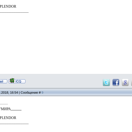
SPLENDOR
_________________
2.2018, 16:54 | Сообщение #
9
А,,,,,,,,,,,,
SPLENDOR
_________________