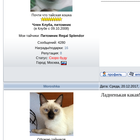
Почти что тайская кошка
Член Клуба, питомник
(в Клубе с 09.10.2008)
Мои тайчики:
Питомник Regal Splendor
Сообщений:
4280
Награды/подарки:
16
Репутация:
8
Статус:
Скоро буду
Город: Москва,
Moroshka
Дата: Среда, 20.12.2017
Ладненькая какая
Обожаю тайчиков