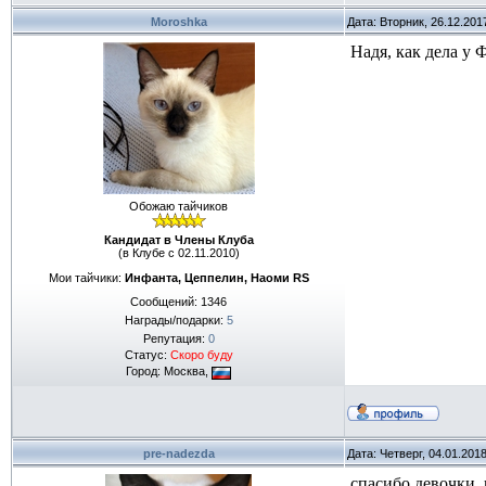
Moroshka
Дата: Вторник, 26.12.201
Надя, как дела у 
Обожаю тайчиков
Кандидат в Члены Клуба
(в Клубе с 02.11.2010)
Мои тайчики:
Инфанта, Цеппелин, Наоми RS
Сообщений:
1346
Награды/подарки:
5
Репутация:
0
Статус:
Скоро буду
Город: Москва,
pre-nadezda
Дата: Четверг, 04.01.201
спасибо девочки..