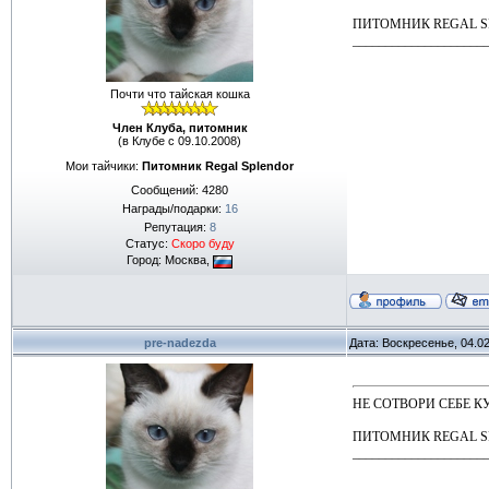
ПИТОМНИК REGAL 
____________________
Почти что тайская кошка
Член Клуба, питомник
(в Клубе с 09.10.2008)
Мои тайчики:
Питомник Regal Splendor
Сообщений:
4280
Награды/подарки:
16
Репутация:
8
Статус:
Скоро буду
Город: Москва,
pre-nadezda
Дата: Воскресенье, 04.0
НЕ СОТВОРИ СЕБЕ КУМИР
ПИТОМНИК REGAL 
____________________