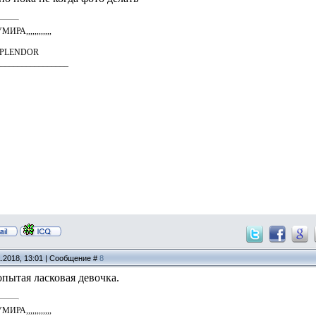
А,,,,,,,,,,,,
SPLENDOR
_________________
1.2018, 13:01 | Сообщение #
8
пытая ласковая девочка.
А,,,,,,,,,,,,