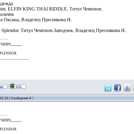
адежда
oint. ELFIN KING THAI RIDDLE. Титул Чемпион.
мальчик
а Оксана, Владелец Преснякова Н.
l Splendor. Титул Чемпион.Заводчик, Владелец Преснякова Н.
А,,,,,,,,,,,,
SPLENDOR
_________________
, 01:23 | Сообщение #
2
А,,,,,,,,,,,,
SPLENDOR
_________________