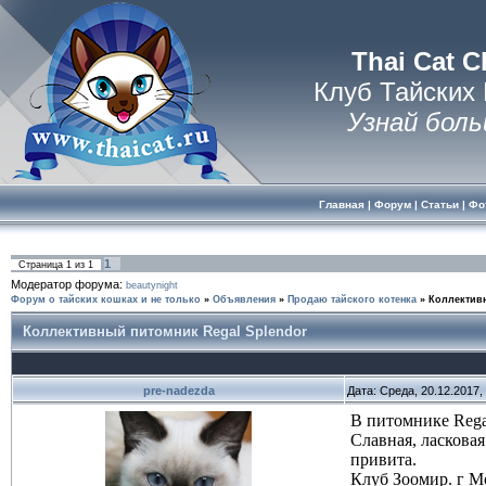
Thai Cat C
Клуб Тайских
Узнай боль
Главная
|
Форум
|
Статьи
|
Фо
1
Страница
1
из
1
Модератор форума:
beautynight
Форум о тайских кошках и не только
»
Объявления
»
Продаю тайского котенка
»
Коллективн
Коллективный питомник Regal Splendor
pre-nadezda
Дата: Среда, 20.12.2017
В питомнике Regal
Славная, ласковая
привита.
Клуб Зоомир. г М