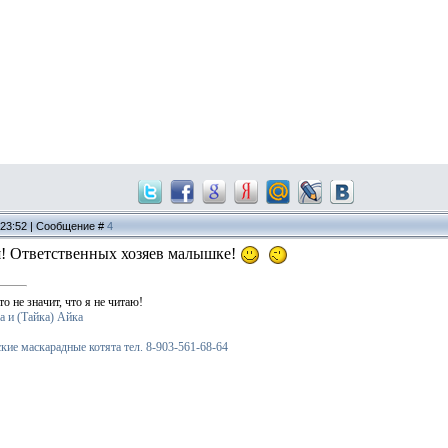
, 23:52 | Сообщение #
4
я! Ответственных хозяев малышке!
то не значит, что я не читаю!
а и (Тайка) Айка
ские маскарадные котята тел. 8-903-561-68-64