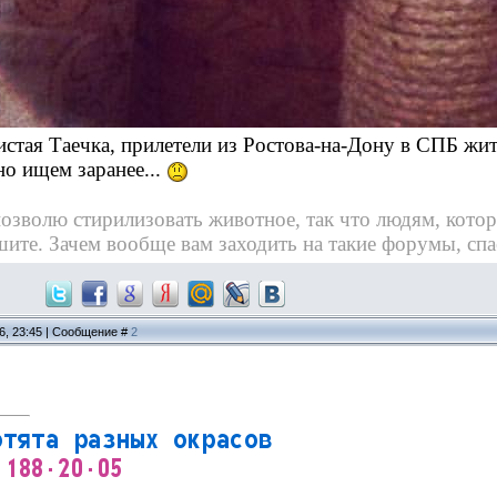
тая Таечка, прилетели из Ростова-на-Дону в СПБ жить,
но ищем заранее...
е позволю стирилизовать животное
, так что людям, кото
шите. Зачем вообще вам заходить на такие форумы, спа
16, 23:45 | Сообщение #
2