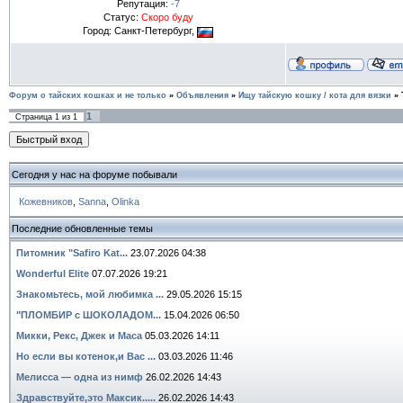
Репутация:
-7
Статус:
Скоро буду
Город: Санкт-Петербург,
Форум о тайских кошках и не только
»
Объявления
»
Ищу тайскую кошку / кота для вязки
»
1
Страница
1
из
1
Сегодня у нас на форуме побывали
Кожевников
,
Sanna
,
Olinka
Последние обновленные темы
Питомник "Safiro Kat...
23.07.2026 04:38
Wonderful Elite
07.07.2026 19:21
Знакомьтесь, мой любимка ...
29.05.2026 15:15
"ПЛОМБИР с ШОКОЛАДОМ...
15.04.2026 06:50
Микки, Рекс, Джек и Маса
05.03.2026 14:11
Но если вы котенок,и Вас ...
03.03.2026 11:46
Мелисса — одна из нимф
26.02.2026 14:43
Здравствуйте,это Максик.....
26.02.2026 14:43