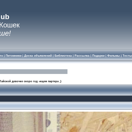
lub
 Кошек
ше!
то
|
Питомники
|
Доска объявлений
|
Библиотека
|
Рассылка
|
Подарки
|
Фильмы
|
Тесты
Тайской девочке скоро год -ищем партера ;)