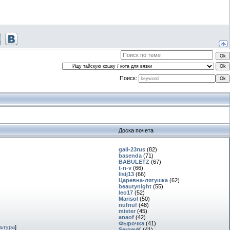
Поиск:
Доска почета
gali-23rus
(82)
basenda
(71)
BABULETZ
(67)
t-n-v
(66)
lisij13
(66)
Царевна-лягушка
(62)
beautynight
(55)
leo17
(52)
Marisol
(50)
nufnuf
(48)
mister
(45)
anaof
(42)
Фырочка
(41)
льтура
]
SergeyK
(41)