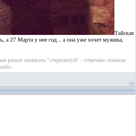
Тайская
 а 27 Марта у нее год... а она уже хочет мужика,
рые решат написать "стерелизуй" - отвечаю: сначала
сибо.