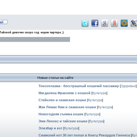
Тайской девочке скоро год -ищем партера ;)
Новые статьи на сайте
Токсоплазма - бесстрашный кошачий пассажир
[
Здоровье
]
Магдалена Фраковяк с кошкой
[
Культура
]
Стейнлен и сиамские кошки
[
Культура
]
Жак Леман Нам и сиамские кошки
[
Культура
]
Новогодняя съемка кошек
[
Культура
]
Эми Ленокс и тайские кошки
[
Культура
]
Элизбар и кот
[
Культура
]
Сиамский кот 30 лет попал в Книгу Рекордов Гиннеса
[
Ку