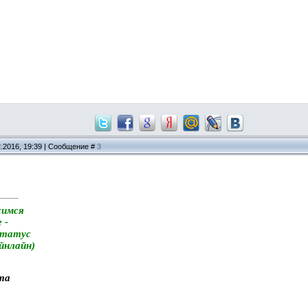
2.2016, 19:39 | Сообщение #
3
симся
 -
статус
айнлайн)
та