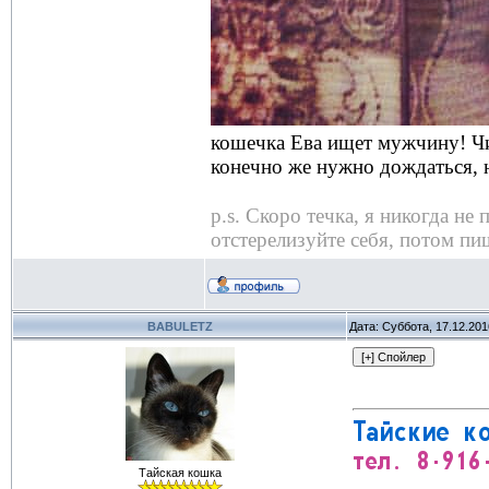
кошечка Ева ищет мужчину! Чис
конечно же нужно дождаться, 
p.s. Скоро течка, я никогда н
отстерелизуйте себя, потом пи
BABULETZ
Дата: Суббота, 17.12.20
Тайская кошка