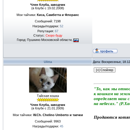
Член Клуба, заводчик
(в Клубе с 19.02.2008)
Мои тайчики:
Киса, Самбетта и Флоранс
Сообщений:
7198
Награды/подарки:
52
Репутация:
67
Статус:
Скоро буду
Город: Пушкино Московской области,
Ulitta
Дата: Воскресенье, 18.1
"То, как мы отно
к кошкам на земле
Тайская кошка
определяет наш 
на небесах." (Р.Х
Член Клуба, заводчик
(в Клубе с 21.01.2009)
Мои тайчики:
W.Ch. Chelino Umberto и таечки
Продаются котя
Сообщений:
9963
Награды/подарки:
45