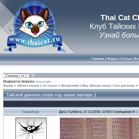
Thai Cat C
Клуб Тайских
Узнай боль
Главная
|
Форум
|
Статьи
|
Фо
1
Страница
1
из
1
Модератор форума:
beautynight
Форум о тайских кошках и не только
»
Объявления
»
Ищу тайскую кошку / кота для вязки
»
Тайской девочке скоро год -ищем партера ;)
lusyafoxy
Дата: Суббота, 17.12.2016, 13:59 | Сообщение #
1