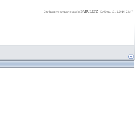
BABULETZ
Сообщение отредактировал(а)
-
Суббота, 17.12.2016, 23:47