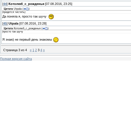
[
44
]
Котолюб_с_рожденья
[07.08.2016, 23:25]
Цитата
Utpala
(
)
придется чистить)
Да поняла я, просто так шучу
[
45
]
Utpala
[07.08.2016, 23:28]
Цитата
Котолюб_с_рожденья
(
)
просто так шучу
Я знаю) не первый день знакомы
Страница
3
из
4
«
1
2
3
4
»
Полная версия сайта