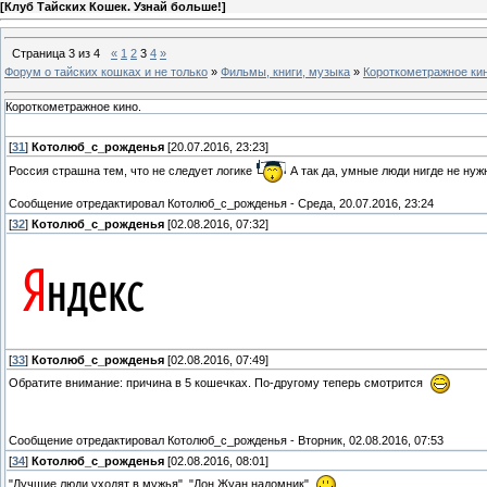
[
Клуб Тайских Кошек. Узнай больше!
]
Страница
3
из
4
«
1
2
3
4
»
Форум о тайских кошках и не только
»
Фильмы, книги, музыка
»
Короткометражное кин
Короткометражное кино.
[
31
]
Котолюб_с_рожденья
[20.07.2016, 23:23]
Россия страшна тем, что не следует логике
А так да, умные люди нигде не нуж
Сообщение отредактировал
Котолюб_с_рожденья
-
Среда, 20.07.2016, 23:24
[
32
]
Котолюб_с_рожденья
[02.08.2016, 07:32]
[
33
]
Котолюб_с_рожденья
[02.08.2016, 07:49]
Обратите внимание: причина в 5 кошечках. По-другому теперь смотрится
Сообщение отредактировал
Котолюб_с_рожденья
-
Вторник, 02.08.2016, 07:53
[
34
]
Котолюб_с_рожденья
[02.08.2016, 08:01]
"Лучшие люди уходят в мужья", "Дон Жуан надомник"