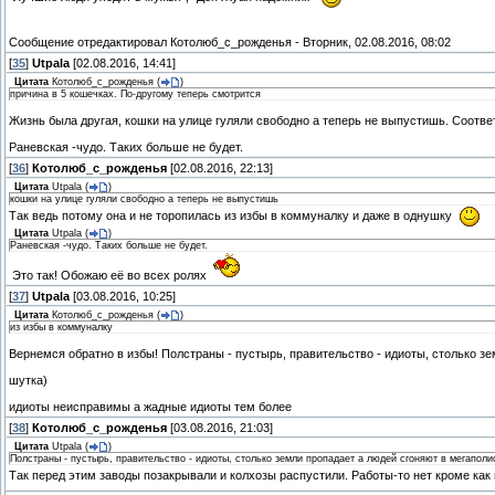
Сообщение отредактировал
Котолюб_с_рожденья
-
Вторник, 02.08.2016, 08:02
[
35
]
Utpala
[02.08.2016, 14:41]
Цитата
Котолюб_с_рожденья
(
)
причина в 5 кошечках. По-другому теперь смотрится
Жизнь была другая, кошки на улице гуляли свободно а теперь не выпустишь. Соответ
Раневская -чудо. Таких больше не будет.
[
36
]
Котолюб_с_рожденья
[02.08.2016, 22:13]
Цитата
Utpala
(
)
кошки на улице гуляли свободно а теперь не выпустишь
Так ведь потому она и не торопилась из избы в коммуналку и даже в однушку
Цитата
Utpala
(
)
Раневская -чудо. Таких больше не будет.
Это так! Обожаю её во всех ролях
[
37
]
Utpala
[03.08.2016, 10:25]
Цитата
Котолюб_с_рожденья
(
)
из избы в коммуналку
Вернемся обратно в избы! Полстраны - пустырь, правительство - идиоты, столько зе
шутка)
идиоты неисправимы а жадные идиоты тем более
[
38
]
Котолюб_с_рожденья
[03.08.2016, 21:03]
Цитата
Utpala
(
)
Полстраны - пустырь, правительство - идиоты, столько земли пропадает а людей сгоняют в мегаполи
Так перед этим заводы позакрывали и колхозы распустили. Работы-то нет кроме как