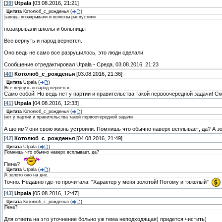
[
39
]
Utpala
[03.08.2016, 21:21]
Цитата
Котолюб_с_рожденья
(
)
заводы позакрывали и колхозы распустили
позакрывали школы и больницы
Все вернуть и народ вернется.
Оно ведь не само все разрушилось, это люди сделали.
Сообщение отредактировал
Utpala
-
Среда, 03.08.2016, 21:23
[
40
]
Котолюб_с_рожденья
[03.08.2016, 21:36]
Цитата
Utpala
(
)
Все вернуть и народ вернется.
Само собой! Но ведь нет у партии и правительства такой первоочередной задачи! Скор
[
41
]
Utpala
[04.08.2016, 12:33]
Цитата
Котолюб_с_рожденья
(
)
нет у партии и правительства такой первоочередной задачи
А шо им? они свою жизнь устроили. Помнишь что обычно наверх всплывает, да? А зо
[
42
]
Котолюб_с_рожденья
[04.08.2016, 21:49]
Цитата
Utpala
(
)
Помнишь что обычно наверх всплывает, да?
Пена?
Цитата
Utpala
(
)
А золото оно на дне.
Точно. Недавно где-то прочитала: "Характер у меня золотой! Потому и тяжелый"
[
43
]
Utpala
[05.08.2016, 12:47]
Цитата
Котолюб_с_рожденья
(
)
Пена?
Для ответа на это уточнение больно уж тема неподходящая) придется чистить)