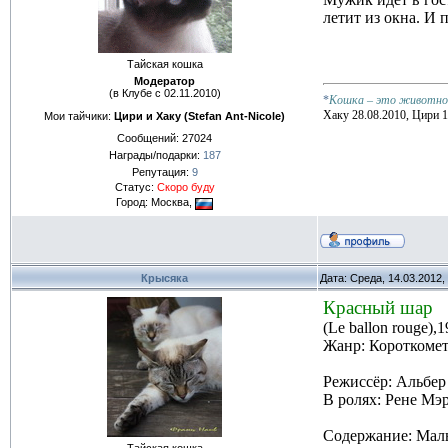
летит из окна. И п
Тайская кошка
Модератор
(в Клубе с 02.11.2010)
*
Кошка – это животное,
Хаку 28.08.2010, Цири 1
Мои тайчики:
Цири и Хаку (Stefan Ant-Nicole)
Сообщений:
27024
Награды/подарки:
187
Репутация:
9
Статус:
Скоро буду
Город: Москва,
Крысяка
Дата: Среда, 14.03.2012
Красный шар
(Le ballon rouge)
Жанр: Короткоме
Режиссёр: Альбер
В ролях: Рене Мэ
Содержание: Маль