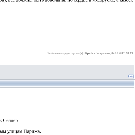
Utpala
Сообщение отредактировал(а)
-
Воскресенье, 04.03.2012, 18:13
ж Селлер
вым улицам Парижа.