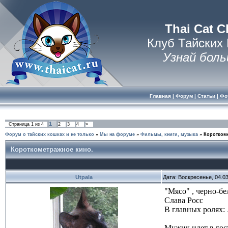
Thai Cat C
Клуб Тайских
Узнай боль
Главная
|
Форум
|
Статьи
|
Фо
1
Страница
1
из
4
2
3
4
»
Форум о тайских кошках и не только
»
Мы на форуме
»
Фильмы, книги, музыка
»
Короткоме
Короткометражное кино.
Utpala
Дата: Воскресенье, 04.0
"Мясо" , черно-бе
Слава Росс
В главных ролях
Мужик идет в гост