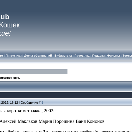
lub
 Кошек
ше!
то
|
Питомники
|
Доска объявлений
|
Библиотека
|
Рассылка
|
Подарки
|
Фильмы
|
Тесты
тражное кино.
3.2012, 18:12 | Сообщение #
1
лая короткометражка, 2002г
: Алексей Маклаков Мария Порошина Ваня Кононов
и,, бабам - мясо, дитЯм - пачки из-под казбека(вырезать всадник