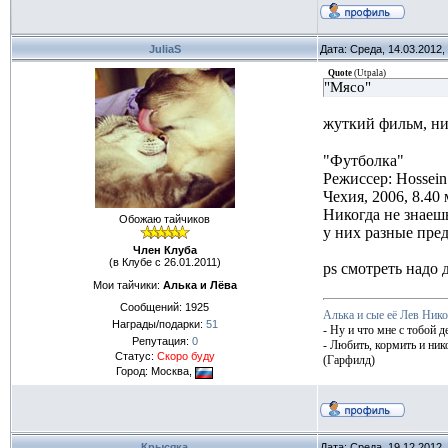
JuliaS
Дата: Среда, 14.03.2012
Quote
(
Utpala
)
"Мясо"
жуткий фильм, ни
"Футболка"
Режиссер: Hossein 
Чехия, 2006, 8.40
Никогда не знаешь
Обожаю тайчиков
у них разные пред
Член Клуба
(в Клубе с 26.01.2011)
ps смотреть надо 
Мои тайчики:
Алька и Лёва
Сообщений:
1925
Алька и сые её Лев Ник
Награды/подарки:
51
- Ну и что мне с тобой д
Репутация:
0
- Любить, кормить и ник
Статус:
Скоро буду
(Гарфилд)
Город: Москва,
Крысяка
Дата: Среда, 19.12.2012