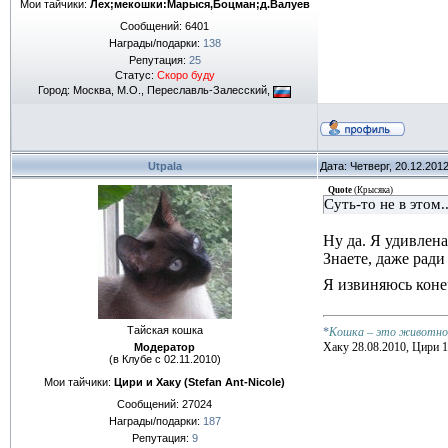
Мои тайчики:
Лех;мекошки:Марыся,Боцман;д.Валуев
Сообщений:
6401
Награды/подарки:
138
Репутация:
25
Статус:
Скоро буду
Город: Москва, М.О., Переславль-Залесский,
Utpala
Дата: Четверг, 20.12.201
Quote
(
Крысяка
)
Суть-то не в этом..
Ну да. Я удивлена
Знаете, даже ради
Я извиняюсь коне
Тайская кошка
*
Кошка – это животное,
Хаку 28.08.2010, Цири 1
Модератор
(в Клубе с 02.11.2010)
Мои тайчики:
Цири и Хаку (Stefan Ant-Nicole)
Сообщений:
27024
Награды/подарки:
187
Репутация:
9