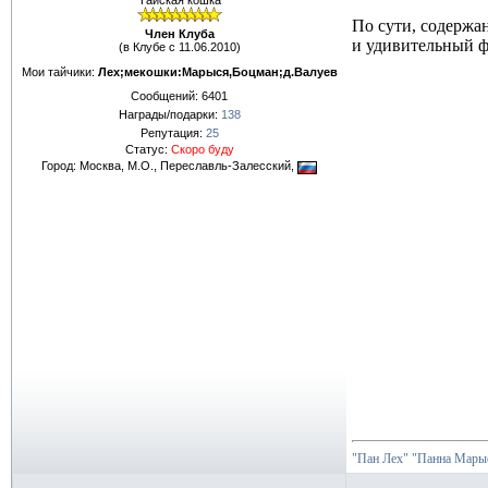
Тайская кошка
По сути, содержан
Член Клуба
и удивительный ф
(в Клубе с 11.06.2010)
Мои тайчики:
Лех;мекошки:Марыся,Боцман;д.Валуев
Сообщений:
6401
Награды/подарки:
138
Репутация:
25
Статус:
Скоро буду
Город: Москва, М.О., Переславль-Залесский,
"Пан Лех"
"Панна Марыс