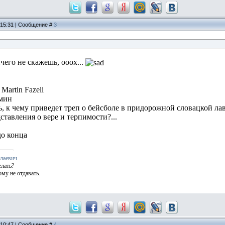
, 15:31 | Сообщение #
3
чего не скажешь, ооох...
Martin Fazeli
 мин
, к чему приведет треп о бейсболе в придорожной словацкой лав
ставления о вере и терпимости?...
до конца
олаевич
елать?
ому не отдавать.
, 10:47 | Сообщение #
4