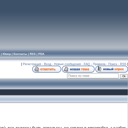
|
Юмор
|
Контакты
|
RSS
|
PDA
[
Регистрация
·
Вход
·
Новые сообщения
·
FAQ
·
Правила
·
Поиск
·
RSS
]
ов), все должны быть довольны, но сердце в мясорубке, а казбек