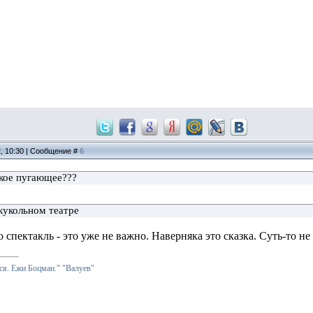
2, 10:30 | Сообщение #
6
акое пугающее???
кукольном театре
 спектакль - это уже не важно. Наверняка это сказка. Суть-то не 
я. Ежи Боцман."
"Валуев"