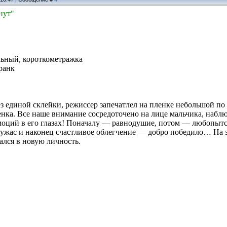
нут"
ьный, короткометражка
ранк
з единой склейки, режиссер запечатлел на пленке небольшой п
нка. Все наше внимание сосредоточено на лице мальчика, наб
моций в его глазах! Поначалу — равнодушие, потом — любопытств
, ужас и наконец счастливое облегчение — добро победило… На э
ался в новую личность.