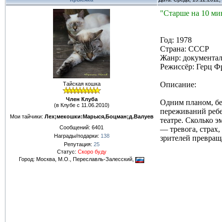
"Старше на 10 ми
Год: 1978
Страна: СССР
Жанр: документал
Режиссёр: Герц Ф
Описание:
Тайская кошка
Член Клуба
Одним планом, бе
(в Клубе с 11.06.2010)
переживаний ребе
Мои тайчики:
Лех;мекошки:Марыся,Боцман;д.Валуев
театре. Сколько э
Сообщений:
6401
— тревога, страх
Награды/подарки:
138
зрителей превращ
Репутация:
25
Статус:
Скоро буду
Город: Москва, М.О., Переславль-Залесский,