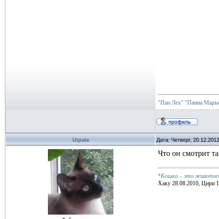
"Пан Лех"
"Панна Марыс
Utpala
Дата: Четверг, 20.12.201
Что он смотрит т
*
Кошка – это животное,
Хаку 28.08.2010, Цири 1