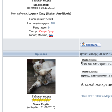
Тайская кошка
Модератор
(в Клубе с 02.11.2010)
Мои тайчики:
Цири и Хаку (Stefan Ant-Nicole)
Сообщений:
27024
Награды/подарки:
187
Репутация:
9
Статус:
Скоро буду
Город: Москва,
Крысяка
Дата: Четверг, 20.12.201
Quote
(
Utpala
)
Что он смотрит т
Quote
(
Крысяка
)
представлением в 
А какой конкретно
"Пан Лех"
"Панна Марыс
Тайская кошка
Член Клуба
(в Клубе с 11.06.2010)