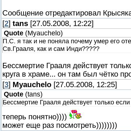
Сообщение отредактировал
Крысяк
[
2
]
tans
[27.05.2008, 12:22]
Quote
(
Myauchelo
)
П.С. я так и не поняла почему умер его о
Св.Грааля, как и сам Инди?????
Бессмертие Грааля действует только
круга в храме... он там был чётко пр
[
3
]
Myauchelo
[27.05.2008, 12:25]
Quote
(
tans
)
Бессмертие Грааля действует только если 
теперь понятно))))
может еще раз посмотреть))))))))