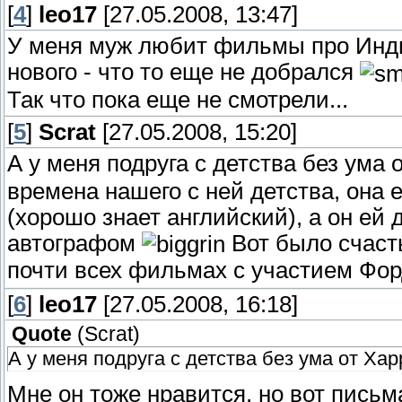
[
4
]
leo17
[27.05.2008, 13:47]
У меня муж любит фильмы про Индиа
нового - что то еще не добрался
Так что пока еще не смотрели...
[
5
]
Scrat
[27.05.2008, 15:20]
А у меня подруга с детства без ума
времена нашего с ней детства, она 
(хорошо знает английский), а он ей 
автографом
Вот было счас
почти всех фильмах с участием Фо
[
6
]
leo17
[27.05.2008, 16:18]
Quote
(
Scrat
)
А у меня подруга с детства без ума от Ха
Мне он тоже нравится, но вот письма