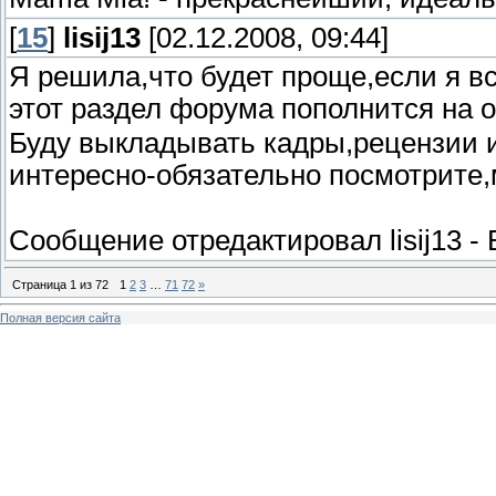
[
15
]
lisij13
[02.12.2008, 09:44]
Я решила,что будет проще,если я в
этот раздел форума пополнится на 
Буду выкладывать кадры,рецензии и
интересно-обязательно посмотрит
Сообщение отредактировал
lisij13
-
Страница
1
из
72
1
2
3
…
71
72
»
Полная версия сайта