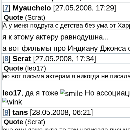
[
7
]
Myauchelo
[27.05.2008, 17:29]
Quote
(
Scrat
)
А у меня подруга с детства без ума от Ха
я к этому актеру равнодушна...
а вот фильмы про Индиану Джонса о
[
8
]
Scrat
[27.05.2008, 17:34]
Quote
(
leo17
)
но вот письма актерам я никогда не писала
leo17
, да я тоже
Но ассоциаци
[
9
]
tans
[28.05.2008, 06:21]
Quote
(
Scrat
)
она ему даже куда-то там написала письмо