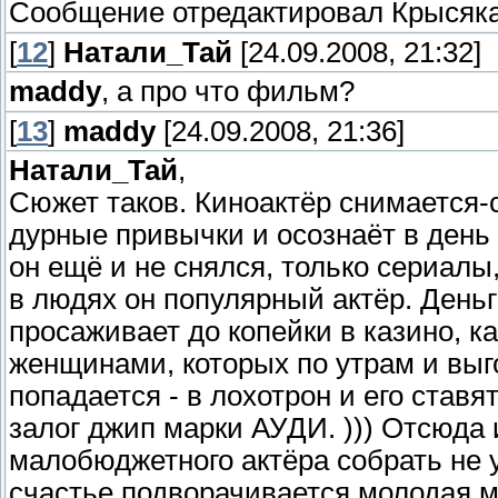
Сообщение отредактировал
Крысяк
[
12
]
Натали_Тай
[24.09.2008, 21:32]
maddy
, а про что фильм?
[
13
]
maddy
[24.09.2008, 21:36]
Натали_Тай
,
Сюжет таков. Киноактёр снимается-
дурные привычки и осознаёт в день 
он ещё и не снялся, только сериалы,
в людях он популярный актёр. Деньг
просаживает до копейки в казино, к
женщинами, которых по утрам и выг
попадается - в лохотрон и его ставя
залог джип марки АУДИ. ))) Отсюда 
малобюджетного актёра собрать не ук
счастье подворачивается молодая м