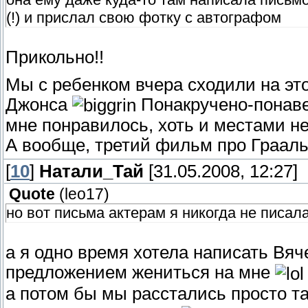
(!) и прислал свою фотку с автографом
Прикольно!!
Мы с ребенком вчера сходили на эт
Джонса
Понакручено-понаве
мне понравилось, хоть и местами не
А вообще, третий фильм про Граал
[
10
]
Натали_Тай
[31.05.2008, 12:27]
Quote
(
leo17
)
но вот письма актерам я никогда не писал
а я одно время хотела написать Вяч
предложением жениться на мне
а потом бы мы расстались просто т