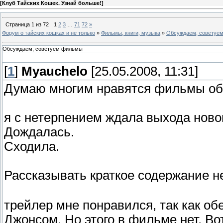
[
Клуб Тайских Кошек. Узнай больше!
]
Страница
1
из
72
1
2
3
…
71
72
»
Форум о тайских кошках и не только
»
Фильмы, книги, музыка
»
Обсуждаем, советуе
Обсуждаем, советуем фильмы
[
1
]
Myauchelo
[25.05.2008, 11:31]
Думаю многим нравятся фильмы о
я с нетерпением ждала выхода ново
Дождалась.
Сходила.
Рассказывать краткое содержание не
трейлер мне понравился, так как о
Джонсом. Но этого в фильме нет. Во