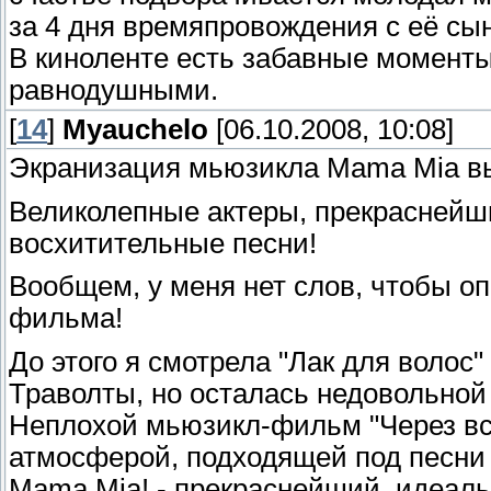
за 4 дня времяпровождения с её сын
В киноленте есть забавные моменты
равнодушными.
[
14
]
Myauchelo
[06.10.2008, 10:08]
Экранизация мьюзикла Mama Mia 
Великолепные актеры, прекраснейш
восхитительные песни!
Вообщем, у меня нет слов, чтобы оп
фильма!
До этого я смотрела "Лак для воло
Траволты, но осталась недовольно
Неплохой мьюзикл-фильм "Через вс
атмосферой, подходящей под песни 
Mama Mia! - прекраснейший, идеал