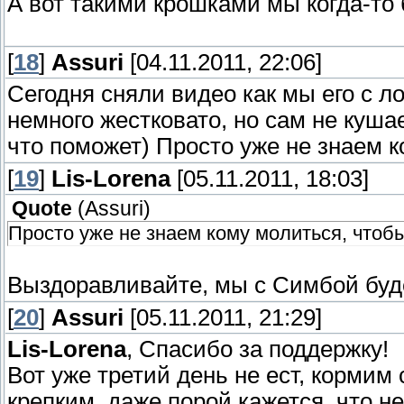
А вот такими крошками мы когда-то
[
18
]
Assuri
[04.11.2011, 22:06]
Сегодня сняли видео как мы его с л
немного жестковато, но сам не куша
что поможет) Просто уже не знаем к
[
19
]
Lis-Lorena
[05.11.2011, 18:03]
Quote
(
Assuri
)
Просто уже не знаем кому молиться, чтобы
Выздоравливайте, мы с Симбой буде
[
20
]
Assuri
[05.11.2011, 21:29]
Lis-Lorena
, Спасибо за поддержку!
Вот уже третий день не ест, кормим 
крепким, даже порой кажется, что не