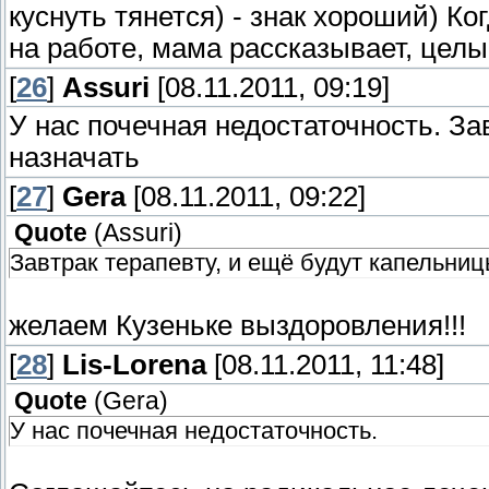
куснуть тянется) - знак хороший) Ко
на работе, мама рассказывает, целы
[
26
]
Assuri
[08.11.2011, 09:19]
У нас почечная недостаточность. За
назначать
[
27
]
Gera
[08.11.2011, 09:22]
Quote
(
Assuri
)
Завтрак терапевту, и ещё будут капельниц
желаем Кузеньке выздоровления!!!
[
28
]
Lis-Lorena
[08.11.2011, 11:48]
Quote
(
Gera
)
У нас почечная недостаточность.