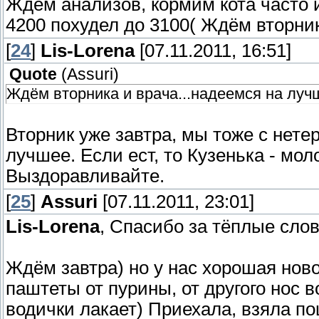
Ждём анализов, кормим кота часто и 
4200 похудел до 3100( Ждём вторник
[
24
]
Lis-Lorena
[07.11.2011, 16:51]
Quote
(
Assuri
)
Ждём вторника и врача...надеемся на луч
Вторник уже завтра, мы тоже с нете
лучшее. Если ест, то Кузенька - мо
Выздоравливайте.
[
25
]
Assuri
[07.11.2011, 23:01]
Lis-Lorena
, Спасибо за тёплые слов
Ждём завтра) но у нас хорошая ново
паштеты от пурины, от другого нос 
водички лакает) Приехала, взяла по