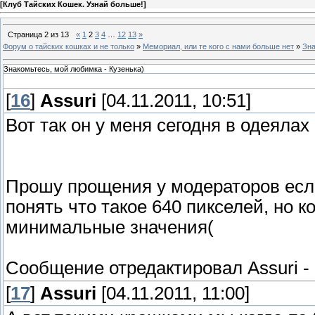
[
Клуб Тайских Кошек. Узнай больше!
]
Страница
2
из
13
«
1
2
3
4
…
12
13
»
Форум о тайских кошках и не только
»
Мемориал, или те кого с нами больше нет
»
Зна
Знакомьтесь, мой любимка - Кузенька)
[
16
]
Assuri
[04.11.2011, 10:51]
Вот так он у меня сегодня в одеялах
Прошу прощения у модераторов если
понять что такое 640 пикселей, но 
минимальные значения(
Сообщение отредактировал
Assuri
-
[
17
]
Assuri
[04.11.2011, 11:00]