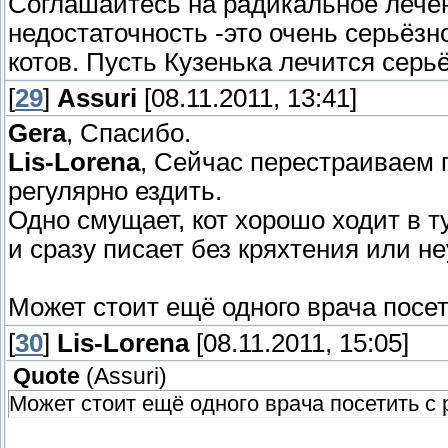
Соглашайтесь на радикальное лечен
недостаточность -это очень серьёз
котов. Пусть Кузенька лечится серьё
[
29
]
Assuri
[08.11.2011, 13:41]
Gera
, Спасибо.
Lis-Lorena
, Сейчас перестраиваем 
регулярно ездить.
Одно смущает, кот хорошо ходит в ту
и сразу писает без кряхтения или не
Может стоит ещё одного врача посе
[
30
]
Lis-Lorena
[08.11.2011, 15:05]
Quote
(
Assuri
)
Может стоит ещё одного врача посетить с