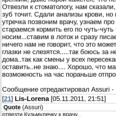
Отвезли к стоматологу, нам сказали,
зуб точит. Сдали анализы крови, но 
утречка позвоним врачу, узнаем про 
стараемся кормить его по чуть-чуть 
носим...ставим в лоток и сразу писае
ничего нам не говорит, что это може
глазки не слезятся.....так боюсь за 
дома..так как смены у всех пересека
оставить..не знаю.... Хорошо, что м
возможность на час пораньше отпрос
Сообщение отредактировал
Assuri
-
[
21
]
Lis-Lorena
[05.11.2011, 21:51]
Quote
(
Assuri
)
отвезти Кузьмулечку к врачу...