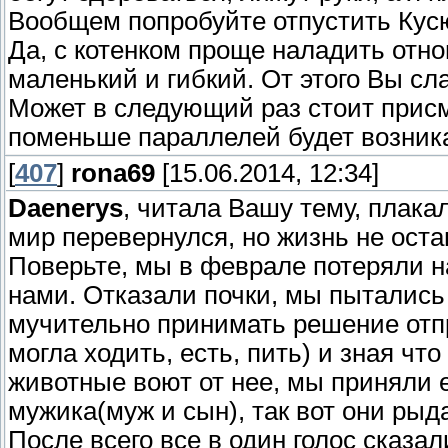
Вообщем попробуйте отпустить Кусю 
Да, с котенком проще наладить отно
маленький и гибкий. От этого Вы сла
Может в следующий раз стоит присмо
поменьше параллелей будет возника
[
407
]
rona69
[15.06.2014, 12:34]
Daenerys
, читала Вашу тему, плака
мир перевернулся, но жизнь не оста
Поверьте, мы в феврале потеряли н
нами. Отказали почки, мы пытались
мучительно принимать решение отпра
могла ходить, есть, пить) и зная чт
животные воют от нее, мы приняли 
мужика(муж и сын), так вот они рыда
После всего все в один голос сказали