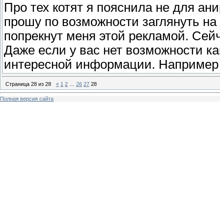
Про тех котят я пояснила не для ан
прошу по возможности заглянуть на
попрекнут меня этой рекламой. Сей
Даже если у вас нет возможности ка
интересной информации. Например к
Страница
28
из
28
«
1
2
…
26
27
28
Полная версия сайта