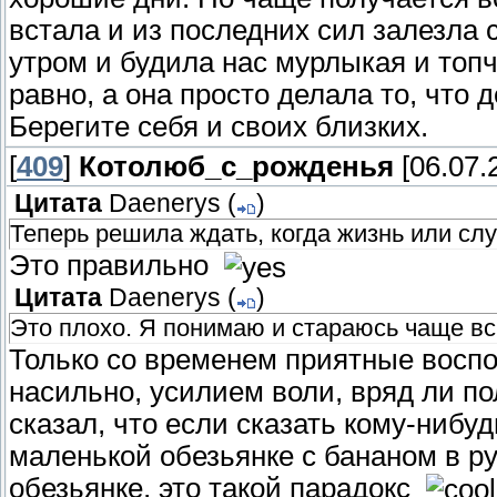
встала и из последних сил залезла 
утром и будила нас мурлыкая и топч
равно, а она просто делала то, что 
Берегите себя и своих близких.
[
409
]
Котолюб_с_рожденья
[06.07.
Цитата
Daenerys
(
)
Теперь решила ждать, когда жизнь или слу
Это правильно
Цитата
Daenerys
(
)
Это плохо. Я понимаю и стараюсь чаще в
Только со временем приятные восп
насильно, усилием воли, вряд ли по
сказал, что если сказать кому-нибуд
маленькой обезьянке с бананом в ру
обезьянке, это такой парадокс