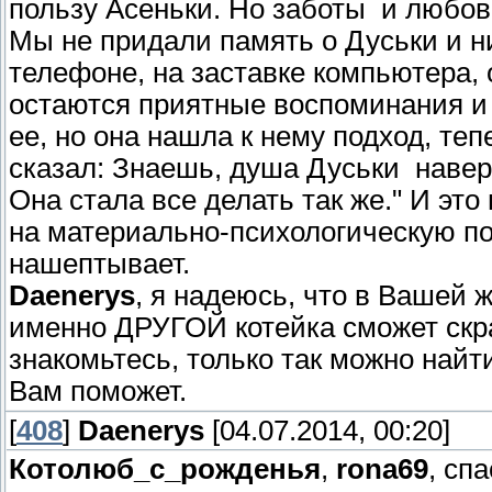
пользу Асеньки. Но заботы и любовь
Мы не придали память о Дуськи и ни
телефоне, на заставке компьютера, 
остаются приятные воспоминания и 
ее, но она нашла к нему подход, теп
сказал: Знаешь, душа Дуськи навер
Она стала все делать так же." И это
на материально-психологическую поч
нашептывает.
Daenerys
, я надеюсь, что в Вашей 
именно ДРУГОЙ котейка сможет скра
знакомьтесь, только так можно найт
Вам поможет.
[
408
]
Daenerys
[04.07.2014, 00:20]
Котолюб_с_рожденья
,
rona69
, сп