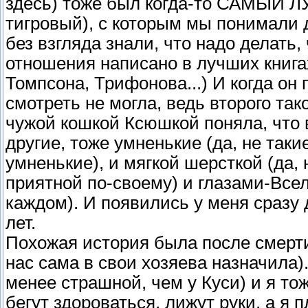
здесь) тоже был когда-то САМЫЙ
тигровый), с которым мы понимали д
без взгляда знали, что надо делать,
отношения написано в лучших книга
Томпсона, Трифонова...) И когда он 
смотреть не могла, ведь второго так
чужой кошкой Ксюшкой поняла, что в
другие, тоже умненькие (да, не таки
умненькие), и мягкой шерсткой (да, н
приятной по-своему) и глазами-Все
каждом). И появились у меня сразу 
лет.
Похожая история была после смерти 
нас сама в свои хозяева назначила).
менее страшной, чем у Куси) и я то
бегут здороваться, лижут руки, а я 