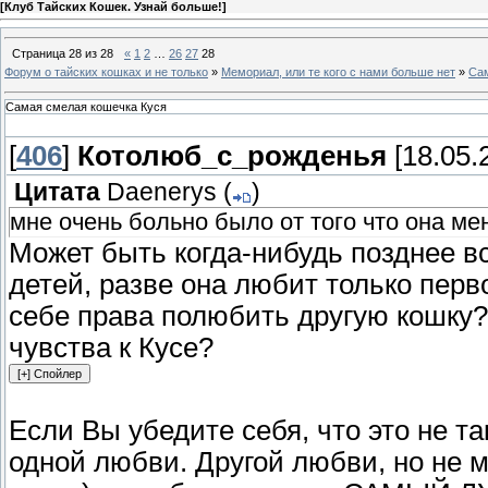
[
Клуб Тайских Кошек. Узнай больше!
]
Страница
28
из
28
«
1
2
…
26
27
28
Форум о тайских кошках и не только
»
Мемориал, или те кого с нами больше нет
»
Сам
Самая смелая кошечка Куся
[
406
]
Котолюб_с_рожденья
[18.05.
Цитата
Daenerys
(
)
мне очень больно было от того что она мен
Может быть когда-нибудь позднее вс
детей, разве она любит только перв
себе права полюбить другую кошку?
чувства к Кусе?
Если Вы убедите себя, что это не та
одной любви. Другой любви, но не ме