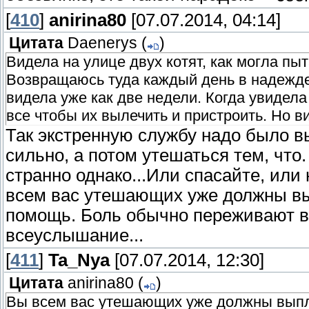
[
410
]
anirina80
[07.07.2014, 04:14]
Цитата
Daenerys
(
)
Видела на улице двух котят, как могла пыт
Возвращаюсь туда каждый день в надежде 
видела уже как две недели. Когда увидела
все чтобы их вылечить и пристроить. Но в
Так экстренную службу надо было в
сильно, а потом утешаться тем, что. 
странно однако...Или спасайте, или
всем вас утешающих уже должны вы
помощь. Боль обычно переживают в 
всеуслышание...
[
411
]
Ta_Nya
[07.07.2014, 12:30]
Цитата
anirina80
(
)
Вы всем вас утешающих уже должны выпл