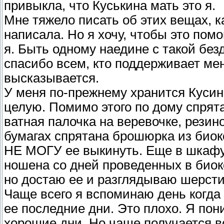
привыкла, что Куськина мать это я.
Мне тяжело писать об этих вещах, ка
написала. Но я хочу, чтобы это помог
я. Быть одному наедине с такой без
спасибо всем, кто поддерживает мен
высказывается.
У меня по-прежнему хранится Кусин
целую. Помимо этого по дому спрят
ватная палочка на веревочке, резин
бумагах спрятана брошюрка из биок
НЕ МОГУ ее выкинуть. Еще в шкафу 
ношена со дней проведенных в биоко
но достаю ее и разглядываю шерсти
Чаще всего я вспоминаю день когда 
ее последние дни. Это плохо. Я по
хорошие дни. Но чаще получается в