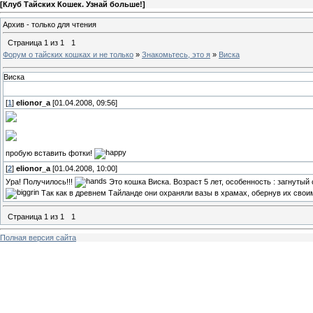
[
Клуб Тайских Кошек. Узнай больше!
]
Архив - только для чтения
Страница
1
из
1
1
Форум о тайских кошках и не только
»
Знакомьтесь, это я
»
Виска
Виска
[
1
]
elionor_a
[01.04.2008, 09:56]
пробую вставить фотки!
[
2
]
elionor_a
[01.04.2008, 10:00]
Ура! Получилось!!!
Это кошка Виска. Возраст 5 лет, особенность : загнутый 
Так как в древнем Тайланде они охраняли вазы в храмах, обернув их свои
Страница
1
из
1
1
Полная версия сайта