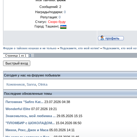
Сообщений:
2
Награды/подарки:
0
Репутация:
0
Статус:
Скоро буду
Город: Ташкент,
Форум о тайских кошках и не только
»
Подскажите, кто мой котик!
»
Подскажите, кто мой ко
1
Страница
1
из
1
Сегодня у нас на форуме побывали
Кожевников
,
Sanna
,
Olinka
Последние обновленные темы
Питомник "Safiro Kat...
23.07.2026 04:38
Wonderful Elite
07.07.2026 19:21
Знакомьтесь, мой любимка ...
29.05.2026 15:15
"ПЛОМБИР с ШОКОЛАДОМ...
15.04.2026 06:50
Микки, Рекс, Джек и Маса
05.03.2026 14:11
Но если вы котенок,и Вас ...
03.03.2026 11:46