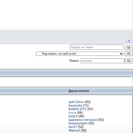
Поиск:
Доска почета
gali-23rus
(82)
basenda
(71)
BABULETZ
(67)
t-n-v
(66)
lisij13
(66)
Царевна-лягушка
(62)
beautynight
(55)
leo17
(52)
Marisol
(50)