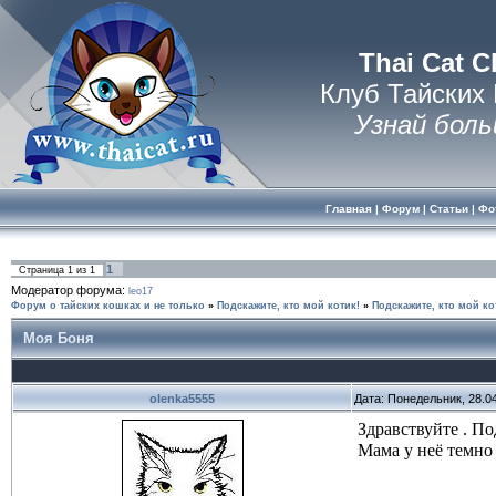
Thai Cat C
Клуб Тайских
Узнай боль
Главная
|
Форум
|
Статьи
|
Фо
1
Страница
1
из
1
Модератор форума:
leo17
Форум о тайских кошках и не только
»
Подскажите, кто мой котик!
»
Подскажите, кто мой ко
Моя Боня
olenka5555
Дата: Понедельник, 28.0
Здравствуйте . П
Мама у неё темно 