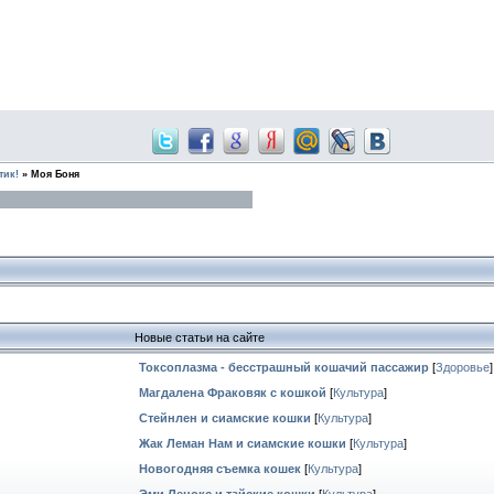
тик!
»
Моя Боня
Новые статьи на сайте
Токсоплазма - бесстрашный кошачий пассажир
[
Здоровье
]
Магдалена Фраковяк с кошкой
[
Культура
]
Стейнлен и сиамские кошки
[
Культура
]
Жак Леман Нам и сиамские кошки
[
Культура
]
Новогодняя съемка кошек
[
Культура
]
Эми Ленокс и тайские кошки
[
Культура
]