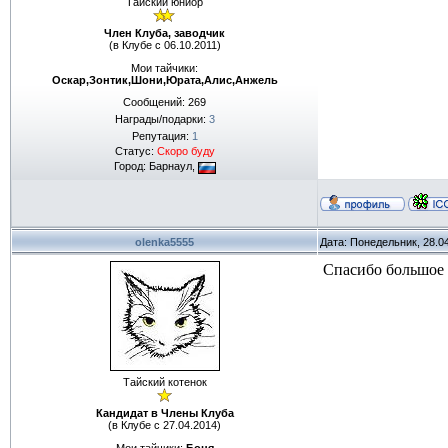
Тайский юниор
Член Клуба, заводчик
(в Клубе с 06.10.2011)
Мои тайчики:
Оскар,Зонтик,Шони,Юрата,Алис,Анжель
Сообщений:
269
Награды/подарки:
3
Репутация:
1
Статус:
Скоро буду
Город: Барнаул,
olenka5555
Дата: Понедельник, 28.0
Спасибо большое 
Тайский котенок
Кандидат в Члены Клуба
(в Клубе с 27.04.2014)
Мои тайчики:
Боня