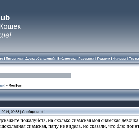
lub
 Кошек
ше!
то
|
Питомники
|
Доска объявлений
|
Библиотека
|
Рассылка
|
Подарки
|
Фильмы
|
Тесты
тик!
»
Моя Боня
4.2014, 09:53 | Сообщение #
1
одскажите пожалуйста, на сколько сиамская моя сиамская девочк
шоколадная сиамская, папу не видела, но сказали, что блю поинт