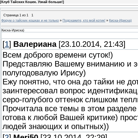
[
Клуб Тайских Кошек. Узнай больше!
]
Страница
1
из
1
1
Форум о тайских кошках и не только
»
Подскажите, кто мой котик!
»
Киска-Ириска)
Киска-Ириска)
[
1
]
Валериана
[23.10.2014, 21:43]
Всем доброго времени суток!)
Представляю Вашему вниманию и з
полугодовалую Ирису)
Ежу понятно, что она до тайки не д
заинтересовал вопрос идентификаци
серо-голубого оттенок слишком тепл
Прочитала все темы в этом разделе 
готова к любой Вашей критике) прос
людей знающих и опытных))
[
2
]
Meri50
[23.10.2014, 22:29]