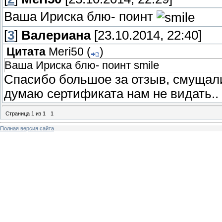
Ваша Ириска блю- поинт
[
3
]
Валериана
[23.10.2014, 22:40]
Цитата
Meri50
(
)
Ваша Ириска блю- поинт smile
Спасибо большое за отзыв, смущали
думаю сертификата нам не видать..
Страница
1
из
1
1
Полная версия сайта