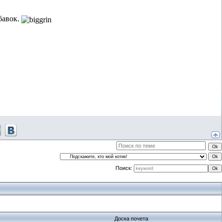
бавок.
Поиск:
Доска почета