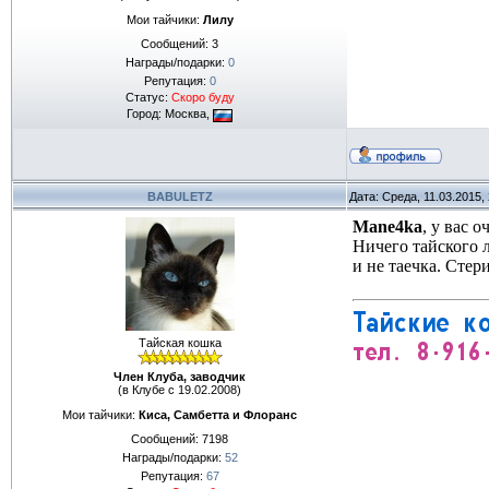
Мои тайчики:
Лилу
Сообщений:
3
Награды/подарки:
0
Репутация:
0
Статус:
Скоро буду
Город: Москва,
BABULETZ
Дата: Среда, 11.03.2015,
Mane4ka
, у вас 
Ничего тайского л
и не таечка. Сте
Тайская кошка
Член Клуба, заводчик
(в Клубе с 19.02.2008)
Мои тайчики:
Киса, Самбетта и Флоранс
Сообщений:
7198
Награды/подарки:
52
Репутация:
67