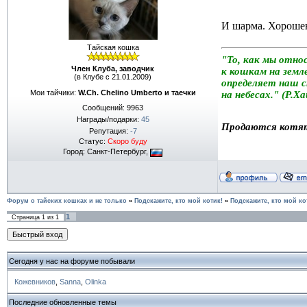
И шарма. Хорошен
Тайская кошка
"То, как мы отно
Член Клуба, заводчик
к кошкам на земле
(в Клубе с 21.01.2009)
определяет наш 
Мои тайчики:
W.Ch. Chelino Umberto и таечки
на небесах." (Р.Х
Сообщений:
9963
Награды/подарки:
45
Продаются котя
Репутация:
-7
Статус:
Скоро буду
Город: Санкт-Петербург,
Форум о тайских кошках и не только
»
Подскажите, кто мой котик!
»
Подскажите, кто мой ко
1
Страница
1
из
1
Сегодня у нас на форуме побывали
Кожевников
,
Sanna
,
Olinka
Последние обновленные темы