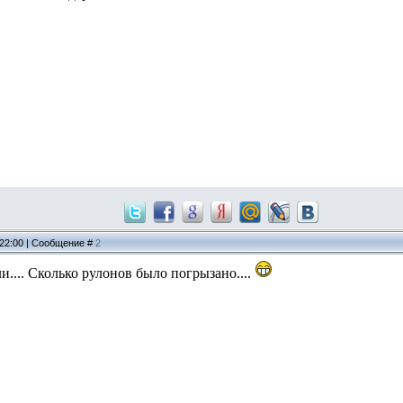
 22:00 | Сообщение #
2
и.... Сколько рулонов было погрызано....