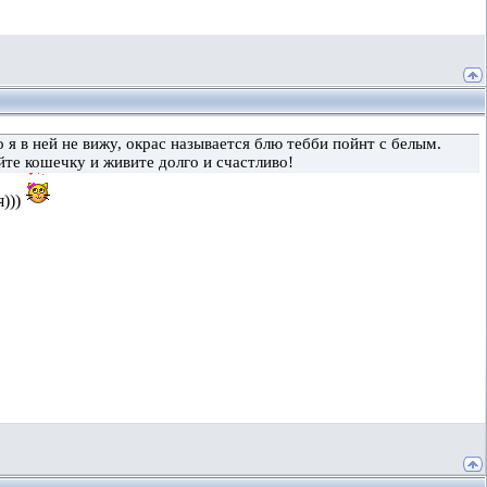
я в ней не вижу, окрас называется блю тебби пойнт с белым.
йте кошечку и живите долго и счастливо!
я)))