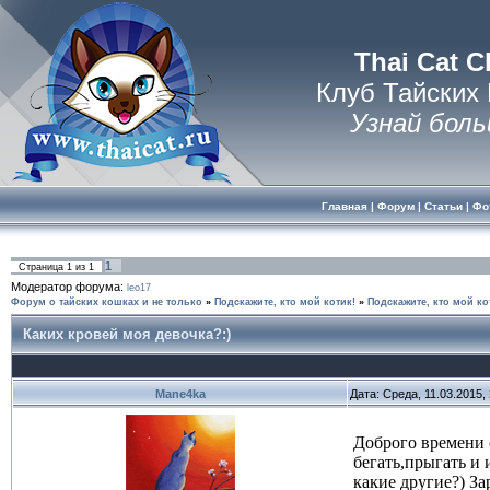
Thai Cat C
Клуб Тайских
Узнай боль
Главная
|
Форум
|
Статьи
|
Фо
1
Страница
1
из
1
Модератор форума:
leo17
Форум о тайских кошках и не только
»
Подскажите, кто мой котик!
»
Подскажите, кто мой ко
Каких кровей моя девочка?:)
Mane4ka
Дата: Среда, 11.03.2015,
Доброго времени 
бегать,прыгать и 
какие другие?) З