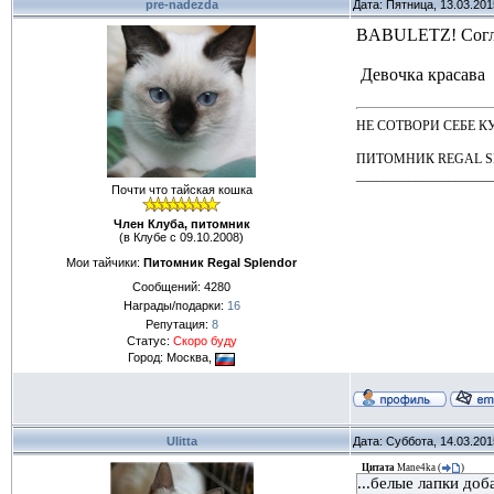
pre-nadezda
Дата: Пятница, 13.03.20
BABULETZ! Согла
Девочка красава
НЕ СОТВОРИ СЕБЕ КУМИР
ПИТОМНИК REGAL 
____________________
Почти что тайская кошка
Член Клуба, питомник
(в Клубе с 09.10.2008)
Мои тайчики:
Питомник Regal Splendor
Сообщений:
4280
Награды/подарки:
16
Репутация:
8
Статус:
Скоро буду
Город: Москва,
Ulitta
Дата: Суббота, 14.03.20
Цитата
Mane4ka
(
)
...белые лапки до