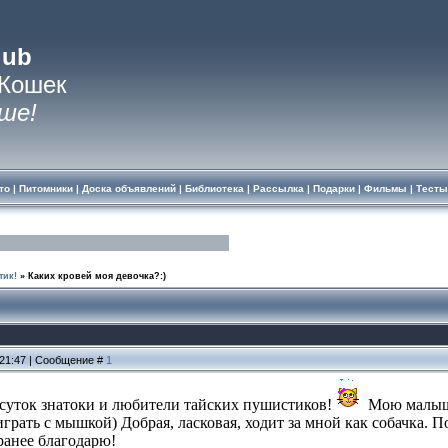
lub
 Кошек
ше!
то
|
Питомники
|
Доска объявлений
|
Библиотека
|
Рассылка
|
Подарки
|
Фильмы
|
Тесты
тик!
»
Каких кровей моя девочка?:)
 21:47 | Сообщение #
1
суток знатоки и любители тайских пушистиков!
Мою малышку
играть с мышкой) Добрая, ласковая, ходит за мной как собачка. 
аранее благодарю!