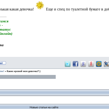
ькая какая девочка!
Еще и
спец
по туалетной бумаге в до
симся
 -
статус
айнлайн)
та
тик!
»
Каких кровей моя девочка?:)
Новые статьи на сайте