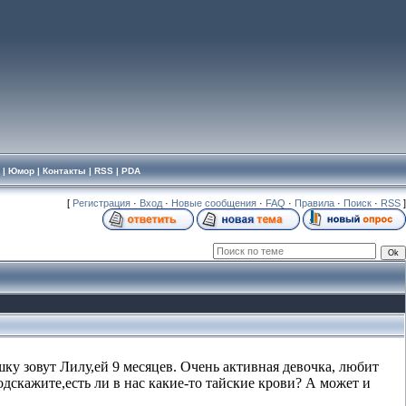
|
Юмор
|
Контакты
|
RSS
|
PDA
[
Регистрация
·
Вход
·
Новые сообщения
·
FAQ
·
Правила
·
Поиск
·
RSS
]
 зовут Лилу,ей 9 месяцев. Очень активная девочка, любит
Подскажите,есть ли в нас какие-то тайские крови? А может и