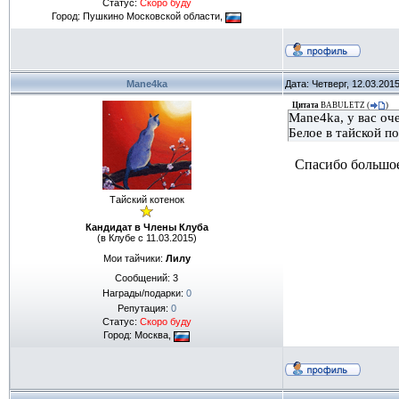
Статус:
Скоро буду
Город: Пушкино Московской области,
Mane4ka
Дата: Четверг, 12.03.201
Цитата
BABULETZ
(
)
Mane4ka, у вас оч
Белое в тайской п
Спасибо большое 
Тайский котенок
Кандидат в Члены Клуба
(в Клубе с 11.03.2015)
Мои тайчики:
Лилу
Сообщений:
3
Награды/подарки:
0
Репутация:
0
Статус:
Скоро буду
Город: Москва,