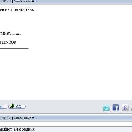
15, 01:57 | Сообщение #
5
сна полностью.
А,,,,,,,,,,,,
SPLENDOR
_________________
15, 01:33 | Сообщение #
6
бавляют ей обаяния