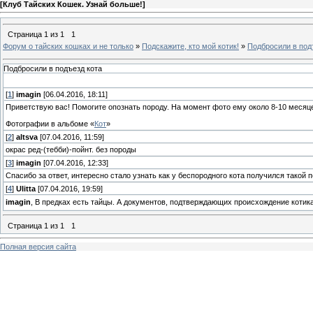
[
Клуб Тайских Кошек. Узнай больше!
]
Страница
1
из
1
1
Форум о тайских кошках и не только
»
Подскажите, кто мой котик!
»
Подбросили в под
Подбросили в подъезд кота
[
1
]
imagin
[06.04.2016, 18:11]
Приветствую вас! Помогите опознать породу. На момент фото ему около 8-10 месяц
Фотографии в альбоме «
Кот
»
[
2
]
altsva
[07.04.2016, 11:59]
окрас ред-(тебби)-пойнт. без породы
[
3
]
imagin
[07.04.2016, 12:33]
Спасибо за ответ, интересно стало узнать как у беспородного кота получился такой 
[
4
]
Ulitta
[07.04.2016, 19:59]
imagin
, В предках есть тайцы. А документов, подтверждающих происхождение котика
Страница
1
из
1
1
Полная версия сайта