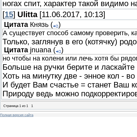
ногах спит, характер такой видимо 
[
15
]
Ulitta
[11.06.2017, 10:13]
Цитата
Князь
(
)
А существует способ самому проверить, к
Только, заглянув в его (котячку) ро
Цитата
jnuana
(
)
но чтобы на колени или лечь хотя бы рядом
Больше на ручки берите и ласкайте 
Хоть на минутку две - энное кол - во
И будет Вам счастье = станет Ваш к
Природу ведь можно подкорректир
Страница
1
из
1
1
Полная версия сайта