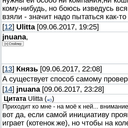
кому-нибудь, но боюсь изведусь вся
взяли - значит надо пытаться как-т
[
12
]
Ulitta
[09.06.2017, 19:25]
jnuana
,
[
13
]
Князь
[09.06.2017, 22:08]
А существует способ самому провери
[
14
]
jnuana
[09.06.2017, 23:28]
Цитата
Ulitta
(
)
Приходит ко мне - на моё к ней... внимани
вот да, если самой инициативу прояв
играет (котенок же), но чтобы на ко