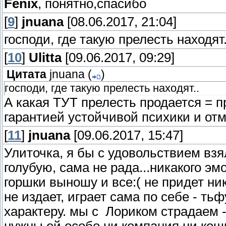
Fenix
, понятно,спасибо
[
9
]
jnuana
[08.06.2017, 21:04]
господи, где такую прелесть находят
[
10
]
Ulitta
[09.06.2017, 09:29]
Цитата
jnuana
(
)
господи, где такую прелесть находят..
А какая ТУТ прелесть продается = п
гарантией устойчивой психики и отм
[
11
]
jnuana
[09.06.2017, 15:47]
Улиточка, я бы с удовольствием взя
голубую, сама не рада...никакого эм
горшки выношу и все:( не придет ник
не издает, играет сама по себе - ть
характеру. мы с Лориком страдаем -
нужны ей особо ни компания,ни кош