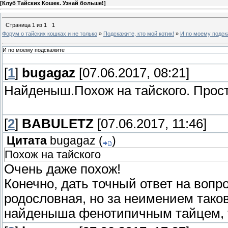
[
Клуб Тайских Кошек. Узнай больше!
]
Страница
1
из
1
1
Форум о тайских кошках и не только
»
Подскажите, кто мой котик!
»
И по моему подск
И по моему подскажите
[
1
]
bugagaz
[07.06.2017, 08:21]
Найденыш.Похож на тайского. Прост
[
2
]
BABULETZ
[07.06.2017, 11:46]
Цитата
bugagaz
(
)
Похож на тайского
Очень даже похож!
Конечно, дать точный ответ на вопр
родословная, но за неимением тако
найденыша фенотипичным тайцем, т