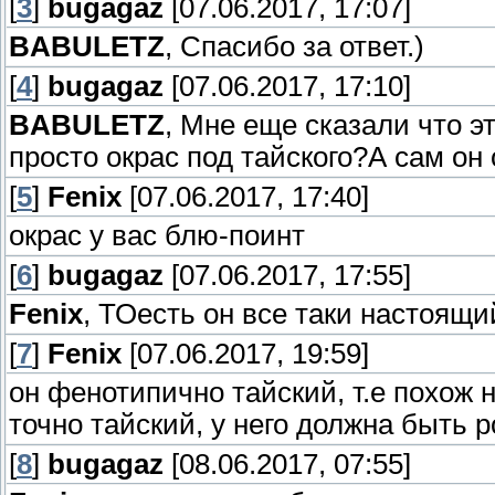
[
3
]
bugagaz
[07.06.2017, 17:07]
BABULETZ
, Спасибо за ответ.)
[
4
]
bugagaz
[07.06.2017, 17:10]
BABULETZ
, Мне еще сказали что эт
просто окрас под тайского?А сам он
[
5
]
Fenix
[07.06.2017, 17:40]
окрас у вас блю-поинт
[
6
]
bugagaz
[07.06.2017, 17:55]
Fenix
, ТОесть он все таки настоящи
[
7
]
Fenix
[07.06.2017, 19:59]
он фенотипично тайский, т.е похож н
точно тайский, у него должна быть р
[
8
]
bugagaz
[08.06.2017, 07:55]