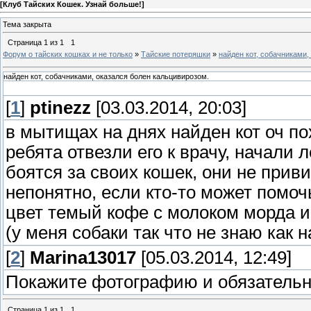
[
Клуб Тайских Кошек. Узнай больше!
]
Тема закрыта
Страница
1
из
1
1
Форум о тайских кошках и не только
»
Тайские потеряшки
»
найден кот, собачниками,
найден кот, собачниками, оказался болен кальцивирозом.
[
1
]
ptinezz
[03.03.2014, 20:03]
в мытищах на днях найден кот оч п
ребята отвезли его к врачу, начали 
боятся за своих кошек, они не прив
непонятно, если кто-то может помоч
цвет темый кофе с молоком морда и
(у меня собаки так что не знаю как 
[
2
]
Marina13017
[05.03.2014, 12:49]
Покажите фотографию и обязательн
Страница
1
из
1
1