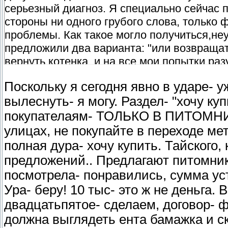
серьезный диагноз. Я специально сейчас 
стороны ни одного грубого слова, только ф
проблемы. Как такое могло получиться,неу
предложили два варианта: "или возвращат
вернуть котенка. и на все мои попытки ра
не писать НИКОГДА. у меня есть переписка
Поскольку я сегодня явно в ударе- 
которой понос и она плачет. И каждый раз
вылеснуть- я могу. Раздел- "хочу ку
становятся на столько гнилыми,что зарабо
чьей жизнью. А мы еще о перекупщиках го
покупателаям- ТОЛЬКО В ПИТОМНИК
претензий,если бы я взяла котенка на ули
улицах, не покупайте в переходе ме
была куплена за 300р у мужичка с рук. Мо
полная дура- хочу купить. Тайского,
маленького в доме мы искали животное из
предложений.. Предлагают питомник
Кстати, мне не говорили,что котенок не пр
посмотрела- понравились, сумма ус
глистогонки,мне Люба сказала проглистого
Ура- беру! 10 тыс- это ж не деньга.
вывод,что не глистогонили,а вот в перепис
двадцатьпятое- сделаем, договор- фи
мес.
должна выглядеть ента бамажка и ск