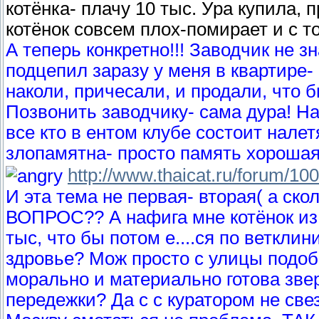
котёнка- плачу 10 тыс. Ура купила, 
котёнок совсем плох-помирает и с то
А теперь конкретно!!! Заводчик не з
подцепил заразу у меня в квартире-
наколи, причесали, и продали, что 
Позвонить заводчику- сама дура! На
все кто в ентом клубе состоит нал
злопамятна- просто память хорошая
http://www.thaicat.ru/forum/10
И эта тема не первая- вторая( а ско
ВОПРОС?? А нафига мне котёнок из 
тыс, что бы потом е....ся по веткли
здровье? Мож просто с улицы подобр
морально и материально готова зве
передежки? Да с с куратором не све