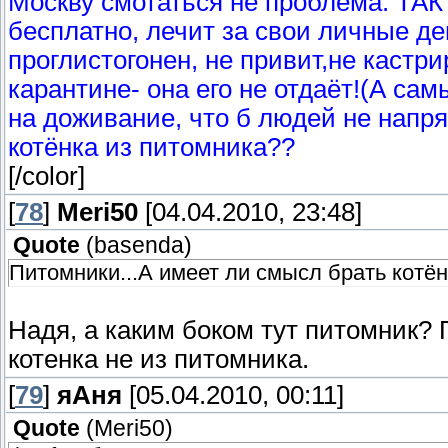
Москву смотаться не проблема. ТАК 
бесплатно, лечит за свои личные де
проглистогонен, не привит,не кастр
карантине- она его не отдаёт!(А са
на доживание, что б людей не напря
котёнка из питомника??
[/color]
[
78
]
Meri50
[04.04.2010, 23:48]
Quote
(
basenda
)
Питомники...А имеет ли смысл брать котё
Надя, а каким боком тут питомник?
котенка не из питомника.
[
79
]
яАня
[05.04.2010, 00:11]
Quote
(
Meri50
)