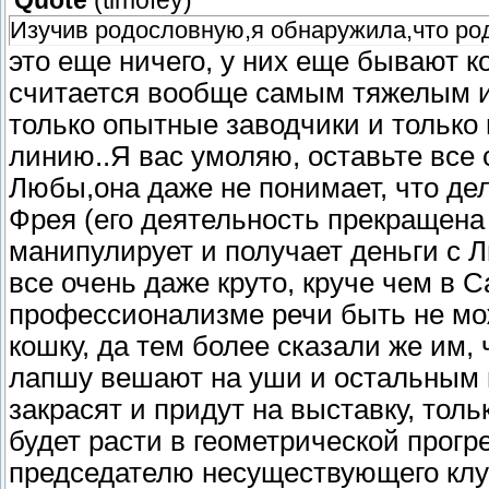
Quote
(
timofey
)
Изучив родословную,я обнаружила,что ро
это еще ничего, у них еще бывают ко
считается вообще самым тяжелым ин
только опытные заводчики и только
линию..Я вас умоляю, оставьте все
Любы,она даже не понимает, что де
Фрея (его деятельность прекращена 
манипулирует и получает деньги с Л
все очень даже круто, круче чем в С
профессионализме речи быть не мож
кошку, да тем более сказали же им, 
лапшу вешают на уши и остальным п
закрасят и придут на выставку, тол
будет расти в геометрической прогр
председателю несуществующего клуба