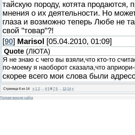
тайскую породу, котята продаются, п
мнения о их деятельности. Но может
глаза и возможно теперь Любе не та
свой "товар"?!
[
90
]
Marisol
[05.04.2010, 01:09]
Quote
(
ЛЮТА
)
Я не знаю с чего вы взяли,что кто-то счит
по-моему я наоборот сказала,что априор
скорее всего мои слова были адрес
Страница
6
из
14
«
1
2
…
4
5
6
7
8
…
13
14
»
Полная версия сайта