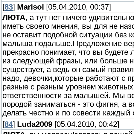
[
83
]
Marisol
[05.04.2010, 00:37]
ЛЮТА
, а тут нет ничего удивительн
иметь своего мнения, вы для не на
не оставит подобной ситуации без к
малыша подальше.Предложение верну
прекрасно понимает, что вы будете 
из следующей фразы, или больше не
существует, а ведь он самый прави
надо, девочки,которые работают с п
разные с разным уровнем животных
ответственности за малышей. Мы вс
породой заниматься - это фигня, а 
делать честно и по совести каждый 
[
84
]
Luda2009
[05.04.2010, 00:42]