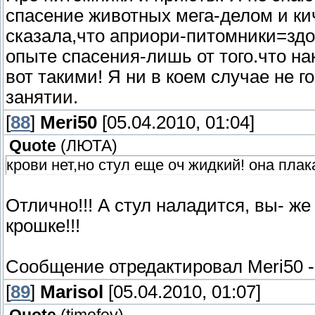
спасение животных мега-делом и ки
сказала,что априори-питомники=здо
опыте спасения-лишь от того.что на
вот такими! Я ни в коем случае не 
занятии.
[
88
]
Meri50
[05.04.2010, 01:04]
Quote
(
ЛЮТА
)
крови нет,но стул еще оч жидкий! она пла
Отлично!!! А стул наладится, вы- ж
крошке!!!
Сообщение отредактировал
Meri50
[
89
]
Marisol
[05.04.2010, 01:07]