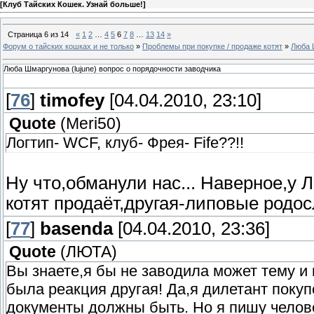
[
Клуб Тайских Кошек. Узнай больше!
]
Страница
6
из
14
«
1
2
…
4
5
6
7
8
…
13
14
»
Форум о тайских кошках и не только
»
Проблемы при покупке / продаже котят
»
Люба 
Люба Шмаргунова (lujune) вопрос о порядочности заводчика
[
76
]
timofey
[04.04.2010, 23:10]
Quote
(
Meri50
)
Логтип- WCF, клуб- Фрея- Fifе??!!
Ну что,обманули нас... Наверное,у
котят продаёт,другая-липовые родо
[
77
]
basenda
[04.04.2010, 23:36]
Quote
(
ЛЮТА
)
Вы знаете,я бы не заводила может тему и 
была реакция другая! Да,я дилетант покуп
документы должны быть. Но я пишу человек