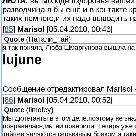
ЛЮТА
, вы молодец!здоровья вашей
разводчица,я бы ещё и в контакте
таких немного,и их надо выводить н
[
85
]
Marisol
[05.04.2010, 00:46]
Quote
(
Натали_Тай
)
я так поняла, Люба Шмаргунова вышла на в
lujune
Сообщение отредактировал
Marisol
[
86
]
Marisol
[05.04.2010, 00:52]
Quote
(
timofey
)
Мы дилетанты в этом деле,поэтому не зна
понравилась,мы ей поверили. Теперь уже,
тайцев являются серьёзным браком и так