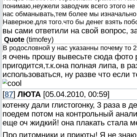
понимаю,неужели заводчик всего этого не 
нас обманывать,тем более мы изначально
Наверное.для того.что бы денег взять по
вы сами ответили на свой вопрос, з
Quote
(
timofey
)
В родословной у нас указанны почему то 
я очень прошу вывесьте сюда фото 
пригодится,т.к.она полная липа, в 
использоваться, ну разве что если т
[
87
]
ЛЮТА
[05.04.2010, 00:59]
котенку дали глистогонку, 3 раза в 
поедем потом на контрольный анализ
еще оч жидкий! она плакать стала м
Про питомники и приюты! Я не знаю 