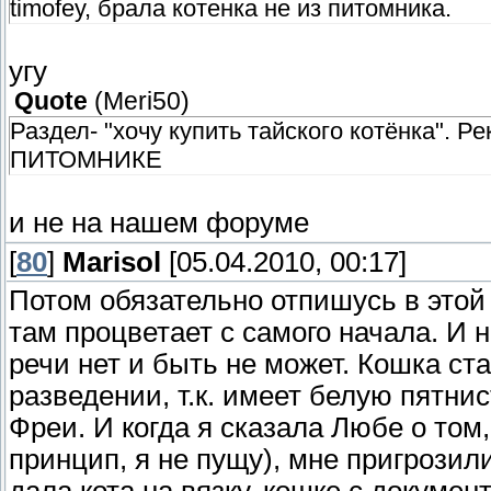
timofey, брала котенка не из питомника.
угу
Quote
(
Meri50
)
Раздел- "хочу купить тайского котёнка".
ПИТОМНИКЕ
и не на нашем форуме
[
80
]
Marisol
[05.04.2010, 00:17]
Потом обязательно отпишусь в этой
там процветает с самого начала. И 
речи нет и быть не может. Кошка ст
разведении, т.к. имеет белую пятнис
Фреи. И когда я сказала Любе о том,
принцип, я не пущу), мне пригрозили
дала кота на вязку, кошке с докумен