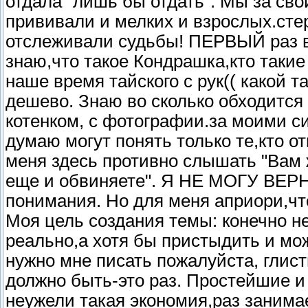
отдала "лишь бы отдать". Мы за сво
прививали и мелких и взрослых.сте
отслеживали судьбы! ПЕРВЫЙ раз в
знаю,что такое Кондрашка,кто такие
наше время тайского с рук(( какой т
дешево. Знаю во сколько обходится
котенком, с фотографии.за моими с
думаю могут понять только те,кто от
меня здесь противно слышать "Вам 
еще и обвиняете". Я НЕ МОГУ ВЕРН
понимания. Но для меня априори,чт
Моя цель создания темы: конечно не
реально,а хотя бы пристыдить и мож
нужно мне писать пожалуйста, глист
должно быть-это раз. Простейшие и
неужели такая экономия,раз заним