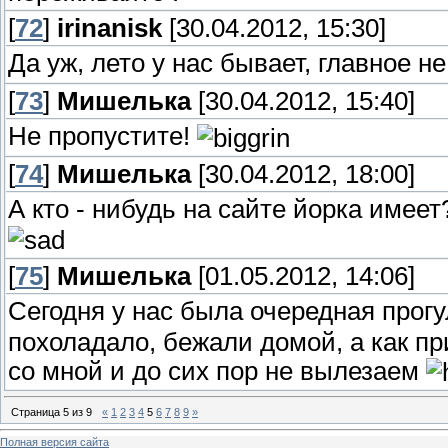
[
72
]
irinanisk
[30.04.2012, 15:30]
Да уж, лето у нас бывает, главное н
[
73
]
Мишелька
[30.04.2012, 15:40]
Не пропустите!
[
74
]
Мишелька
[30.04.2012, 18:00]
А кто - нибудь на сайте йорка имее
[
75
]
Мишелька
[01.05.2012, 14:06]
Сегодня у нас была очередная прог
похоладало, бежали домой, а как пр
со мной и до сих пор не вылезаем
Страница
5
из
9
«
1
2
3
4
5
6
7
8
9
»
Полная версия сайта