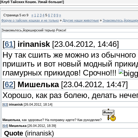
[
Клуб Тайских Кошек. Узнай больше!
]
Страница
5
из
9
«
1
2
3
4
5
6
7
8
9
»
Форум о тайских кошках и не только
»
Другие наши животные
»
Знакомьтесь,йоркширс
Знакомьтесь,йоркширский терьер Рокси!
[
61
]
irinanisk
[23.04.2012, 14:46]
Ну так сшить же можно из обычного 
пришить и вот новый модный прикид
гламурных прикидов! Срочно!!!
[
62
]
Мишелька
[23.04.2012, 14:47]
Хорошо, как раз болею, делать нече
[
63
]
irinanisk
[26.04.2012, 18:14]
Мишелька
, как здоровье? На поправку идете? Как рукоделие?
[
64
]
Мишелька
[26.04.2012, 18:39]
Quote
(
irinanisk
)