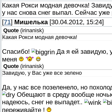
Какая Рокси модная девочка! Завидую
у нас снова снег выпал. Сейчас уже
[
71
]
Мишелька
[30.04.2012, 15:24]
Quote
(
irinanisk
)
Какая Рокси модная девочка!
Спасибо!
Да я ей завидую, 
меня
Quote
(
irinanisk
)
Завидую, у Вас уже все зелено
Да, у нас все позеленело, но похоло
Обещают в среду вообще ночью 
надеюсь, снег не выпадет..
переживайте !