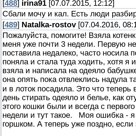
[
488
]
irina91
[07.07.2015, 12:12]
Сбали мочу и кал. Есть люди разби
[
489
]
Natalka-rostov
[07.04.2016, 08:
Пожалуйста, помогите! Взяла котенк
меня уже почти 3 недели. Первую не
поставила недалеко, часто носила п
поняла и стала туда ходить, хотя я
взяла и написала на одеяло бабушке
она опять пока отвлеклись надула т
и в лоток посадила. Это что теперь
день стирать одеяло и белье, как о
этого кошки были и всегда с первого 
недели и тут такое. Моя ошибка - я
горшком. А теперь уже поздно, если