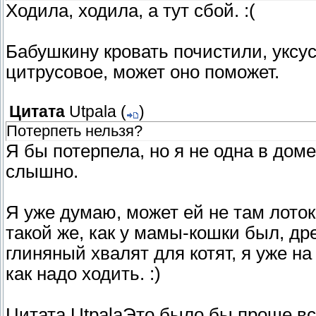
Ходила, ходила, а тут сбой. :(
Бабушкину кровать почистили, уксу
цитрусовое, может оно поможет.
Цитата
Utpala
(
)
Потерпеть нельзя?
Я бы потерпела, но я не одна в дом
слышно.
Я уже думаю, может ей не там лоток
такой же, как у мамы-кошки был, др
глиняный хвалят для котят, я уже н
как надо ходить. :)
Цитата UtpalaЭто было бы проще все