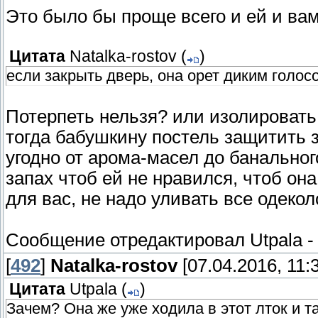
Это было бы проще всего и ей и вам
Цитата
Natalka-rostov
(
)
если закрыть дверь, она орет диким голос
Потерпеть нельзя? или изолировать
тогда бабушкину постель защитить 
угодно от арома-масел до банальног
запах чтоб ей не нравился, чтоб она
для вас, не надо уливать все одекол
Сообщение отредактировал
Utpala
[
492
]
Natalka-rostov
[07.04.2016, 11:
Цитата
Utpala
(
)
Зачем? Она же уже ходила в этот лток и т