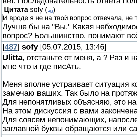
вет. Последовательность ответа по
Цитата
sofy
(
)
И вроде я не на твой вопрос отвечала, не 
Лучше бы на "Вы." Какая небходим
вопрос? Большинство, понимают всё
[
487
]
sofy
[05.07.2015, 13:46]
Ulitta
, отстаньте от меня, а ? Раз и
мне что и где писАть.
Меня вполне устраивает ситуация к
замечаю
в
аших. Так было на протяж
Для непонятливых объясняю, это н
На этом дискуссия с
в
ами закончена
Для совсем непонимающих, напосле
заглавной буквы обращаются или с