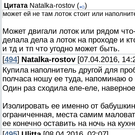
Цитата
Natalka-rostov
(
)
может ей не там лоток стоит или наполнит
Может двигали лоток или рядом что
делала дела а лоток на проходе и кт
и тд и тп что угодно может быть.
[
494
]
Natalka-rostov
[07.04.2016, 14:
Купила наполнитель другой для про
полчаса ношу ее туда, напоминаю о
Один раз сходила еле-еле, наверное
Изолировать ее именно от бабушкино
ограниченная, места самим маловат
ее конечно оставить на ночь на кухн
[
495
]
Ulitta
[08.04.2016, 02:07]