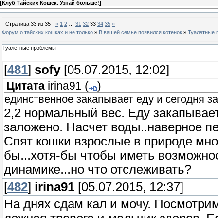
[
Клуб Тайских Кошек. Узнай больше!
]
Страница
33
из
35
«
1
2
…
31
32
33
34
35
»
Форум о тайских кошках и не только
»
В вашей семье появился котенок
»
Туалетные 
Туалетные проблемы
[
481
]
sofy
[05.07.2015, 12:02]
Цитата
irina91
(
)
единственное закапывает еду и сегодня з
2,2 нормальный вес. Еду закапывае
заложено. Насчет воды..наверное пе
Спят кошки взрослые в природе мног
бы...хотя-бы чтобы иметь возможно
динамике...но что отслеживать?
[
482
]
irina91
[05.07.2015, 12:37]
На днях сдам кал и мочу. Посмотрим
ложная тревога и мальчик здоров. Е