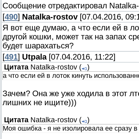
Сообщение отредактировал
Natalka-
[
490
]
Natalka-rostov
[07.04.2016, 09:
Я вот еще думаю, а что если ей в л
другой кошки, может так на запах с
будет шарахаться?
[
491
]
Utpala
[07.04.2016, 11:22]
Цитата
Natalka-rostov
(
)
а что если ей в лоток кинуть использован
Зачем? Она же уже ходила в этот лт
лишних не ищите)))
Цитата
Natalka-rostov
(
)
Моя ошибка - я не изолировала ее сразу в