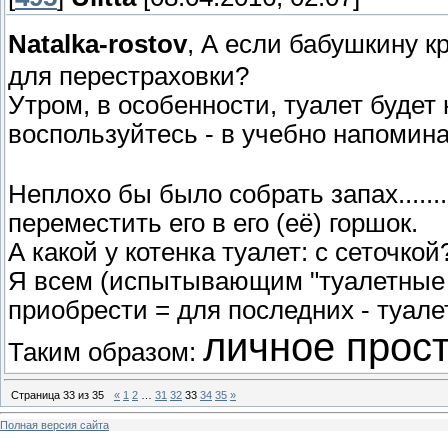
Natalka-rostov
, А если бабушкину к
для перестраховки?
Утром, в особенности, туалет будет 
воспользуйтесь - в учебно напомин
Неплохо бы было собрать запах.......
переместить его в его (её) горшок.
А какой у котенка туалет: с сеточко
Я всем (испытывающим "туалетные т
приобрести = для последних - туале
личное прос
Таким образом:
Страница
33
из
35
«
1
2
…
31
32
33
34
35
»
Полная версия сайта