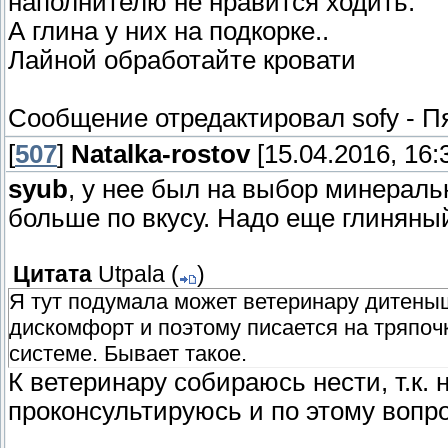
наполнителю не нравится ходить.
А глина у них на подкорке..
Лайной обработайте кровати
Сообщение отредактировал
sofy
-
Пя
[
507
]
Natalka-rostov
[15.04.2016, 16:
syub
, у нее был на выбор минераль
больше по вкусу. Надо еще глиняный
Цитата
Utpala
(
)
Я тут подумала может ветеринару дитеныш
дискомфорт и поэтому писается на тряпочк
системе. Бывает такое.
К ветеринару собираюсь нести, т.к. 
проконсультируюсь и по этому вопро