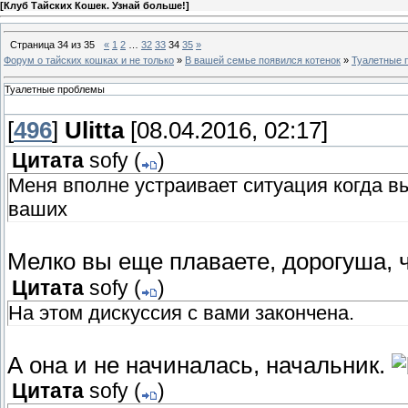
[
Клуб Тайских Кошек. Узнай больше!
]
Страница
34
из
35
«
1
2
…
32
33
34
35
»
Форум о тайских кошках и не только
»
В вашей семье появился котенок
»
Туалетные 
Туалетные проблемы
[
496
]
Ulitta
[08.04.2016, 02:17]
Цитата
sofy
(
)
Меня вполне устраивает ситуация когда вы
ваших
Мелко вы еще плаваете, дорогуша, 
Цитата
sofy
(
)
На этом дискуссия с вами закончена.
А она и не начиналась, начальник.
Цитата
sofy
(
)