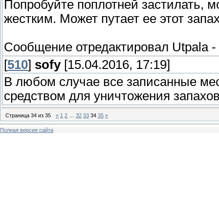
Попробуйте поплотней застилать, 
жестким. Может путает ее этот запах
Сообщение отредактировал
Utpala
[
510
]
sofy
[15.04.2016, 17:19]
В любом случае все записанные ме
средством для уничтожения запахов
Страница
34
из
35
«
1
2
…
32
33
34
35
»
Полная версия сайта