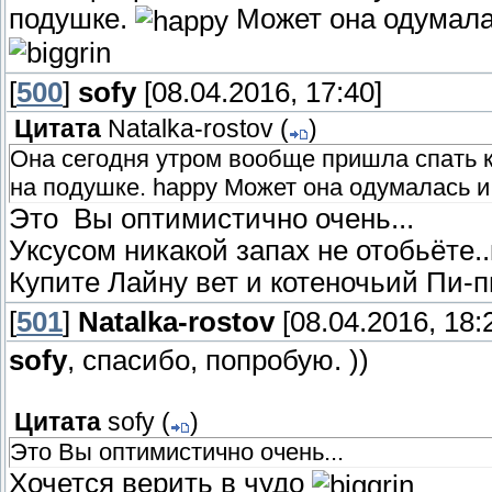
подушке.
Может она одумалась
[
500
]
sofy
[08.04.2016, 17:40]
Цитата
Natalka-rostov
(
)
Она сегодня утром вообще пришла спать к
на подушке. happy Может она одумалась и не
Это Вы оптимистично очень...
Уксусом никакой запах не отобьёте..
Купите Лайну вет и котеночьий Пи-
[
501
]
Natalka-rostov
[08.04.2016, 18:
sofy
, спасибо, попробую. ))
Цитата
sofy
(
)
Это Вы оптимистично очень...
Хочется верить в чудо