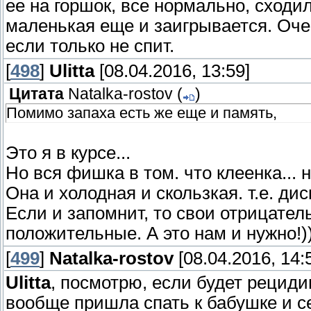
ее на горшок, все нормально, сходи
маленькая еще и заигрывается. Оче
если только не спит.
[
498
]
Ulitta
[08.04.2016, 13:59]
Цитата
Natalka-rostov
(
)
Помимо запаха есть же еще и память,
Это я в курсе...
Но вся фишка в том. что клеенка...
Она и холодная и скользкая. т.е. ди
Если и запомнит, то свои отрицател
положительные. А это нам и нужно!)
[
499
]
Natalka-rostov
[08.04.2016, 14:
Ulitta
, посмотрю, если будет рециди
вообще пришла спать к бабушке и се