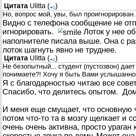
Цитата
Ulitta
(
)
Но, вопрос мой, увы, был проигнорирован.
Видно с телефона сообщение не отп
игнорировать.
Лоток у нее об
наполнителе писала выше. Она с раз
лоток шагнуть явно не труднее.
Цитата
Ulitta
(
)
Не безопытный... студент (пустозвон) дае
понимаете?! Хочу я быть Вами услышанно
Я с благодарностью читаю все сове
Спасибо, что делитесь опытом. Дом
И меня еще смущает, что основную ч
потом что-то та в мозгу щелкает и с
очень очень активна, просто ураган 
скоростью звука по дому. Может она