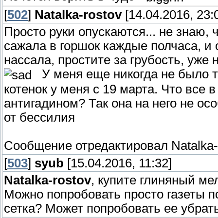
[
502
]
Natalka-rostov
[14.04.2016, 23:
Просто руки опускаются... не знаю, 
сажала в горшок каждые полчаса, и 
нассала, простите за грубость, уже н
У меня еще никогда не было та
котенок у меня с 19 марта. Что все 
антигадином? Так она на него не ос
от бессилия
Сообщение отредактировал
Natalka-
[
503
]
syub
[15.04.2016, 11:32]
Natalka-rostov
, купите глиняный ме
Можно попробовать просто газеты по
сетка? Может попробовать ее убрат