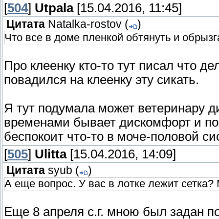
[
504
]
Utpala
[15.04.2016, 11:45]
Цитата
Natalka-rostov
(
)
Что все в доме пленкой обтянуть и обрыз
Про клеенку кто-то тут писал что де
повадился на клеенку эту сикать.
Я тут подумала может ветеринару д
временами бывает дискомфорт и поэ
беспокоит что-то в моче-половой си
[
505
]
Ulitta
[15.04.2016, 14:09]
Цитата
syub
(
)
А еще вопрос. У вас в лотке лежит сетка?
Еще 8 апреля с.г. мною был задан 