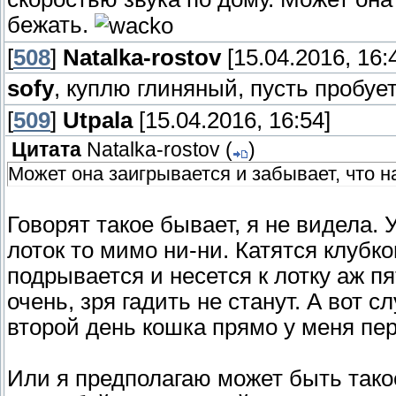
бежать.
[
508
]
Natalka-rostov
[15.04.2016, 16:
sofy
, куплю глиняный, пусть пробует ))
[
509
]
Utpala
[15.04.2016, 16:54]
Цитата
Natalka-rostov
(
)
Может она заигрывается и забывает, что н
Говорят такое бывает, я не видела.
лоток то мимо ни-ни. Катятся клубк
подрывается и несется к лотку аж п
очень, зря гадить не станут. А вот 
второй день кошка прямо у меня пе
Или я предполагаю может быть тако