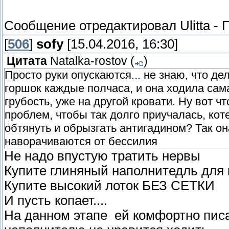
Сообщение отредактировал
Ulitta
-
П
[
506
]
sofy
[15.04.2016, 16:30]
Цитата
Natalka-rostov
(
)
Просто руки опускаются... не знаю, что де
горшок каждые полчаса, и она ходила сама
грубость, уже на другой кровати. Ну вот ч
проблем, чтобы так долго приучалась, коте
обтянуть и обрызгать антигадином? Так он
наворачиваются от бессилия
Не надо впустую тратить нервы
Купите глиняный наполнитедль для 
Купите высокий лоток БЕЗ СЕТКИ
И пусть копает....
На данном этапе ей комфортно писа