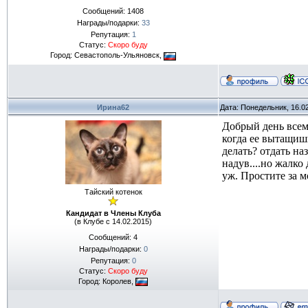
Сообщений:
1408
Награды/подарки:
33
Репутация:
1
Статус:
Скоро буду
Город: Севастополь-Ульяновск,
Ирина62
Дата: Понедельник, 16.0
Добрый день всем 
когда ее вытащишь
делать? отдать на
надув....но жалко
уж. Простите за м
Тайский котенок
Кандидат в Члены Клуба
(в Клубе с 14.02.2015)
Сообщений:
4
Награды/подарки:
0
Репутация:
0
Статус:
Скоро буду
Город: Королев,