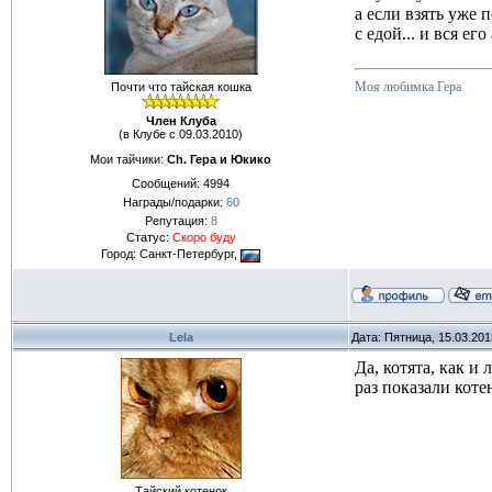
а если взять уже 
с едой... и вся е
Моя любимка Гера
Почти что тайская кошка
Член Клуба
(в Клубе с 09.03.2010)
Мои тайчики:
Ch. Гера и Юкико
Сообщений:
4994
Награды/подарки:
60
Репутация:
8
Статус:
Скоро буду
Город: Санкт-Петербург,
Lela
Дата: Пятница, 15.03.20
Да, котята, как и
раз показали котен
Тайский котенок