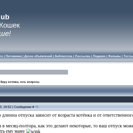
lub
 Кошек
ше!
то
|
Питомники
|
Доска объявлений
|
Библиотека
|
Рассылка
|
Подарки
|
Фильмы
|
Тесты
Беру котенка, есть вопросы
13, 19:52 | Сообщение #
76
ю длинна отпуска зависит от возраста котёнка и от ответственн
а в месяц-полтора, как это делают некоторые, то ваш отпуск може
ять ему маму