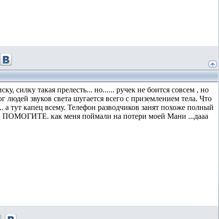
 силку такая прелесть... но...... ручек не боится совсем , но
г людей звуков света шугается всего с приземлением тела. Что
... а тут капец всему. Телефон разводчиков занят похоже полный
жу. ПОМОГИТЕ. как меня поймали на потери моей Мани ...дааа