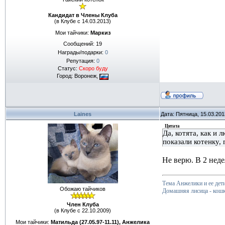
Кандидат в Члены Клуба
(в Клубе с 14.03.2013)
Мои тайчики:
Маркиз
Сообщений:
19
Награды/подарки:
0
Репутация:
0
Статус:
Скоро буду
Город: Воронеж,
Laines
Дата: Пятница, 15.03.20
Цитата
Да, котята, как и 
показали котенку, 
Не верю. В 2 неде
Тема Анжелики и ее дет
Обожаю тайчиков
Домашняя лисица - к
Член Клуба
(в Клубе с 22.10.2009)
Мои тайчики:
Матильда (27.05.97-11.11), Анжелика