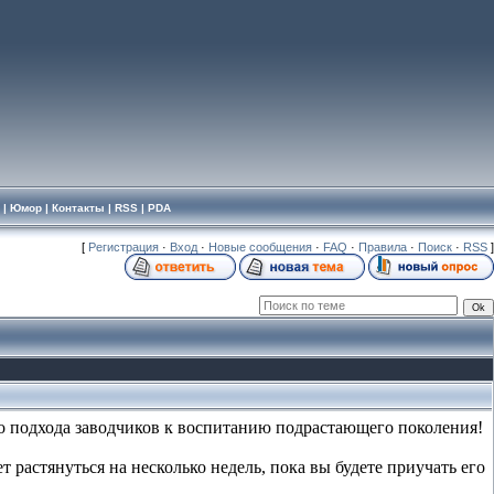
|
Юмор
|
Контакты
|
RSS
|
PDA
[
Регистрация
·
Вход
·
Новые сообщения
·
FAQ
·
Правила
·
Поиск
·
RSS
]
ого подхода заводчиков к воспитанию подрастающего поколения!
т растянуться на несколько недель, пока вы будете приучать его