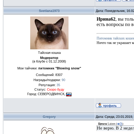
Svetlana1973
Дата: Понедельник, 16.0
Ирина62
, вы тол
есть вопросы по 
Питомник тайских коше
Ничто так не украшает к
Тайская кошка
Модератор
(в Клубе с 01.12.2008)
Мои тайчики:
питомник "Blowing snow"
Сообщений:
8307
Награды/подарки:
90
Репутация:
35
Статус:
Скоро буду
Город: СЕВЕРОДВИНСК,
Gregory
Дата: Среда, 23.01.2019
Цитата
Laines
(
)
Не верю. В 2 недел