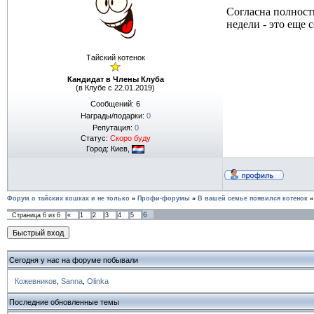
Согласна полност
недели - это еще 
Тайский котенок
Кандидат в Члены Клуба
(в Клубе с 22.01.2019)
Сообщений:
6
Награды/подарки:
0
Репутация:
0
Статус:
Скоро буду
Город: Киев,
Форум о тайских кошках и не только
»
Профи-форумы
»
В вашей семье появился котенок
»
6
Страница
6
из
6
«
1
2
3
4
5
Сегодня у нас на форуме побывали
Кожевников
,
Sanna
,
Olinka
Последние обновленные темы