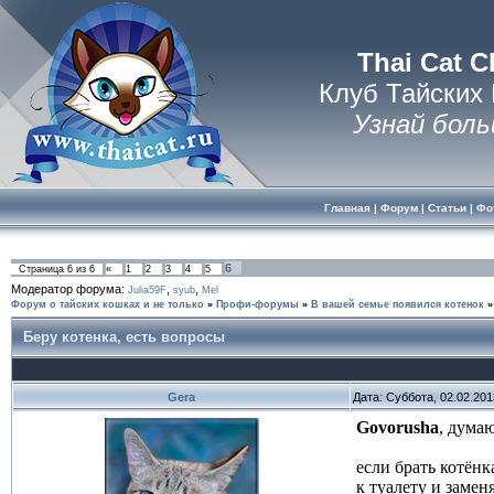
Thai Cat C
Клуб Тайских
Узнай боль
Главная
|
Форум
|
Статьи
|
Фо
6
Страница
6
из
6
«
1
2
3
4
5
Модератор форума:
,
,
Julia59F
syub
Mel
Форум о тайских кошках и не только
»
Профи-форумы
»
В вашей семье появился котенок
»
Беру котенка, есть вопросы
Gera
Дата: Суббота, 02.02.20
Govorusha
, дума
если брать котёнк
к туалету и замен