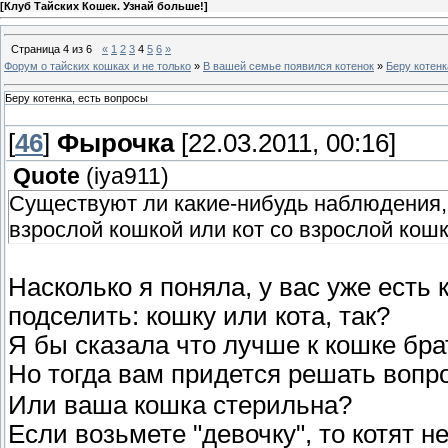
[
Клуб Тайских Кошек. Узнай больше!
]
Страница
4
из
6
«
1
2
3
4
5
6
»
Форум о тайских кошках и не только
»
В вашей семье появился котенок
»
Беру котенк
Беру котенка, есть вопросы
[
46
]
Фырочка
[22.03.2011, 00:16]
Quote
(
iya911
)
Существуют ли какие-нибудь наблюдения, с
взрослой кошкой или кот со взрослой кош
Насколько я поняла, у вас уже есть 
подселить: кошку или кота, так?
Я бы сказала что лучше к кошке бра
Но тогда вам придется решать вопр
Или ваша кошка стерильна?
Если возьмете "девочку", то котят н