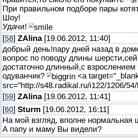
При правильном подборе пары котят
Шоу!
Удачи!
[
58
]
ZAlina
[19.06.2012, 11:40]
добрый день!пару дней назад в дом
вопрос по поводу длины шерсти,сей
достаточно длинный,с взрослением т
одуванчик?
<a target="_blank
src="http://s48.radikal.ru/i122/1206/5
[
59
]
ZAlina
[19.06.2012, 11:41]
[
60
]
Sturm
[19.06.2012, 16:11]
На мой взгляд, вполне нормальная ш
А папу и маму Вы видели?