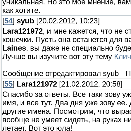
уникальная. Но это мое мнение, вам 
как хотите.
[
54
]
syub
[20.02.2012, 10:23]
Lara121972
, и мне кажется, что не
кошечки. Пусть она останется для ва
Laines
, вы даже не специально буде
Лучше вы изучите вот эту тему
Клич
Сообщение отредактировал
syub
-
П
[
55
]
Lara121972
[21.02.2012, 20:58]
Спасибо за ответы. Все таки зову у
имя, и все тут. Два дня уже зову ее
другие имена. Посмотрим, что выраст
вообще не умеет сидеть, на руках ни
летает. Вот это юла!