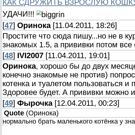
КАК СДРУЖИТЬ ВЗРОСЛУЮ КОШКУ
УДАЧИ!!!
[
47
]
Оринока
[11.04.2011, 18:26]
Простите что сюда пишу...но не в к
знакомых 1.5, а прививки потом все
[
48
]
IVI2007
[11.04.2011, 19:01]
Оринока
, хорошо бы до двух месяц
конечно знакомые не против) попрос
котенка и туалетом пользоваться и 
Здоровее будет. А прививки можно и
[
49
]
Фырочка
[12.04.2011, 00:23]
Quote
(
Оринока
)
нормально брать маленького котёнка у зна