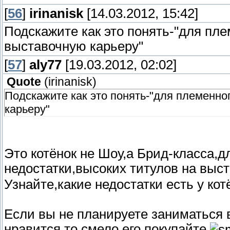
[
56
]
irinanisk
[14.03.2012, 15:42]
Подскажите как это понять-"для пле
выставочную карьеру"
[
57
]
aly77
[19.03.2012, 02:02]
Quote
(
irinanisk
)
Подскажите как это понять-"для племенно
карьеру"
Это котёнок не Шоу,а Брид-класса,д
недостатки,высоких титулов на выст
Узнайте,какие недостатки есть у кот
Если вы не планируете заниматься 
нравится,то смело его покупайте