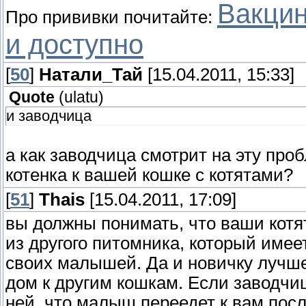
Вакцин
Про прививки почитайте:
и доступно
[
50
]
Натали_Тай
[15.04.2011, 15:33]
Quote
(
ulatu
)
и заводчица
а как заводчица смотрит на эту про
котенка к вашей кошке с котятами?
[
51
]
Thais
[15.04.2011, 17:09]
вы должны понимать, что ваши котя
из другого питомника, который име
своих малышей. Да и новичку лучш
дом к другим кошкам. Если заводч
ней, что малыш переедет к вам после