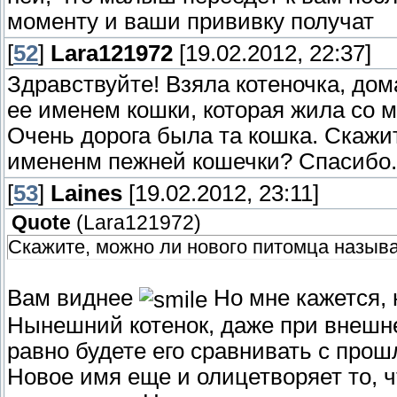
моменту и ваши прививку получат
[
52
]
Lara121972
[19.02.2012, 22:37]
Здравствуйте! Взяла котеночка, дом
ее именем кошки, которая жила со м
Очень дорога была та кошка. Скажи
имененм пежней кошечки? Спасибо.
[
53
]
Laines
[19.02.2012, 23:11]
Quote
(
Lara121972
)
Скажите, можно ли нового питомца назыв
Вам виднее
Но мне кажется, 
Нынешний котенок, даже при внешне
равно будете его сравнивать с про
Новое имя еще и олицетворяет то, 