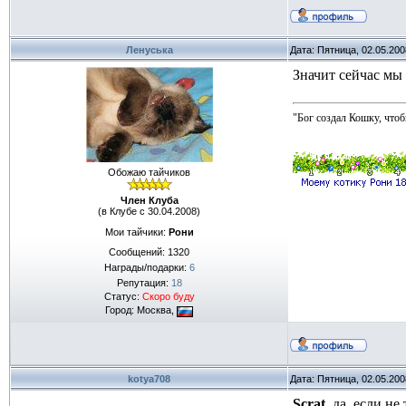
Ленуська
Дата: Пятница, 02.05.20
Значит сейчас мы 
"Бог создал Кошку, чтоб
Обожаю тайчиков
Член Клуба
(в Клубе с 30.04.2008)
Мои тайчики:
Рони
Сообщений:
1320
Награды/подарки:
6
Репутация:
18
Статус:
Скоро буду
Город: Москва,
kotya708
Дата: Пятница, 02.05.20
Scrat
, да, если н