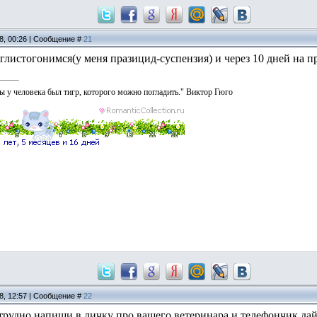
08, 00:26 | Сообщение #
21
глистогонимся(у меня празицид-суспензия) и через 10 дней на п
ы у человека был тигр, которого можно погладить." Виктор Гюго
08, 12:57 | Сообщение #
22
е трудно напиши в личку про вашего ветеринара и телефончик дай