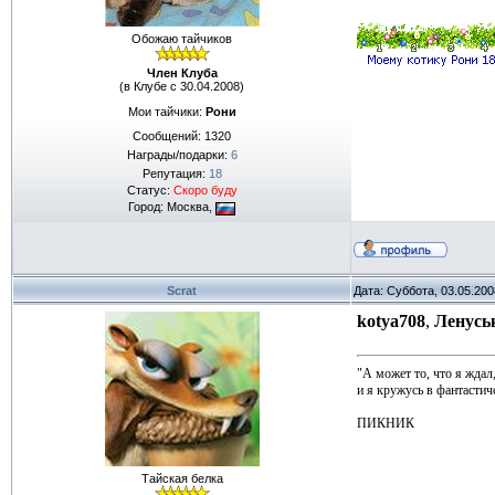
Обожаю тайчиков
Член Клуба
(в Клубе с 30.04.2008)
Мои тайчики:
Рони
Сообщений:
1320
Награды/подарки:
6
Репутация:
18
Статус:
Скоро буду
Город: Москва,
Scrat
Дата: Суббота, 03.05.20
kotya708
,
Ленусь
"А может то, что я ждал
и я кружусь в фантастиче
ПИКНИК
Тайская белка