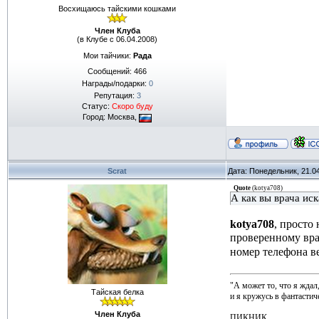
Восхищаюсь тайскими кошками
Член Клуба
(в Клубе с 06.04.2008)
Мои тайчики:
Рада
Сообщений:
466
Награды/подарки:
0
Репутация:
3
Статус:
Скоро буду
Город: Москва,
Scrat
Дата: Понедельник, 21.0
Quote
(
kotya708
)
А как вы врача ис
kotya708
, просто
проверенному вра
номер телефона в
"А может то, что я ждал
Тайская белка
и я кружусь в фантастиче
Член Клуба
ПИКНИК