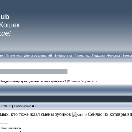
lub
 Кошек
ше!
то
|
Питомники
|
Доска объявлений
|
Библиотека
|
Рассылка
|
Подарки
|
Фильмы
|
Тесты
Когда котенку нужно делать первые прививки?
(Хотелось бы узнать...)
08, 20:03 | Сообщение #
16
омых, кто тоже ждал смены зубиков
Сейчас их котявры вп
, уже началось,