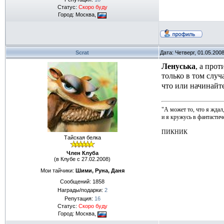
Статус:
Скоро буду
Город: Москва,
Scrat
Дата: Четверг, 01.05.200
Ленуська
, а прот
только в том слу
что или начинайте
"А может то, что я ждал
и я кружусь в фантастиче
ПИКНИК
Тайская белка
Член Клуба
(в Клубе с 27.02.2008)
Мои тайчики:
Шими, Руна, Даня
Сообщений:
1858
Награды/подарки:
2
Репутация:
16
Статус:
Скоро буду
Город: Москва,