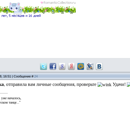
08, 16:51 | Сообщение #
24
ка
, отправила вам личные сообщения, проверьте
Удачи!
, уже началось,
ском танце..."