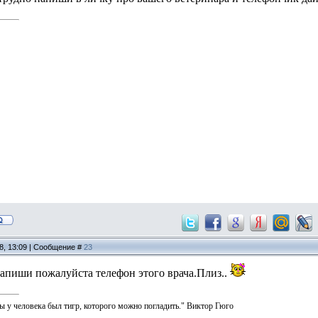
08, 13:09 | Сообщение #
23
 напиши пожалуйста телефон этого врача.Плиз..
ы у человека был тигр, которого можно погладить." Виктор Гюго