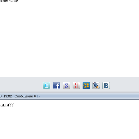
ском танце..."
08, 19:02 | Сообщение #
17
кали??