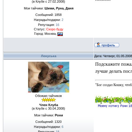
(в Клубе с 27.02.2008)
Мои тайчики:
Шими, Руна, Даня
Сообщений:
1858
Награды/подарки:
2
Репутация:
16
Статус:
Скоро буду
Город: Москва,
Ленуська
Дата: Четверг, 01.05.200
Подскажите пожал
лучше делать пос
"Бог создал Кошку, чтоб
Обожаю тайчиков
Член Клуба
(в Клубе с 30.04.2008)
Мои тайчики:
Рони
Сообщений:
1320
Награды/подарки:
6
Репутация:
18