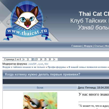
Thai Cat C
Клуб Тайских
Узнай боль
Главная
|
Форум
|
Статьи
|
Фо
2
Страница
2
из
6
«
1
3
4
5
6
»
Модератор форума:
,
,
Julia59F
syub
Mel
Форум о тайских кошках и не только
»
Профи-форумы
»
В вашей семье появился котенок
»
Когда котенку нужно делать первые прививки?
Scrat
Дата: Пятница, 18.04.20
У нас много знак
"А может то, что я ждал