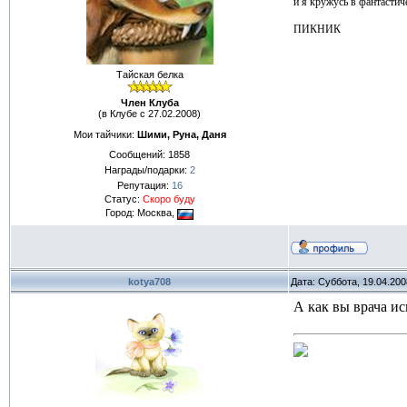
и я кружусь в фантастиче
ПИКНИК
Тайская белка
Член Клуба
(в Клубе с 27.02.2008)
Мои тайчики:
Шими, Руна, Даня
Сообщений:
1858
Награды/подарки:
2
Репутация:
16
Статус:
Скоро буду
Город: Москва,
kotya708
Дата: Суббота, 19.04.20
А как вы врача ис