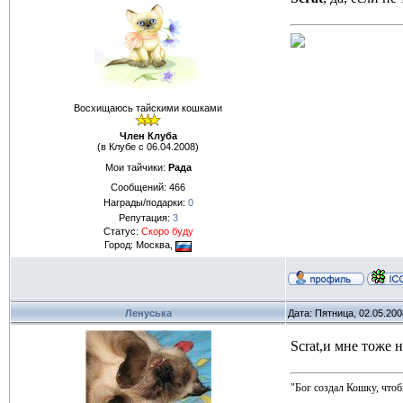
Восхищаюсь тайскими кошками
Член Клуба
(в Клубе с 06.04.2008)
Мои тайчики:
Рада
Сообщений:
466
Награды/подарки:
0
Репутация:
3
Статус:
Скоро буду
Город: Москва,
Ленуська
Дата: Пятница, 02.05.20
Scrat,и мне тоже
"Бог создал Кошку, чтоб