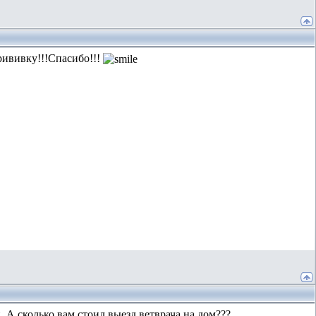
рививку!!!Спасибо!!!
. А сколько вам стоил выезд ветврача на дом???