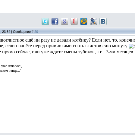
8, 23:34 | Сообщение #
20
ивоглистное ещё ни разу не давали котёнку? Если нет, то, конечн
чае, если начнёте перед прививками гнать глистов сию минуту
 прямо сейчас, или уже ждите смены зубиков, т.е., 7-ми месяце
, уже началось,
ском танце..."