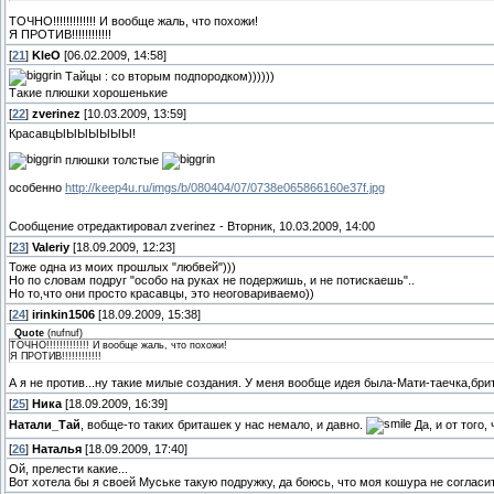
ТОЧНО!!!!!!!!!!!!! И вообще жаль, что похожи!
Я ПРОТИВ!!!!!!!!!!!!
[
21
]
KleO
[06.02.2009, 14:58]
Тайцы : со вторым подпородком))))))
Такие плюшки хорошенькие
[
22
]
zverinez
[10.03.2009, 13:59]
КрасавцЫЫЫЫЫЫЫ!
плюшки толстые
особенно
http://keep4u.ru/imgs/b/080404/07/0738e065866160e37f.jpg
Сообщение отредактировал
zverinez
-
Вторник, 10.03.2009, 14:00
[
23
]
Valeriy
[18.09.2009, 12:23]
Тоже одна из моих прошлых "любвей")))
Но по словам подруг "особо на руках не подержишь, и не потискаешь"..
Но то,что они просто красавцы, это неоговариваемо))
[
24
]
irinkin1506
[18.09.2009, 15:38]
Quote
(
nufnuf
)
ТОЧНО!!!!!!!!!!!!! И вообще жаль, что похожи!
Я ПРОТИВ!!!!!!!!!!!!
А я не против...ну такие милые создания. У меня вообще идея была-Мати-таечка,бри
[
25
]
Ника
[18.09.2009, 16:39]
Натали_Тай
, вобще-то таких бриташек у нас немало, и давно.
Да, и от того,
[
26
]
Наталья
[18.09.2009, 17:40]
Ой, прелести какие...
Вот хотела бы я своей Муське такую подружку, да боюсь, что моя кошура не согласит