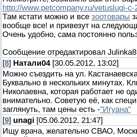
http://www.petcompany.ru/vetuslugi-c-
Там кстати можно и все
зоотовары
з
вообще все! и привезут на следующ
Очень удобно, сама постоянно поль
Сообщение отредактировал
Julinka8
[
8
]
Натали04
[30.05.2012, 13:02]
Можно съездить на ул. Кастанаевска
Буквально в нескольких минутах. К
Николаевна, которая работает не оди
внимательно. Советую её, как спец
заглянуть, там цены есть -
"Игуана"
[
9
]
unagi
[05.06.2012, 21:47]
Ищу врача, желательно СВАО, Москв