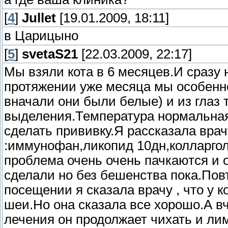
[
4
]
Jullet
[19.01.2009, 18:11]
в Царицыно
[
5
]
svetaS21
[22.03.2009, 22:17]
Мы взяли кота в 6 месяцев.И сразу 
протяжении уже месяца мы особенн
вначали они были белые) и из глаз
выделения.Температура нормальная.
сделать прививку.Я рассказала вра
:иммунофан,ликопид 10дн,колларгол 
проблема очень очень пачкаются и о
сделали но без бешенства пока.Пов
посещении я сказала врачу , что у 
шеи.Но она сказала все хорошо.А вч
лечения он продолжает чихать и л