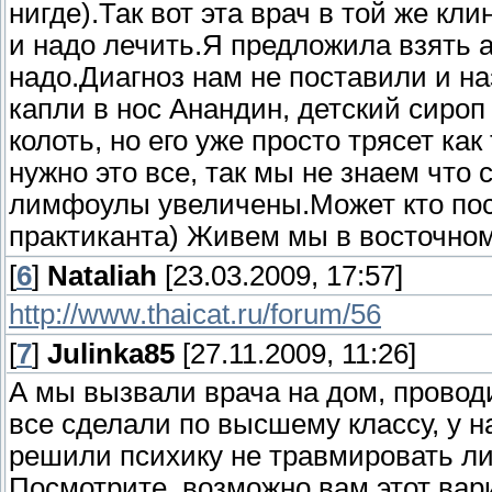
нигде).Так вот эта врач в той же кл
и надо лечить.Я предложила взять а
надо.Диагноз нам не поставили и на
капли в нос Анандин, детский сироп
колоть, но его уже просто трясет ка
нужно это все, так мы не знаем что 
лимфоулы увеличены.Может кто пос
практиканта) Живем мы в восточном
[
6
]
Nataliah
[23.03.2009, 17:57]
http://www.thaicat.ru/forum/56
[
7
]
Julinka85
[27.11.2009, 11:26]
А мы вызвали врача на дом, провод
все сделали по высшему классу, у н
решили психику не травмировать ли
Посмотрите, возможно вам этот вар