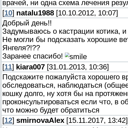
врачей, ни одна схема лечения резул
[
10
]
natalu1988
[10.10.2012, 10:07]
Добрый день!!
Задумываюсь о кастрации котика, и 
Не могли бы подсказать хорошие ве
Янгеля?!??
Заранее спасибо!
[
11
]
kiara007
[31.01.2013, 10:36]
Подскажите пожалуйста хорошего вр
обследоваться, наблюдаться (общее
кошку долго, ну хотя бы на протяже
проконсультироваться если что, в 
что можно будет обратиться
[
12
]
smirnovaAlex
[15.11.2017, 13:42]