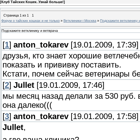
[
Клуб Тайских Кошек. Узнай больше!
]
Страница
1
из
1
1
Форум о тайских кошках и не только
»
Ветклиники г.Москва
»
Подскажите ветклинику 
Подскажите ветклинику и ветврача
[
1
]
anton_tokarev
[19.01.2009, 17:39]
друзья, кто знает хорошие ветлечеб
показать и прививку поставить.
Кстати, почем сейчас ветеринары б
[
2
]
Jullet
[19.01.2009, 17:46]
мы месяц назад делали за 530 руб. в
она далеко(((
[
3
]
anton_tokarev
[19.01.2009, 17:58]
Jullet
,
а где ваша клиника?