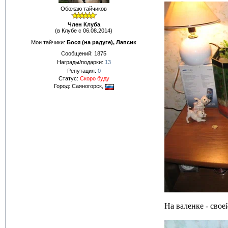
Обожаю тайчиков
Член Клуба
(в Клубе с 06.08.2014)
Мои тайчики:
Бося (на радуге), Лапсик
Сообщений:
1875
Награды/подарки:
13
Репутация:
0
Статус:
Скоро буду
Город: Саяногорск,
На валенке - свое