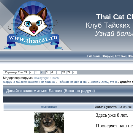
Thai Cat C
Клуб Тайских
Узнай боль
Главная
|
Форум
|
Статьи
|
Фо
2
Страница
2
из
79
«
1
3
4
…
78
79
»
Модератор форума:
,
beautynight
Chuchi
Форум о тайских кошках и не только
»
Тайские кошки и мы
»
Знакомьтесь, это я
»
Давайте 
Давайте знакомиться Лапсик (Бося на радуге)
9Kristina9
Дата: Суббота, 23.08.20
Здесь уже 8 лет.
Проверяет наш п