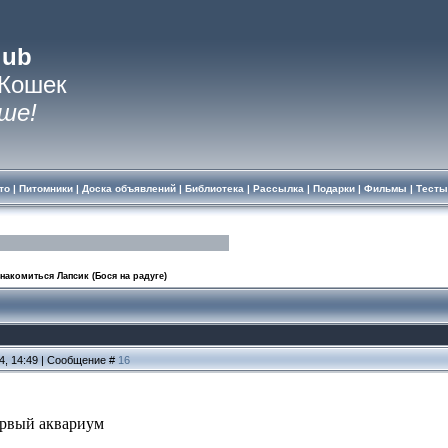
lub
 Кошек
ше!
то
|
Питомники
|
Доска объявлений
|
Библиотека
|
Рассылка
|
Подарки
|
Фильмы
|
Тесты
знакомиться Лапсик (Бося на радуге)
14, 14:49 | Сообщение #
16
ервый аквариум