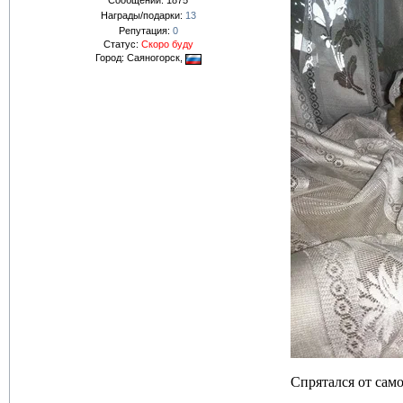
Сообщений:
1875
Награды/подарки:
13
Репутация:
0
Статус:
Скоро буду
Город: Саяногорск,
Спрятался от само