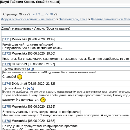
[
Клуб Тайских Кошек. Узнай больше!
]
Страница
79
из
79
«
1
2
…
77
78
79
Форум о тайских кошках и не только
»
Знакомьтесь, это я
»
Давайте знакомиться Лапс
Давайте знакомиться Лапсик (Бося на радуге)
[
1171
]
Monechka
[05.06.2020, 19:49]
Какой славный толстенький котик!
Поздравляю Вас с новым членом семьи!
[
1172
]
Monechka
[05.06.2020, 19:50]
Кристина, Вы спрашивали, как поменять название темы. Если я не ошибаюсь, то это
[
1173
]
9Kristina9
[05.06.2020, 21:27]
Цитата
Monechka
(
)
Какой славный толстенький котик!Поздравляю Вас с новым членом семьи!
Спасибо!
[
1174
]
9Kristina9
[05.06.2020, 21:32]
Цитата
Monechka
(
)
Если я не ошибаюсь, то это могут сделать модераторы (их имена возле шапки темы вверху) или сам
Я уже пробовала. Пишу личное сообщение, но в конце просит ввести код. Ввожу код
разному. Не получается.
[
1175
]
Monechka
[06.06.2020, 13:33]
Я тоже мучалась с этим кодом, пока не сообразила:)
Мне писало, например «52 минус ноль» и я эту фразу повторяла. А надо отнять ноль о
[
1176
]
Monechka
[06.06.2020, 13:35]
Но код у меня требует только при правке профиля.
Если пишу ЛС, то ничего не требует.