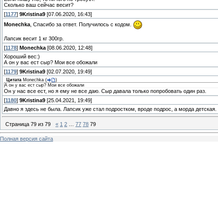
Сколько ваш сейчас весит?
[
1177
]
9Kristina9
[07.06.2020, 16:43]
Monechka
, Спасибо за ответ. Получилось с кодом.
Лапсик весит 1 кг 300гр.
[
1178
]
Monechka
[08.06.2020, 12:48]
Хороший вес:)
А он у вас ест сыр? Мои все обожали
[
1179
]
9Kristina9
[02.07.2020, 19:49]
Цитата
Monechka
(
)
А он у вас ест сыр? Мои все обожали
Он у нас все ест, но я ему не все даю. Сыр давала только попробовать один раз.
[
1180
]
9Kristina9
[25.04.2021, 19:49]
Давно я здесь не была. Лапсик уже стал подростком, вроде подрос, а морда детская
Страница
79
из
79
«
1
2
…
77
78
79
Полная версия сайта